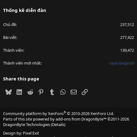
Thống kê diễn đàn
Chủ đề
237,512
Bài viết
277,422
Thành viên
139,472
Thành viên mới nhất
raykobegiris9
Share this page
Bluesky
LinkedIn
Reddit
Pinterest
Tumblr
WhatsApp
Email
Link
®
Community platform by XenForo
© 2010-2026 XenForo Ltd.
Parts of this site powered by
add-ons from DragonByte™
©2011-2026
DragonByte Technologies
(
Details
)
Design by:
Pixel Exit