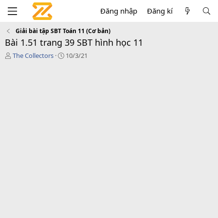
Đăng nhập
Đăng kí
Giải bài tập SBT Toán 11 (Cơ bản)
Bài 1.51 trang 39 SBT hình học 11
T
C
The Collectors
10/3/21
á
r
c
e
g
a
i
t
ả
i
o
n
d
a
t
e