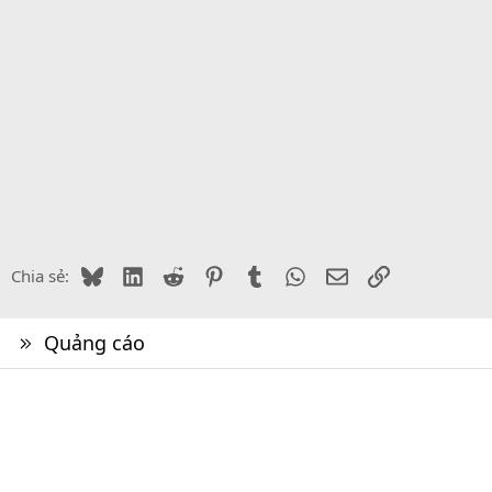
Bluesky
LinkedIn
Reddit
Pinterest
Tumblr
WhatsApp
Email
Link
Chia sẻ:
Quảng cáo