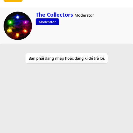
W
The Collectors
Moderator
r
Moderator
i
t
t
e
n
b
y
Bạn phải đăng nhập hoặc đăng kí để trả lời.