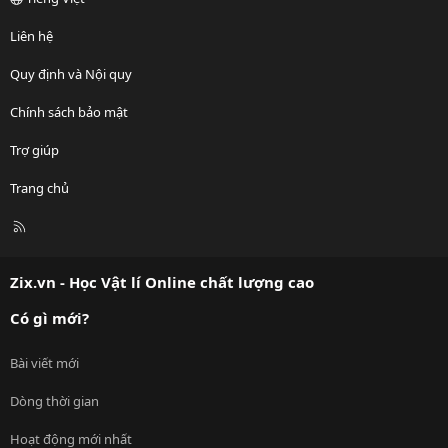
Liên hệ
Quy định và Nội quy
Chính sách bảo mật
Trợ giúp
Trang chủ
R
S
S
Zix.vn - Học Vật lí Online chất lượng cao
Có gì mới?
Bài viết mới
Dòng thời gian
Hoạt động mới nhất