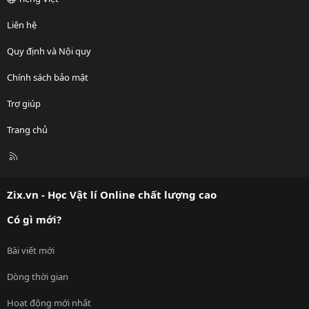
Liên hệ
Quy định và Nội quy
Chính sách bảo mật
Trợ giúp
Trang chủ
R
S
S
Zix.vn - Học Vật lí Online chất lượng cao
Có gì mới?
Bài viết mới
Dòng thời gian
Hoạt động mới nhất