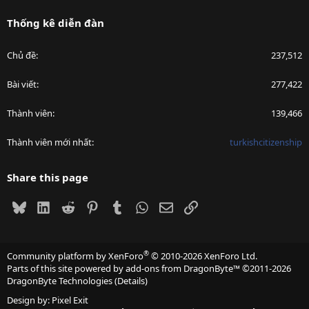
Thống kê diễn đàn
Chủ đề
237,512
Bài viết
277,422
Thành viên
139,466
Thành viên mới nhất
turkishcitizenship
Share this page
Bluesky
LinkedIn
Reddit
Pinterest
Tumblr
WhatsApp
Email
Link
®
Community platform by XenForo
© 2010-2026 XenForo Ltd.
Parts of this site powered by
add-ons from DragonByte™
©2011-2026
DragonByte Technologies
(
Details
)
Design by:
Pixel Exit