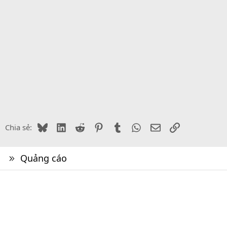
Bluesky
LinkedIn
Reddit
Pinterest
Tumblr
WhatsApp
Email
Link
Chia sẻ:
Quảng cáo