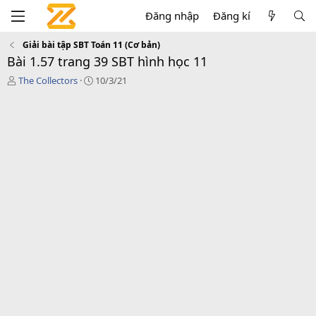
Đăng nhập
Đăng kí
Giải bài tập SBT Toán 11 (Cơ bản)
Bài 1.57 trang 39 SBT hình học 11
T
C
The Collectors
10/3/21
á
r
c
e
g
a
i
t
ả
i
o
n
d
a
t
e