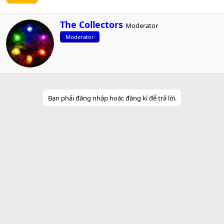
W
The Collectors
Moderator
r
Moderator
i
t
t
e
n
b
y
Bạn phải đăng nhập hoặc đăng kí để trả lời.