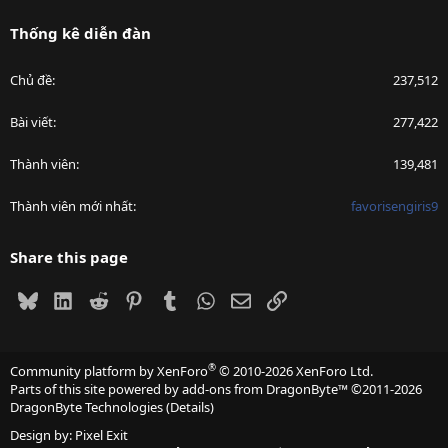
Thống kê diễn đàn
Chủ đề
237,512
Bài viết
277,422
Thành viên
139,481
Thành viên mới nhất
favorisengiris9
Share this page
Bluesky
LinkedIn
Reddit
Pinterest
Tumblr
WhatsApp
Email
Link
®
Community platform by XenForo
© 2010-2026 XenForo Ltd.
Parts of this site powered by
add-ons from DragonByte™
©2011-2026
DragonByte Technologies
(
Details
)
Design by:
Pixel Exit