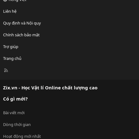
Liên hệ
Quy định và Nội quy
Chính sách bảo mật
Trợ giúp
Trang chủ
R
S
S
Zix.vn - Học Vật lí Online chất lượng cao
Có gì mới?
Bài viết mới
Dòng thời gian
Hoạt động mới nhất