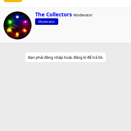
W
The Collectors
Moderator
r
Moderator
i
t
t
e
n
b
y
Bạn phải đăng nhập hoặc đăng kí để trả lời.