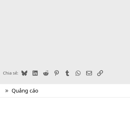
Bluesky
LinkedIn
Reddit
Pinterest
Tumblr
WhatsApp
Email
Link
Chia sẻ:
Quảng cáo