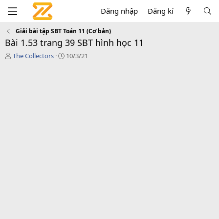
Đăng nhập
Đăng kí
Giải bài tập SBT Toán 11 (Cơ bản)
Bài 1.53 trang 39 SBT hình học 11
T
C
The Collectors
10/3/21
á
r
c
e
g
a
i
t
ả
i
o
n
d
a
t
e