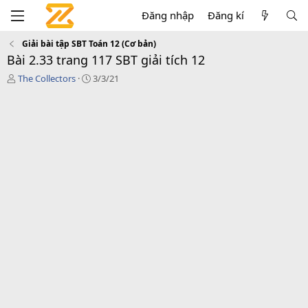
Đăng nhập
Đăng kí
Giải bài tập SBT Toán 12 (Cơ bản)
Bài 2.33 trang 117 SBT giải tích 12
T
C
The Collectors
3/3/21
á
r
c
e
g
a
i
t
ả
i
o
n
d
a
t
e