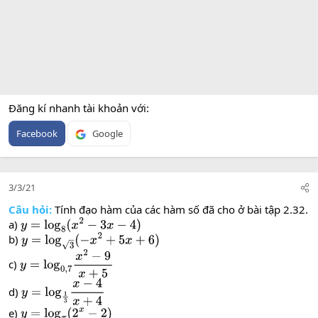
Đăng kí nhanh tài khoản với
Facebook
Google
3/3/21
Câu hỏi:
Tính đạo hàm của các hàm số đã cho ở bài tập 2.32.
a)
y
=
log
8
(
x
2
−
3
x
−
4
)
b)
y
=
log
3
(
−
x
2
+
5
x
+
6
)
c)
y
=
log
0
,
7
x
2
−
9
x
+
5
d)
y
=
log
1
3
x
−
4
x
+
4
e)
y
=
log
π
(
2
x
−
2
)