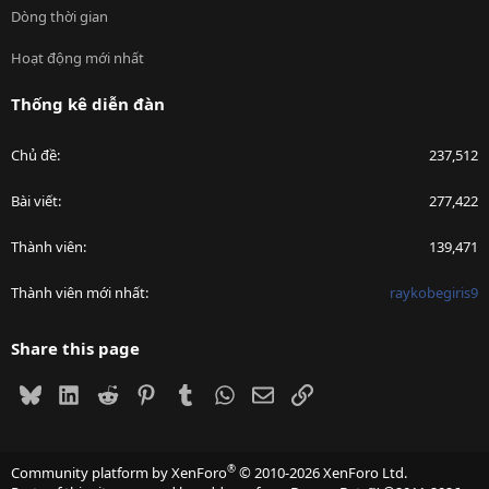
Dòng thời gian
Hoạt động mới nhất
Thống kê diễn đàn
Chủ đề
237,512
Bài viết
277,422
Thành viên
139,471
Thành viên mới nhất
raykobegiris9
Share this page
Bluesky
LinkedIn
Reddit
Pinterest
Tumblr
WhatsApp
Email
Link
®
Community platform by XenForo
© 2010-2026 XenForo Ltd.