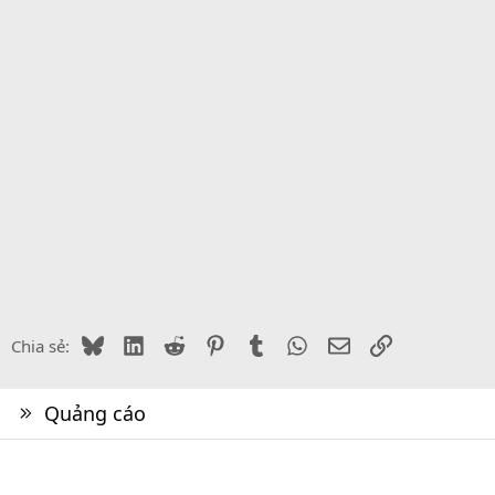
Bluesky
LinkedIn
Reddit
Pinterest
Tumblr
WhatsApp
Email
Link
Chia sẻ:
Quảng cáo