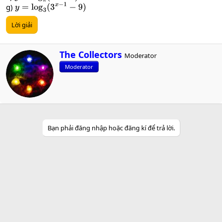
g)
y
=
log
3
(
3
x
−
1
−
9
)
Lời giải
W
The Collectors
Moderator
r
Moderator
i
t
t
e
n
b
y
Bạn phải đăng nhập hoặc đăng kí để trả lời.