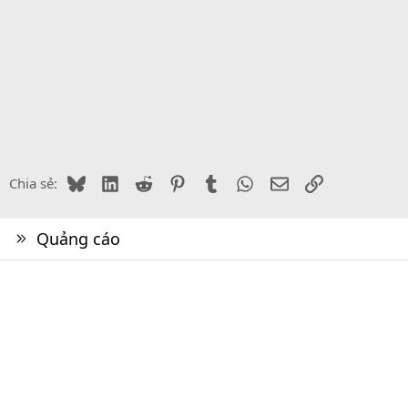
Bluesky
LinkedIn
Reddit
Pinterest
Tumblr
WhatsApp
Email
Link
Chia sẻ:
Quảng cáo