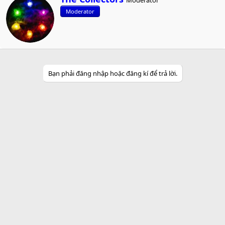
Moderator
r
Moderator
i
t
t
e
n
b
y
Bạn phải đăng nhập hoặc đăng kí để trả lời.