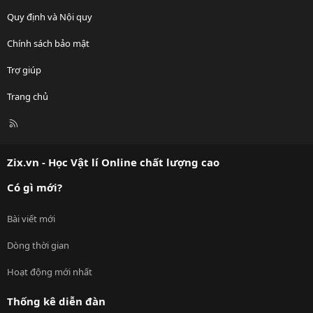
Quy định và Nội quy
Chính sách bảo mật
Trợ giúp
Trang chủ
R
S
S
Zix.vn - Học Vật lí Online chất lượng cao
Có gì mới?
Bài viết mới
Dòng thời gian
Hoạt động mới nhất
Thống kê diễn đàn