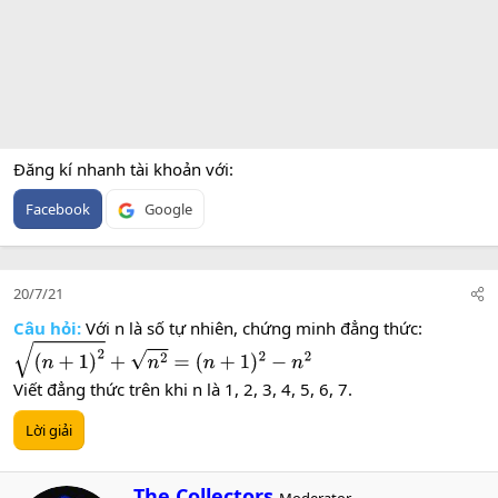
Đăng kí nhanh tài khoản với
Facebook
Google
20/7/21
Câu hỏi:
Với n là số tự nhiên, chứng minh đẳng thức:
(
n
+
1
)
2
+
n
2
=
(
n
+
1
)
2
−
n
2
Viết đẳng thức trên khi n là 1, 2, 3, 4, 5, 6, 7.
Lời giải
W
The Collectors