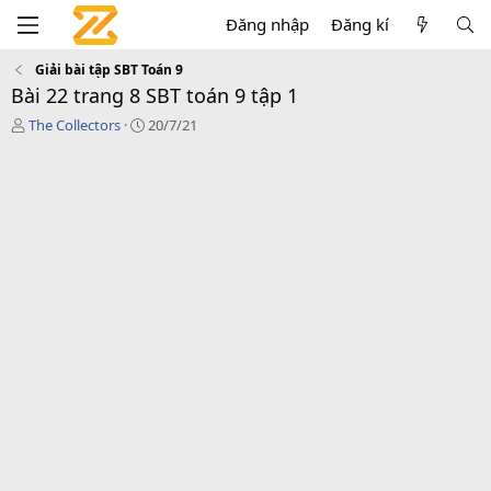
Đăng nhập
Đăng kí
Giải bài tập SBT Toán 9
Bài 22 trang 8 SBT toán 9 tập 1
T
C
The Collectors
20/7/21
á
r
c
e
g
a
i
t
ả
i
o
n
d
a
t
e