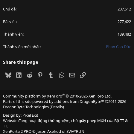
Chủ đề
237,512
Bài viết
277,422
Thành viên
139,482
Thành viên mới nhất
Phan Cao Đức
Share this page
Bluesky
LinkedIn
Reddit
Pinterest
Tumblr
WhatsApp
Email
Link
®
Community platform by XenForo
© 2010-2026 XenForo Ltd.
Parts of this site powered by
add-ons from DragonByte™
©2011-2026
DragonByte Technologies
(
Details
)
Design by:
Pixel Exit
Website đang hoạt động thử nghiệm, chờ giấy phép MXH của Bộ TT &
TT.
XenPorta 2 PRO
© Jason Axelrod of
8WAYRUN