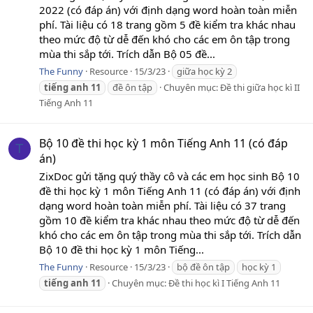
2022 (có đáp án) với định dạng word hoàn toàn miễn
phí. Tài liệu có 18 trang gồm 5 đề kiểm tra khác nhau
theo mức độ từ dễ đến khó cho các em ôn tập trong
mùa thi sắp tới. Trích dẫn Bộ 05 đề...
The Funny
Resource
15/3/23
giữa học kỳ 2
tiếng
anh
11
đề ôn tập
Chuyên mục:
Đề thi giữa học kì II
Tiếng Anh 11
Bộ 10 đề thi học kỳ 1 môn Tiếng Anh 11 (có đáp
T
án)
ZixDoc gửi tặng quý thầy cô và các em học sinh Bộ 10
đề thi học kỳ 1 môn Tiếng Anh 11 (có đáp án) với định
dạng word hoàn toàn miễn phí. Tài liệu có 37 trang
gồm 10 đề kiểm tra khác nhau theo mức độ từ dễ đến
khó cho các em ôn tập trong mùa thi sắp tới. Trích dẫn
Bộ 10 đề thi học kỳ 1 môn Tiếng...
The Funny
Resource
15/3/23
bộ đề ôn tập
học kỳ 1
tiếng
anh
11
Chuyên mục:
Đề thi học kì I Tiếng Anh 11