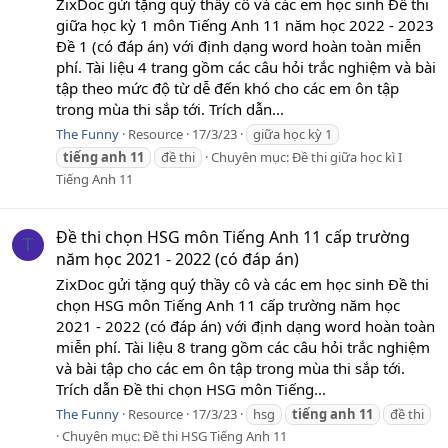
ZixDoc gửi tặng quý thầy cô và các em học sinh Đề thi
giữa học kỳ 1 môn Tiếng Anh 11 năm học 2022 - 2023
Đề 1 (có đáp án) với định dạng word hoàn toàn miễn
phí. Tài liệu 4 trang gồm các câu hỏi trắc nghiệm và bài
tập theo mức độ từ dễ đến khó cho các em ôn tập
trong mùa thi sắp tới. Trích dẫn...
The Funny
Resource
17/3/23
giữa học kỳ 1
tiếng
anh
11
đề thi
Chuyên mục:
Đề thi giữa học kì I
Tiếng Anh 11
Đề thi chọn HSG môn Tiếng Anh 11 cấp trường
T
năm học 2021 - 2022 (có đáp án)
ZixDoc gửi tặng quý thầy cô và các em học sinh Đề thi
chọn HSG môn Tiếng Anh 11 cấp trường năm học
2021 - 2022 (có đáp án) với định dạng word hoàn toàn
miễn phí. Tài liệu 8 trang gồm các câu hỏi trắc nghiệm
và bài tập cho các em ôn tập trong mùa thi sắp tới.
Trích dẫn Đề thi chọn HSG môn Tiếng...
The Funny
Resource
17/3/23
hsg
tiếng
anh
11
đề thi
Chuyên mục:
Đề thi HSG Tiếng Anh 11