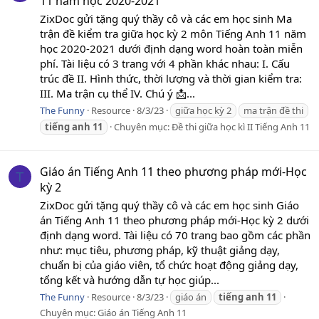
11 năm học 2020-2021
ZixDoc gửi tặng quý thầy cô và các em học sinh Ma
trận đề kiểm tra giữa học kỳ 2 môn Tiếng Anh 11 năm
học 2020-2021 dưới định dạng word hoàn toàn miễn
phí. Tài liệu có 3 trang với 4 phần khác nhau: I. Cấu
trúc đề II. Hình thức, thời lượng và thời gian kiểm tra:
III. Ma trận cụ thể IV. Chú ý 📩...
The Funny
Resource
8/3/23
giữa học kỳ 2
ma trận đề thi
tiếng
anh
11
Chuyên mục:
Đề thi giữa học kì II Tiếng Anh 11
Giáo án Tiếng Anh 11 theo phương pháp mới-Học
T
kỳ 2
ZixDoc gửi tặng quý thầy cô và các em học sinh Giáo
án Tiếng Anh 11 theo phương pháp mới-Học kỳ 2 dưới
định dạng word. Tài liệu có 70 trang bao gồm các phần
như: mục tiêu, phương pháp, kỹ thuật giảng dạy,
chuẩn bị của giáo viên, tổ chức hoạt động giảng dạy,
tổng kết và hướng dẫn tự học giúp...
The Funny
Resource
8/3/23
giáo án
tiếng
anh
11
Chuyên mục:
Giáo án Tiếng Anh 11