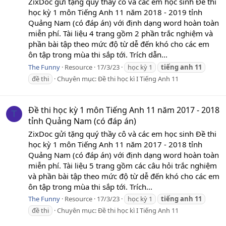
ZixDoc gửi tặng quý thầy cô và các em học sinh Đề thi
học kỳ 1 môn Tiếng Anh 11 năm 2018 - 2019 tỉnh
Quảng Nam (có đáp án) với định dạng word hoàn toàn
miễn phí. Tài liệu 4 trang gồm 2 phần trắc nghiệm và
phần bài tập theo mức độ từ dễ đến khó cho các em
ôn tập trong mùa thi sắp tới. Trích dẫn...
The Funny
Resource
17/3/23
học kỳ 1
tiếng
anh
11
đề thi
Chuyên mục:
Đề thi học kì I Tiếng Anh 11
Đề thi học kỳ 1 môn Tiếng Anh 11 năm 2017 - 2018
T
tỉnh Quảng Nam (có đáp án)
ZixDoc gửi tặng quý thầy cô và các em học sinh Đề thi
học kỳ 1 môn Tiếng Anh 11 năm 2017 - 2018 tỉnh
Quảng Nam (có đáp án) với định dạng word hoàn toàn
miễn phí. Tài liệu 5 trang gồm các câu hỏi trắc nghiệm
và phần bài tập theo mức độ từ dễ đến khó cho các em
ôn tập trong mùa thi sắp tới. Trích...
The Funny
Resource
17/3/23
học kỳ 1
tiếng
anh
11
đề thi
Chuyên mục:
Đề thi học kì I Tiếng Anh 11