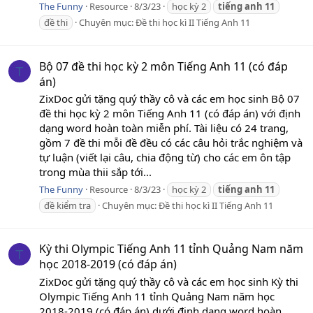
The Funny
Resource
8/3/23
học kỳ 2
tiếng
anh
11
đề thi
Chuyên mục:
Đề thi học kì II Tiếng Anh 11
Bộ 07 đề thi học kỳ 2 môn Tiếng Anh 11 (có đáp
T
án)
ZixDoc gửi tặng quý thầy cô và các em học sinh Bộ 07
đề thi học kỳ 2 môn Tiếng Anh 11 (có đáp án) với định
dạng word hoàn toàn miễn phí. Tài liệu có 24 trang,
gồm 7 đề thi mỗi đề đều có các câu hỏi trắc nghiệm và
tự luận (viết lại câu, chia động từ) cho các em ôn tập
trong mùa thii sắp tới...
The Funny
Resource
8/3/23
học kỳ 2
tiếng
anh
11
đề kiểm tra
Chuyên mục:
Đề thi học kì II Tiếng Anh 11
Kỳ thi Olympic Tiếng Anh 11 tỉnh Quảng Nam năm
T
học 2018-2019 (có đáp án)
ZixDoc gửi tặng quý thầy cô và các em học sinh Kỳ thi
Olympic Tiếng Anh 11 tỉnh Quảng Nam năm học
2018-2019 (có đáp án) dưới định dạng word hoàn