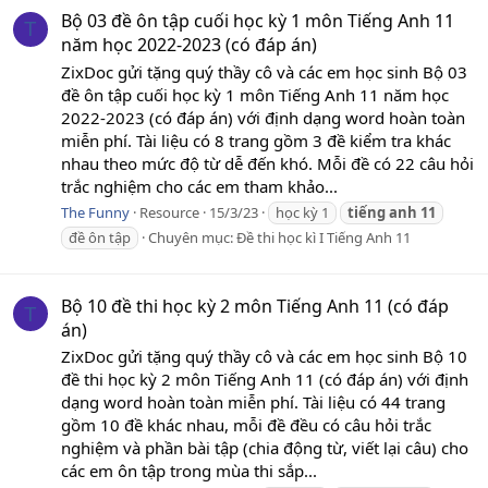
Bộ 03 đề ôn tập cuối học kỳ 1 môn Tiếng Anh 11
T
năm học 2022-2023 (có đáp án)
ZixDoc gửi tặng quý thầy cô và các em học sinh Bộ 03
đề ôn tập cuối học kỳ 1 môn Tiếng Anh 11 năm học
2022-2023 (có đáp án) với định dạng word hoàn toàn
miễn phí. Tài liệu có 8 trang gồm 3 đề kiểm tra khác
nhau theo mức độ từ dễ đến khó. Mỗi đề có 22 câu hỏi
trắc nghiệm cho các em tham khảo...
The Funny
Resource
15/3/23
học kỳ 1
tiếng
anh
11
đề ôn tập
Chuyên mục:
Đề thi học kì I Tiếng Anh 11
Bộ 10 đề thi học kỳ 2 môn Tiếng Anh 11 (có đáp
T
án)
ZixDoc gửi tặng quý thầy cô và các em học sinh Bộ 10
đề thi học kỳ 2 môn Tiếng Anh 11 (có đáp án) với định
dạng word hoàn toàn miễn phí. Tài liệu có 44 trang
gồm 10 đề khác nhau, mỗi đề đều có câu hỏi trắc
nghiệm và phần bài tập (chia động từ, viết lại câu) cho
các em ôn tập trong mùa thi sắp...