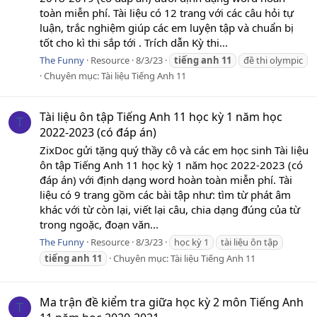
toàn miễn phí. Tài liệu có 12 trang với các câu hỏi tự
luận, trắc nghiệm giúp các em luyện tập và chuẩn bị
tốt cho kì thi sắp tới . Trích dẫn Kỳ thi...
The Funny
Resource
8/3/23
tiếng
anh
11
đề thi olympic
Chuyên mục:
Tài liệu Tiếng Anh 11
Tài liệu ôn tập Tiếng Anh 11 học kỳ 1 năm học
T
2022-2023 (có đáp án)
ZixDoc gửi tặng quý thầy cô và các em học sinh Tài liệu
ôn tập Tiếng Anh 11 học kỳ 1 năm học 2022-2023 (có
đáp án) với định dạng word hoàn toàn miễn phí. Tài
liệu có 9 trang gồm các bài tập như: tìm từ phát âm
khác với từ còn lại, viết lại câu, chia dạng đúng của từ
trong ngoặc, đoạn văn...
The Funny
Resource
8/3/23
học kỳ 1
tài liệu ôn tập
tiếng
anh
11
Chuyên mục:
Tài liệu Tiếng Anh 11
Ma trận đề kiểm tra giữa học kỳ 2 môn Tiếng Anh
T