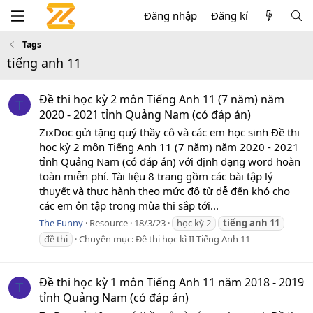
Đăng nhập
Đăng kí
Tags
tiếng anh 11
Đề thi học kỳ 2 môn Tiếng Anh 11 (7 năm) năm
T
2020 - 2021 tỉnh Quảng Nam (có đáp án)
ZixDoc gửi tặng quý thầy cô và các em học sinh Đề thi
học kỳ 2 môn Tiếng Anh 11 (7 năm) năm 2020 - 2021
tỉnh Quảng Nam (có đáp án) với định dạng word hoàn
toàn miễn phí. Tài liệu 8 trang gồm các bài tập lý
thuyết và thực hành theo mức độ từ dễ đến khó cho
các em ôn tập trong mùa thi sắp tới...
The Funny
Resource
18/3/23
học kỳ 2
tiếng
anh
11
đề thi
Chuyên mục:
Đề thi học kì II Tiếng Anh 11
Đề thi học kỳ 1 môn Tiếng Anh 11 năm 2018 - 2019
T
tỉnh Quảng Nam (có đáp án)