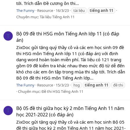
tới. Trích dẫn Đề cương ôn thi...
The Funny
Resource
16/3/23
tài liệu
tiếng
anh
11
Chuyên mục:
Tài liệu Tiếng Anh 11
Bộ 09 đề thi HSG môn Tiếng Anh lớp 11 (có đáp
T
án)
ZixDoc gửi tặng quý thầy cô và các em học sinh 09 đề
thi HSG môn Tiếng Anh lớp 11 (có đáp án) với định
dạng word hoàn toàn miễn phí. Tài liệu có 121 trang
gồm 09 đề kiểm tra khác nhau theo mức độ từ dễ đến
khó cho các em ôn tập trong mùa thi sắp tới. Trích dẫn
Bộ 09 đề thi HSG môn Tiếng Anh lớp...
The Funny
Resource
15/3/23
hsg
tiếng
anh
11
đề thi
Chuyên mục:
Đề thi HSG Tiếng Anh 11
Bộ 05 đề thi giữa học kỳ 2 môn Tiếng Anh 11 năm
T
học 2021-2022 (có đáp án)
ZixDoc gửi tặng quý thầy cô và các em học sinh Bộ 05
đề thi giữa học kỳ 2 môn Tiếng Anh 11 năm học 2021-