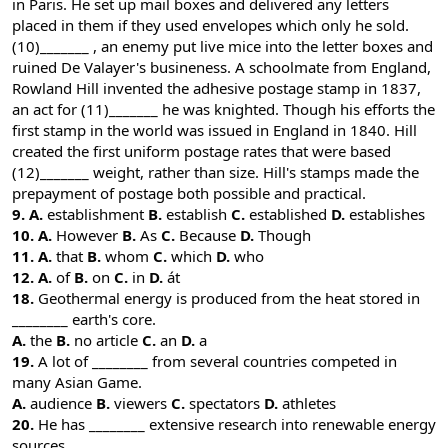
in Paris. He set up mail boxes and delivered any letters
placed in them if they used envelopes which only he sold.
(10)_______ , an enemy put live mice into the letter boxes and
ruined De Valayer's busineness. A schoolmate from England,
Rowland Hill invented the adhesive postage stamp in 1837,
an act for (11)_______ he was knighted. Though his efforts the
first stamp in the world was issued in England in 1840. Hill
created the first uniform postage rates that were based
(12)_______ weight, rather than size. Hill's stamps made the
prepayment of postage both possible and practical.
9. A.
establishment
B.
establish
C.
established
D.
establishes
10. A.
However
B.
As
C.
Because
D.
Though
11. A.
that
B.
whom
C.
which
D.
who
12. A.
of
B.
on
C.
in
D.
át
18.
Geothermal energy is produced from the heat stored in
________ earth's core.
A.
the
B.
no article
C.
an
D.
a
19.
A lot of ________ from several countries competed in
many Asian Game.
A.
audience
B.
viewers
C.
spectators
D.
athletes
20.
He has ________ extensive research into renewable energy
sources.