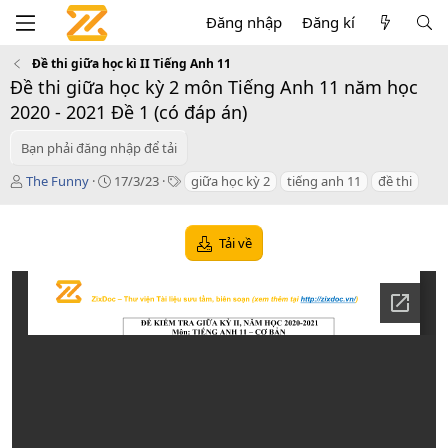
Đăng nhập
Đăng kí
Đề thi giữa học kì II Tiếng Anh 11
Đề thi giữa học kỳ 2 môn Tiếng Anh 11 năm học
2020 - 2021 Đề 1 (có đáp án)
Bạn phải đăng nhập để tải
T
C
T
The Funny
17/3/23
giữa học kỳ 2
tiếng anh 11
đề thi
á
r
a
c
e
g
g
a
s
Tải về
i
t
ả
i
o
n
d
a
t
e