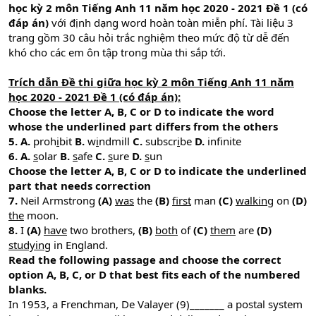
học kỳ 2 môn Tiếng Anh 11 năm học 2020 - 2021 Đề 1 (có
đáp án)
với định dạng word hoàn toàn miễn phí. Tài liệu 3
trang gồm 30 câu hỏi trắc nghiệm theo mức độ từ dễ đến
khó cho các em ôn tập trong mùa thi sắp tới.
Trích dẫn Đề thi giữa học kỳ 2 môn Tiếng Anh 11 năm
học 2020 - 2021 Đề 1 (có đáp án):
Choose the letter A, B, C or D to indicate the word
whose the underlined part differs from the others
5.
A.
proh
i
bit
B.
w
i
ndmill
C.
subscr
i
be
D.
inf
nite
6. A.
s
olar
B.
s
afe
C.
s
ure
D.
s
un
Choose the letter A, B, C or D to indicate the underlined
part that needs correction
7.
Neil Armstrong
(A)
was
the
(B)
first
man
(C)
walking
on
(D)
the
moon.
8.
I
(A)
have
two brothers,
(B)
both
of
(C)
them
are
(D)
studying
in England.
Read the following passage and choose the correct
option A, B, C, or D that best fits each of the numbered
blanks.
In 1953, a Frenchman, De Valayer (9)_______ a postal system