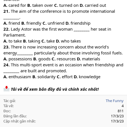
A.
cared for
B.
taken over
C.
turned on
D.
carried out
21.
The aim of the conference is to promote international
________.
A.
friend
B.
friendly
C.
unfriend
D.
friendship
22.
Lady Astor was the first woman ________ her seat in
Parliament.
A.
to take
B.
taking
C.
take
D.
who takes
23.
There is now increasing concern about the world's
energy________ particularly about those involving fossil fuels.
A.
possessions
B.
goods
C.
resources
D.
materials
24.
This multi-sport event is an occasion when friendship and
________ are built and promoted.
A.
enthusiasm
B.
solidarity
C.
effort
D.
knowledge
Tải về để xem bản đầy đủ và chính xác nhất!
Tác giả
The Funny
Tải về
4
Đọc
811
Đăng lần đầu
17/3/23
Cập nhật gần nhất
17/3/23