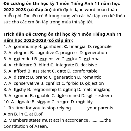
Đề cương ôn thi học kỳ 1 môn Tiếng Anh 11 năm học
2022-2023 (có đáp án)
dưới định dạng word hoàn toàn
miễn phí. Tài liệu có 6 trang cùng với các bài tập xen kẽ thỏa
sức cho các em ôn tập trong mùa thi sắp tới.
Trích dẫn Đề cương ôn thi học kỳ 1 môn Tiếng Anh 11
năm học 2022-2023 (có đáp án):
1. A.
c
ommunity B.
c
onfident
C
. finan
c
ial D. re
c
oncile
2. A. ele
g
ant B. co
g
nitive C. pro
g
ress D.
g
eneration
3. A.
ex
tended B.
ex
pensive C.
ex
tra D.
ex
ternal
4. A. ch
i
ldcare B. bl
i
nd
C
.
i
ntegrate D. dec
i
sive
5. A.
a
fford B.
a
ssistant
C
. d
a
te D. comfort
a
ble
6. A. distr
a
ct B. br
a
nd C. gener
a
tion D. rom
a
ntic
7. A. c
o
nservative B. c
o
nflict C. f
o
rbid D.
o
bjection
8. A. fl
a
shy B. rel
a
tionship C. d
a
ting D. matchm
a
king
9. A. r
e
mind B. r
e
liable C. d
e
termined D. s
e
lf –esteem
10. A. d
o
nate B. sl
o
gan C. rec
o
rd D. m
o
bility
1. It's time for you to stop relying _______ your parents.
A.on B. in C. at D.of
2. Members states must act in accordance ………….the
Constitution of Asean.