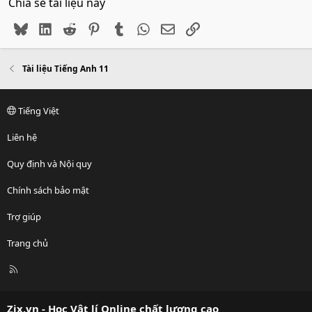
Chia sẻ tài liệu này
Bluesky
LinkedIn
Reddit
Pinterest
Tumblr
WhatsApp
Email
Link
Tài liệu Tiếng Anh 11
Tiếng Việt
Liên hệ
Quy định và Nội quy
Chính sách bảo mật
Trợ giúp
Trang chủ
R
S
S
Zix.vn - Học Vật lí Online chất lượng cao