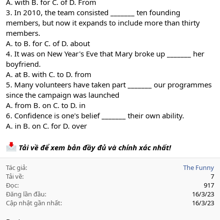
A. with B. for C. of D. From
3. In 2010, the team consisted _______ ten founding
members, but now it expands to include more than thirty
members.
A. to B. for C. of D. about
4. It was on New Year's Eve that Mary broke up _______ her
boyfriend.
A. at B. with C. to D. from
5. Many volunteers have taken part _______ our programmes
since the campaign was launched
A. from B. on C. to D. in
6. Confidence is one's belief _______ their own ability.
A. in B. on C. for D. over
Tải về để xem bản đầy đủ và chính xác nhất!
Tác giả
The Funny
Tải về
7
Đọc
917
Đăng lần đầu
16/3/23
Cập nhật gần nhất
16/3/23