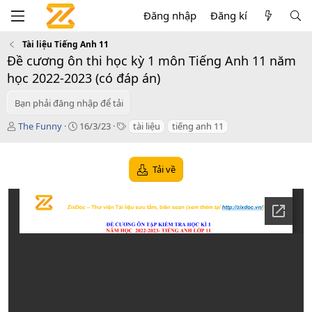
Đăng nhập
Đăng kí
Tài liệu Tiếng Anh 11
Đề cương ôn thi học kỳ 1 môn Tiếng Anh 11 năm
học 2022-2023 (có đáp án)
Bạn phải đăng nhập để tải
T
C
T
The Funny
16/3/23
tài liệu
tiếng anh 11
á
r
a
c
e
g
g
a
s
Tải về
i
t
ả
i
o
n
d
a
t
e