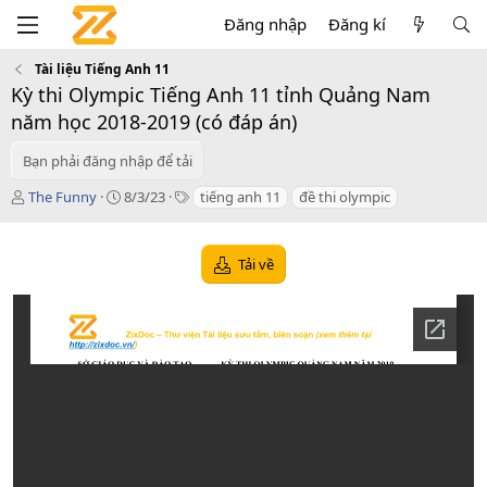
Đăng nhập
Đăng kí
Tài liệu Tiếng Anh 11
Kỳ thi Olympic Tiếng Anh 11 tỉnh Quảng Nam
năm học 2018-2019 (có đáp án)
Bạn phải đăng nhập để tải
T
C
T
The Funny
8/3/23
tiếng anh 11
đề thi olympic
á
r
a
c
e
g
g
a
s
Tải về
i
t
ả
i
o
n
d
a
t
e