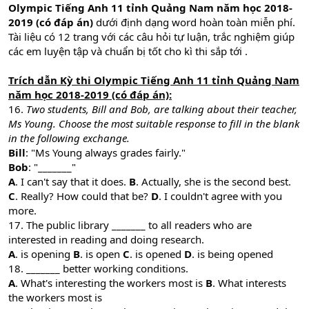
Olympic Tiếng Anh 11 tỉnh Quảng Nam năm học 2018-
2019 (có đáp án)
dưới định dạng word hoàn toàn miễn phí.
Tài liệu có 12 trang với các câu hỏi tự luận, trắc nghiệm giúp
các em luyện tập và chuẩn bị tốt cho kì thi sắp tới .
Trích dẫn Kỳ thi Olympic Tiếng Anh 11 tỉnh Quảng Nam
năm học 2018-2019 (có đáp án):
16.
Two students, Bill and Bob, are talking about their teacher,
Ms Young. Choose the most suitable response to fill in the blank
in the following exchange.
Bill
: "Ms Young always grades fairly."
Bob
: "_______"
A
. I can't say that it does.
B
. Actually, she is the second best.
C
. Really? How could that be?
D
. I couldn't agree with you
more.
17. The public library _______ to all readers who are
interested in reading and doing research.
A
. is opening
B
. is open
C
. is opened
D
. is being opened
18. _______ better working conditions.
A
. What's interesting the workers most is
B
. What interests
the workers most is