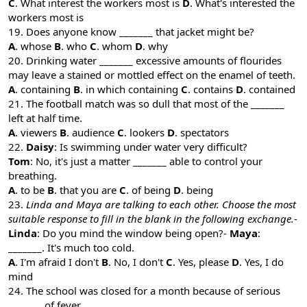
C
. What interest the workers most is
D
. What's interested the
workers most is
19. Does anyone know _______ that jacket might be?
A
. whose
B
. who
C
. whom
D
. why
20. Drinking water _______ excessive amounts of flourides
may leave a stained or mottled effect on the enamel of teeth.
A
. containing
B
. in which containing
C
. contains
D
. contained
21. The football match was so dull that most of the _______
left at half time.
A
. viewers
B
. audience
C
. lookers
D
. spectators
22.
Daisy
: Is swimming under water very difficult?
Tom
: No, it's just a matter _______ able to control your
breathing.
A
. to be
B
. that you are
C
. of being
D
. being
23.
Linda and Maya are talking to each other. Choose the most
suitable response to fill in the blank in the following exchange.
-
Linda
: Do you mind the window being open?-
Maya
:
_______. It's much too cold.
A
. I'm afraid I don't
B
. No, I don't
C
. Yes, please
D
. Yes, I do
mind
24. The school was closed for a month because of serious
_______ of fever.