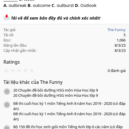
A
. outbreak
B
. outcome
C
. outburst
D
. Outlook
Tải về để xem bản đầy đủ và chính xác nhất!
Tác giả
The Funny
Tải về
5
Đọc
1,066
Đăng lần đầu
8/3/23
Cập nhật gần nhất
8/3/23
Ratings
0
0 đánh giá
.
0
Tài liệu khác của The Funny
0
s
20 Chuyên đề bồi dưỡng HSG môn Hóa Học lớp 9
a
icon tài liệu
o
20 Chuyên đề bồi dưỡng HSG môn Hóa Học lớp 9
Đề thi cuối học kỳ 1 môn Tiếng Anh 8 năm học 2019 - 2020 (có đáp
icon tài liệu
án)
Đề thi cuối học kỳ 1 môn Tiếng Anh 8 năm học 2019 - 2020 (có đáp
án)
Bộ 150 đề thi học sinh giỏi môn Tiếng Anh lớp 6 các năm (có đáp
icon tài liệu