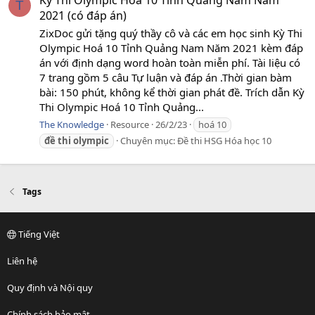
Kỳ Thi Olympic Hoá 10 Tỉnh Quảng Nam Năm
T
2021 (có đáp án)
ZixDoc gửi tặng quý thầy cô và các em học sinh Kỳ Thi
Olympic Hoá 10 Tỉnh Quảng Nam Năm 2021 kèm đáp
án với định dạng word hoàn toàn miễn phí. Tài liệu có
7 trang gồm 5 câu Tự luận và đáp án .Thời gian bàm
bài: 150 phút, không kể thời gian phát đề. Trích dẫn Kỳ
Thi Olympic Hoá 10 Tỉnh Quảng...
The Knowledge
Resource
26/2/23
hoá 10
đề
thi
olympic
Chuyên mục:
Đề thi HSG Hóa học 10
Tags
Tiếng Việt
Liên hệ
Quy định và Nội quy
Chính sách bảo mật