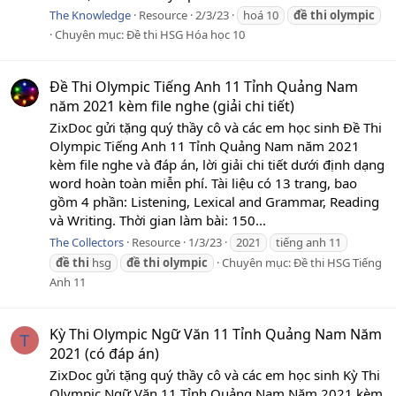
The Knowledge
Resource
2/3/23
hoá 10
đề
thi
olympic
Chuyên mục:
Đề thi HSG Hóa học 10
Đề Thi Olympic Tiếng Anh 11 Tỉnh Quảng Nam
năm 2021 kèm file nghe (giải chi tiết)
ZixDoc gửi tặng quý thầy cô và các em học sinh Đề Thi
Olympic Tiếng Anh 11 Tỉnh Quảng Nam năm 2021
kèm file nghe và đáp án, lời giải chi tiết dưới định dạng
word hoàn toàn miễn phí. Tài liệu có 13 trang, bao
gồm 4 phần: Listening, Lexical and Grammar, Reading
và Writing. Thời gian làm bài: 150...
The Collectors
Resource
1/3/23
2021
tiếng anh 11
đề
thi
hsg
đề
thi
olympic
Chuyên mục:
Đề thi HSG Tiếng
Anh 11
Kỳ Thi Olympic Ngữ Văn 11 Tỉnh Quảng Nam Năm
T
2021 (có đáp án)
ZixDoc gửi tặng quý thầy cô và các em học sinh Kỳ Thi
Olympic Ngữ Văn 11 Tỉnh Quảng Nam Năm 2021 kèm