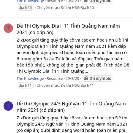
The Knowledge
Resource
10/4/23
đề
thi
olympic
địa lí 10
Chuyên mục:
Đề thi HSG Địa lí 10
Đề Thi Olympic Địa lí 11 Tỉnh Quảng Nam năm
T
2021 (có đáp án)
ZixDoc gửi tặng quý thầy cô và các em học sinh Đề Thi
Olympic Địa 11 Tỉnh Quảng Nam năm 2021 kèm đáp
án với định dạng word hoàn toàn miễn phí. Tài liệu có
6 trang gồm 5 câu Tự luận và đáp án. Thời gian bàm
bài: 150 phút, không kể thời gian phát đề. Trích dẫn Đề
Thi Olympic Địa lí 11 Tỉnh Quảng...
The Knowledge
Resource
29/3/23
đề
thi
olympic
địa lí 11
Chuyên mục:
Đề thi HSG Địa lí 11
Đề thi Olympic 24/3 Ngữ văn 11 tỉnh Quảng Nam
T
năm 2021 (có đáp án)
ZixDoc gửi tặng quý thầy cô và các em học sinh Đề thi
Olympic 24/3 Ngữ văn 11 tỉnh Quảng Nam năm 2021
(có đáp án) dưới định dạng word hoàn toàn miễn phí.