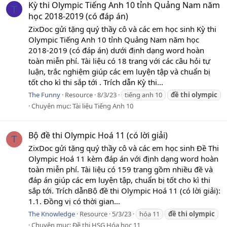
Kỳ thi Olympic Tiếng Anh 10 tỉnh Quảng Nam năm
T
học 2018-2019 (có đáp án)
ZixDoc gửi tặng quý thầy cô và các em học sinh Kỳ thi
Olympic Tiếng Anh 10 tỉnh Quảng Nam năm học
2018-2019 (có đáp án) dưới định dạng word hoàn
toàn miễn phí. Tài liệu có 18 trang với các câu hỏi tự
luận, trắc nghiệm giúp các em luyện tập và chuẩn bị
tốt cho kì thi sắp tới . Trích dẫn Kỳ thi...
The Funny
Resource
8/3/23
tiếng anh 10
đề
thi
olympic
Chuyên mục:
Tài liệu Tiếng Anh 10
Bộ đề thi Olympic Hoá 11 (có lời giải)
T
ZixDoc gửi tặng quý thầy cô và các em học sinh Đề Thi
Olympic Hoá 11 kèm đáp án với định dạng word hoàn
toàn miễn phí. Tài liệu có 159 trang gồm nhiều đề và
đáp án giúp các em luyện tập, chuẩn bị tốt cho kì thi
sắp tới. Trích dẫnBộ đề thi Olympic Hoá 11 (có lời giải):
1.1. Đồng vị có thời gian...
The Knowledge
Resource
5/3/23
hóa 11
đề
thi
olympic
Chuyên mục:
Đề thi HSG Hóa học 11