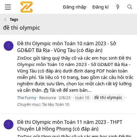
Đăng nhập
Đăng kí
Tags
đề thi olympic
Đề thi Olympic môn Toán 10 năm 2023 - Sở
T
GD&ĐT Bà Rịa - Vũng Tàu (có đáp án)
ZixDoc gửi tặng quý thầy cô và các em học sinh Đề thi
Olympic môn Toán 10 năm 2023 - Sở GD&ĐT Bà Rịa -
Vũng Tàu (có đáp án) dưới định dạng PDF hoàn toàn
miễn phí. Tài liệu có 10 trang, bao gồm các câu hỏi trắc
nghiệm được sưu tầm, chọn lọc một cách rất kỹ lưỡng
và cẩn thận. 📩 Tải về để xem bản...
The Funny
Resource
2/8/23
toán 10
đề
thi
olympic
Chuyên mục:
Tài liệu Toán 10
Đề thi Olympic môn Toán 11 năm 2023 - THPT
T
Chuyên Lê Hồng Phong (có đáp án)
ZixDoc gửi tặng quý thầy cô và các em học sinh Đề thi