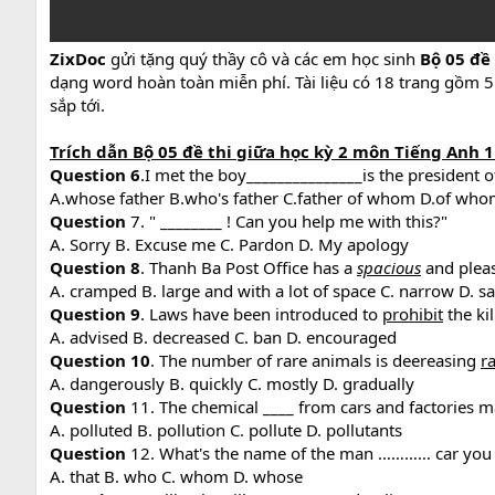
ZixDoc
gửi tặng quý thầy cô và các em học sinh
Bộ 05 đề 
dạng word hoàn toàn miễn phí. Tài liệu có 18 trang gồm 
sắp tới.
Trích dẫn Bộ 05 đề thi giữa học kỳ 2 môn Tiếng Anh 
Question 6
.I met the boy_______________is the president o
A.whose father B.who's father C.father of whom D.of who
Question
7. " ________ ! Can you help me with this?"
A. Sorry B. Excuse me C. Pardon D. My apology
Question 8
. Thanh Ba Post Office has a
spacious
and pleas
A. cramped B. large and with a lot of space C. narrow D. sa
Question 9
. Laws have been introduced to
prohibit
the ki
A. advised B. decreased C. ban D. encouraged
Question 10
. The number of rare animals is deereasing
r
A. dangerously B. quickly C. mostly D. gradually
Question
11. The chemical ____ from cars and factories ma
A. polluted B. pollution C. pollute D. pollutants
Question
12. What's the name of the man ………… car you
A. that B. who C. whom D. whose