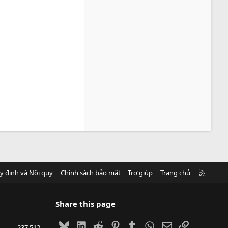
R
y định và Nội quy
Chính sách bảo mật
Trợ giúp
Trang chủ
S
S
Share this page
Bluesky
LinkedIn
Reddit
Pinterest
Tumblr
WhatsApp
Email
Link
237,512