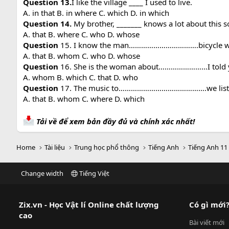
Question 13.
I like the village ____ I used to live.
A. in that B. in where C. which D. in which
Question 14.
My brother, _______ knows a lot about this s
A. that B. where C. who D. whose
Question
15. I know the man…………………………….bicycle wa
A. that B. whom C. who D. whose
Question
16. She is the woman about……………………I told 
A. whom B. which C. that D. who
Question
17. The music to…………………………………….we listene
A. that B. whom C. where D. which
Tải về để xem bản đầy đủ và chính xác nhất!
Home
Tài liệu
Trung học phổ thông
Tiếng Anh
Tiếng Anh 11
Change width
Tiếng Việt
Zix.vn - Học Vật lí Online chất lượng
Có gì mới
cao
Bài viết mới