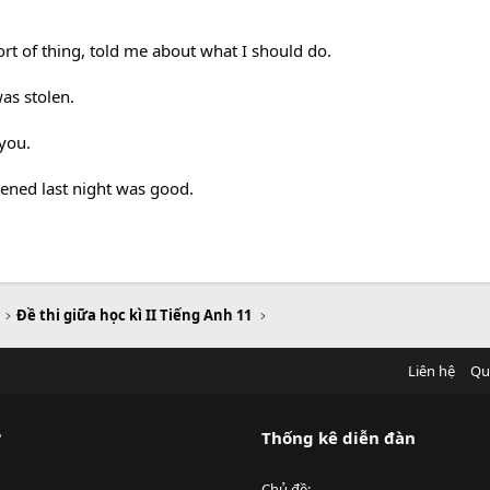
ort of thing, told me about what I should do.
s stolen.
you.
d last night was good.
Đề thi giữa học kì II Tiếng Anh 11
Liên hệ
Qu
?
Thống kê diễn đàn
Chủ đề