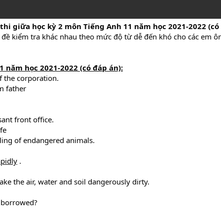
thi giữa học kỳ 2 môn Tiếng Anh 11 năm học 2021-2022 (có
5 đề kiểm tra khác nhau theo mức độ từ dễ đến khó cho các em ôn
11 năm học 2021-2022 (có đáp án):
f the corporation.
m father
ant front office.
fe
lling of endangered animals.
apidly
.
ke the air, water and soil dangerously dirty.
 borrowed?