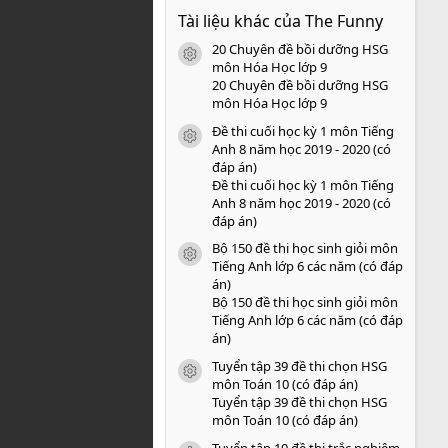
0
Tài liệu khác của The Funny
0
s
20 Chuyên đề bồi dưỡng HSG
a
icon tài liệu
o
môn Hóa Học lớp 9
20 Chuyên đề bồi dưỡng HSG
môn Hóa Học lớp 9
Đề thi cuối học kỳ 1 môn Tiếng
icon tài liệu
Anh 8 năm học 2019 - 2020 (có
đáp án)
Đề thi cuối học kỳ 1 môn Tiếng
Anh 8 năm học 2019 - 2020 (có
đáp án)
Bộ 150 đề thi học sinh giỏi môn
icon tài liệu
Tiếng Anh lớp 6 các năm (có đáp
án)
Bộ 150 đề thi học sinh giỏi môn
Tiếng Anh lớp 6 các năm (có đáp
án)
Tuyển tập 39 đề thi chọn HSG
icon tài liệu
môn Toán 10 (có đáp án)
Tuyển tập 39 đề thi chọn HSG
môn Toán 10 (có đáp án)
Tuyển tập 10 đề thi trắc nghiệm