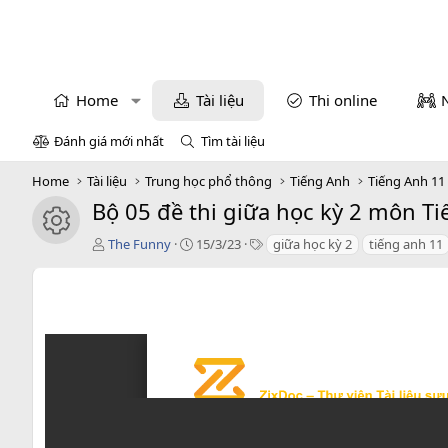
Home
Tài liệu
Thi online
Đánh giá mới nhất
Tìm tài liệu
Home
Tài liệu
Trung học phổ thông
Tiếng Anh
Tiếng Anh 11
Bộ 05 đề thi giữa học kỳ 2 môn T
icon tài liệu
T
C
T
The Funny
15/3/23
giữa học kỳ 2
tiếng anh 11
á
r
a
c
e
g
g
a
s
i
t
ả
i
o
n
d
a
t
e