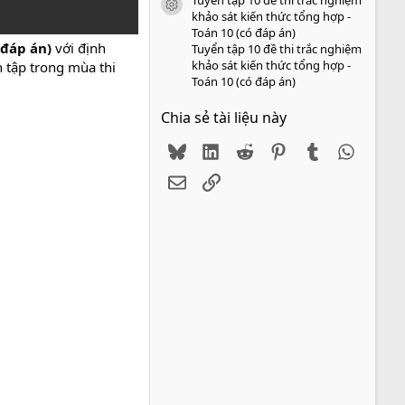
icon tài liệu
khảo sát kiến thức tổng hợp -
Toán 10 (có đáp án)
 đáp án)
với định
Tuyển tập 10 đề thi trắc nghiệm
khảo sát kiến thức tổng hợp -
 tập trong mùa thi
Toán 10 (có đáp án)
Chia sẻ tài liệu này
Bluesky
LinkedIn
Reddit
Pinterest
Tumblr
WhatsA
Email
Link