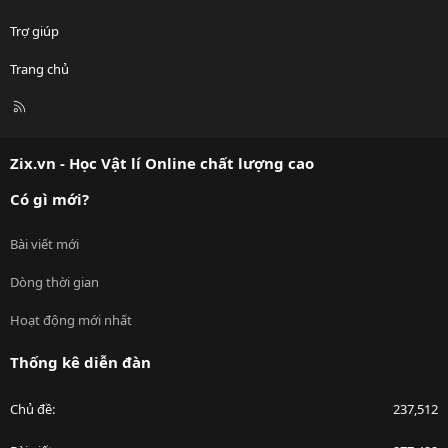
Trợ giúp
Trang chủ
R
S
S
Zix.vn - Học Vật lí Online chất lượng cao
Có gì mới?
Bài viết mới
Dòng thời gian
Hoạt động mới nhất
Thống kê diễn đàn
Chủ đề
237,512