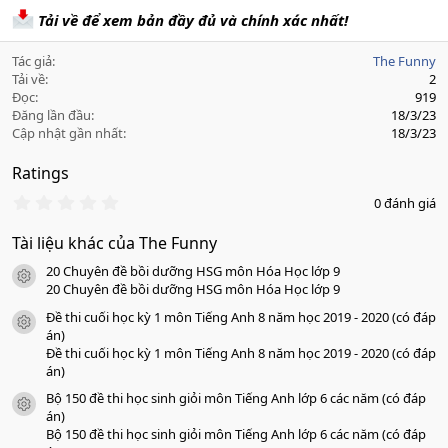
Tải về để xem bản đầy đủ và chính xác nhất!
Tác giả
The Funny
Tải về
2
Đọc
919
Đăng lần đầu
18/3/23
Cập nhật gần nhất
18/3/23
Ratings
0
0 đánh giá
.
0
Tài liệu khác của The Funny
0
s
20 Chuyên đề bồi dưỡng HSG môn Hóa Học lớp 9
a
icon tài liệu
o
20 Chuyên đề bồi dưỡng HSG môn Hóa Học lớp 9
Đề thi cuối học kỳ 1 môn Tiếng Anh 8 năm học 2019 - 2020 (có đáp
icon tài liệu
án)
Đề thi cuối học kỳ 1 môn Tiếng Anh 8 năm học 2019 - 2020 (có đáp
án)
Bộ 150 đề thi học sinh giỏi môn Tiếng Anh lớp 6 các năm (có đáp
icon tài liệu
án)
Bộ 150 đề thi học sinh giỏi môn Tiếng Anh lớp 6 các năm (có đáp