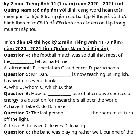
kỳ 2 môn Tiếng Anh 11 (7 năm) năm 2020 - 2021 tỉnh
Quảng Nam (có đáp án) v
ới định dạng word hoàn toàn
miễn phí. Tài liệu 8 trang gồm các bài tập lý thuyết và thực
hành theo mức độ từ dễ đến khó cho các em ôn tập trong
mùa thi sắp tới.
Trích dẫn Đề thi học kỳ 2 môn Tiếng Anh 11 (7 năm)
năm 2020 - 2021 tỉnh Quảng Nam (có đáp án):
Question 4:
The football match was so dull that most of
the___________ left at half-time.
A. attendants B. spectators C. audiences D. participants
Question 5:
Mr Dan, __________ is now teaching us English,
has written several books.
A. who B. whom C. which D. that
Question 6:
How to ___________ use of alternative sources of
energy is a question for researchers all over the world.
A. have B. take C. do D. make
Question 7:
The last person ____________ the room must turn
off the light.
A. leave B. to leave C. leaves D. leaving
Question 8:
The band was playing rather well, but one of the