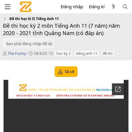
Đăng nhập
Đăng kí
Đề thi học kì II Tiếng Anh 11
Đề thi học kỳ 2 môn Tiếng Anh 11 (7 năm) năm
2020 - 2021 tỉnh Quảng Nam (có đáp án)
Bạn phải đăng nhập để tải
T
C
T
The Funny
18/3/23
học kỳ 2
tiếng anh 11
đề thi
á
r
a
c
e
g
g
a
s
Tải về
i
t
ả
i
o
n
d
a
t
e