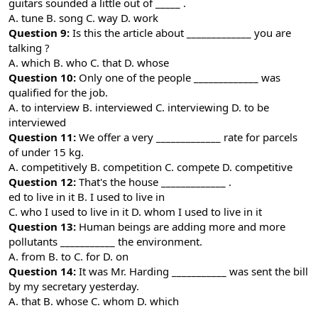
guitars sounded a little out of _____ .
A. tune B. song C. way D. work
Question 9:
Is this the article about _____________ you are
talking ?
A. which B. who C. that D. whose
Question 10:
Only one of the people _____________ was
qualified for the job.
A. to interview B. interviewed C. interviewing D. to be
interviewed
Question 11:
We offer a very _____________ rate for parcels
of under 15 kg.
A. competitively B. competition C. compete D. competitive
Question 12:
That's the house _____________ .
ed to live in it B. I used to live in
C. who I used to live in it D. whom I used to live in it
Question 13:
Human beings are adding more and more
pollutants ___________ the environment.
A. from B. to C. for D. on
Question 14:
It was Mr. Harding ___________ was sent the bill
by my secretary yesterday.
A. that B. whose C. whom D. which