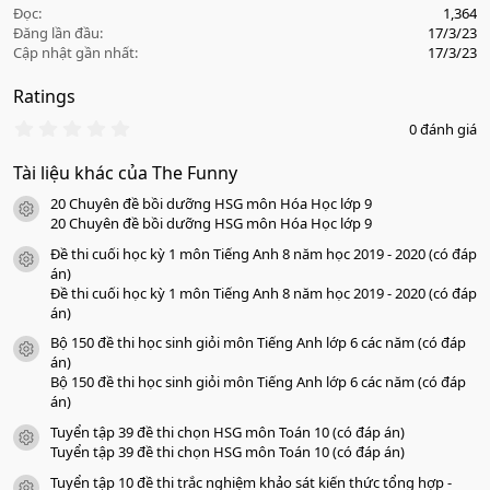
Đọc
1,364
Đăng lần đầu
17/3/23
Cập nhật gần nhất
17/3/23
Ratings
0
0 đánh giá
.
0
Tài liệu khác của The Funny
0
s
20 Chuyên đề bồi dưỡng HSG môn Hóa Học lớp 9
a
icon tài liệu
o
20 Chuyên đề bồi dưỡng HSG môn Hóa Học lớp 9
Đề thi cuối học kỳ 1 môn Tiếng Anh 8 năm học 2019 - 2020 (có đáp
icon tài liệu
án)
Đề thi cuối học kỳ 1 môn Tiếng Anh 8 năm học 2019 - 2020 (có đáp
án)
Bộ 150 đề thi học sinh giỏi môn Tiếng Anh lớp 6 các năm (có đáp
icon tài liệu
án)
Bộ 150 đề thi học sinh giỏi môn Tiếng Anh lớp 6 các năm (có đáp
án)
Tuyển tập 39 đề thi chọn HSG môn Toán 10 (có đáp án)
icon tài liệu
Tuyển tập 39 đề thi chọn HSG môn Toán 10 (có đáp án)
Tuyển tập 10 đề thi trắc nghiệm khảo sát kiến thức tổng hợp -