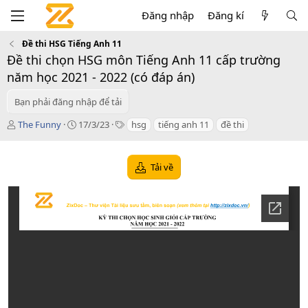
Đăng nhập
Đăng kí
Đề thi HSG Tiếng Anh 11
Đề thi chọn HSG môn Tiếng Anh 11 cấp trường
năm học 2021 - 2022 (có đáp án)
Bạn phải đăng nhập để tải
T
C
T
The Funny
17/3/23
hsg
tiếng anh 11
đề thi
á
r
a
c
e
g
g
a
s
Tải về
i
t
ả
i
o
n
d
a
t
e