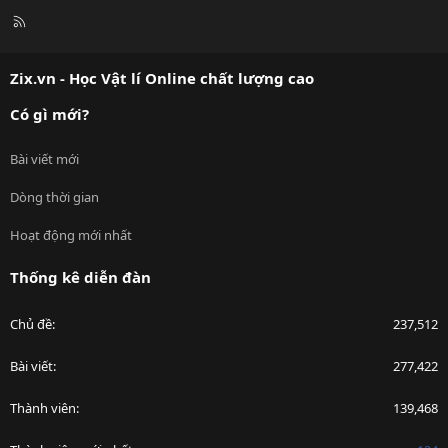
R
S
S
Zix.vn - Học Vật lí Online chất lượng cao
Có gì mới?
Bài viết mới
Dòng thời gian
Hoạt động mới nhất
Thống kê diễn đàn
Chủ đề
237,512
Bài viết
277,422
Thành viên
139,468