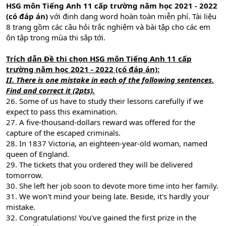
HSG môn Tiếng Anh 11 cấp trường năm học 2021 - 2022
(có đáp án)
với định dạng word hoàn toàn miễn phí. Tài liệu
8 trang gồm các câu hỏi trắc nghiệm và bài tập cho các em
ôn tập trong mùa thi sắp tới.
Trích dẫn Đề thi chọn HSG môn Tiếng Anh 11 cấp
trường năm học 2021 - 2022 (có đáp án):
II. There is one mistake in each of the following sentences.
Find and correct it (2pts).
26. Some of us have to study their lessons carefully if we
expect to pass this examination.
27. A five-thousand-dollars reward was offered for the
capture of the escaped criminals.
28. In 1837 Victoria, an eighteen-year-old woman, named
queen of England.
29. The tickets that you ordered they will be delivered
tomorrow.
30. She left her job soon to devote more time into her family.
31. We won't mind your being late. Beside, it's hardly your
mistake.
32. Congratulations! You've gained the first prize in the