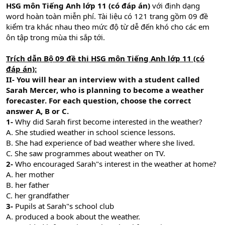
HSG môn Tiếng Anh lớp 11 (có đáp án)
với định dạng
word hoàn toàn miễn phí. Tài liệu có 121 trang gồm 09 đề
kiểm tra khác nhau theo mức độ từ dễ đến khó cho các em
ôn tập trong mùa thi sắp tới.
Trích dẫn Bộ 09 đề thi HSG môn Tiếng Anh lớp 11 (có
đáp án):
II- You will hear an interview with a student called
Sarah Mercer, who is planning to become a weather
forecaster. For each question, choose the correct
answer A, B or C.
1-
Why did Sarah ﬁrst become interested in the weather?
A. She studied weather in school science lessons.
B. She had experience of bad weather where she lived.
C. She saw programmes about weather on TV.
2-
Who encouraged Sarah"s interest in the weather at home?
A. her mother
B. her father
C. her grandfather
3-
Pupils at Sarah"s school club
A. produced a book about the weather.