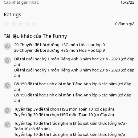
Cập nhật gần nhất
15/3/23
Ratings
0
0 đánh giá
.
0
Tài liệu khác của The Funny
0
s
20 Chuyên đề bồi dưỡng HSG môn Hóa Học lớp 9
a
icon tài liệu
o
20 Chuyên đề bồi dưỡng HSG môn Hóa Học lớp 9
Đề thi cuối học kỳ 1 môn Tiếng Anh 8 năm học 2019 - 2020 (có đáp
icon tài liệu
án)
Đề thi cuối học kỳ 1 môn Tiếng Anh 8 năm học 2019 - 2020 (có đáp
án)
Bộ 150 đề thi học sinh giỏi môn Tiếng Anh lớp 6 các năm (có đáp
icon tài liệu
án)
Bộ 150 đề thi học sinh giỏi môn Tiếng Anh lớp 6 các năm (có đáp
án)
Tuyển tập 39 đề thi chọn HSG môn Toán 10 (có đáp án)
icon tài liệu
Tuyển tập 39 đề thi chọn HSG môn Toán 10 (có đáp án)
Tuyển tập 10 đề thi trắc nghiệm khảo sát kiến thức tổng hợp -
icon tài liệu
Toán 10 (có đáp án)
Tuyển tập 10 đề thi trắc nghiệm khảo sát kiến thức tổng hợp -