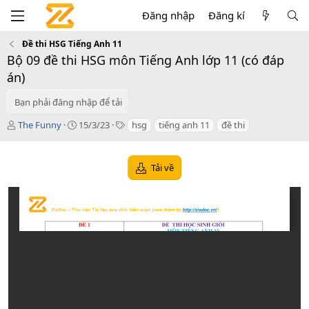
Đăng nhập
Đăng kí
Đề thi HSG Tiếng Anh 11
Bộ 09 đề thi HSG môn Tiếng Anh lớp 11 (có đáp
án)
Bạn phải đăng nhập để tải
T
C
T
The Funny
15/3/23
hsg
tiếng anh 11
đề thi
á
r
a
c
e
g
g
a
s
Tải về
i
t
ả
i
o
n
d
a
t
e