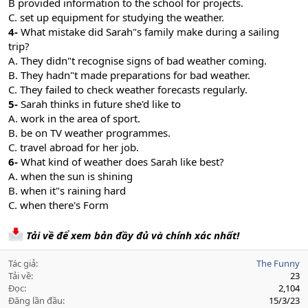
B provided information to the school for projects.
C. set up equipment for studying the weather.
4-
What mistake did Sarah"s family make during a sailing
trip?
A. They didn"t recognise signs of bad weather coming.
B. They hadn"t made preparations for bad weather.
C. They failed to check weather forecasts regularly.
5-
Sarah thinks in future she'd like to
A. work in the area of sport.
B. be on TV weather programmes.
C. travel abroad for her job.
6-
What kind of weather does Sarah like best?
A. when the sun is shining
B. when it"s raining hard
C. when there's Form
Tải về để xem bản đầy đủ và chính xác nhất!
Tác giả
The Funny
Tải về
23
Đọc
2,104
Đăng lần đầu
15/3/23