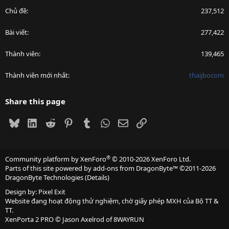
Chủ đề
237,512
Bài viết
277,422
Thành viên
139,465
Thành viên mới nhất
thaijbocom
Share this page
Bluesky
LinkedIn
Reddit
Pinterest
Tumblr
WhatsApp
Email
Link
®
Community platform by XenForo
© 2010-2026 XenForo Ltd.
Parts of this site powered by
add-ons from DragonByte™
©2011-2026
DragonByte Technologies
(
Details
)
Design by:
Pixel Exit
Website đang hoạt động thử nghiệm, chờ giấy phép MXH của Bộ TT &
TT.
XenPorta 2 PRO
© Jason Axelrod of
8WAYRUN