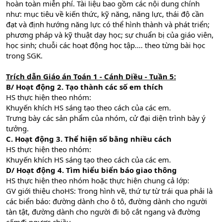
hoàn toàn miễn phí. Tài liệu bao gồm các nội dung chính
như: mục tiêu về kiến thức, kỹ năng, năng lực, thái độ cần
đạt và định hướng năng lực có thể hình thành và phát triển;
phương pháp và kỹ thuật dạy học; sự chuẩn bị của giáo viên,
học sinh; chuỗi các hoạt động học tập.... theo từng bài học
trong SGK.
Trích dẫn Giáo án Toán 1 - Cánh Diều - Tuần 5:
B/ Hoạt động 2. Tạo thành các số em thích
HS thực hiện theo nhóm:
Khuyến khích HS sáng tạo theo cách của các em.
Trưng bày các sản phẩm của nhóm, cử đại diện trình bày ý
tưởng.
C. Hoạt động 3. Thể hiện số bằng nhiều cách
HS thực hiện theo nhóm:
Khuyến khích HS sáng tạo theo cách của các em.
D/ Hoạt động 4. Tìm hiểu biển báo giao thông
HS thực hiện theo nhóm hoặc thực hiện chung cả lớp:
GV giới thiệu choHS: Trong hình vẽ, thứ tự từ trái qua phải là
các biển báo: đường dành cho ô tô, đường dành cho người
tàn tật, đường dành cho người đi bộ cắt ngang và đường