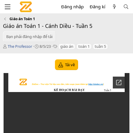
Đăng nhập
Đăng kí
Giáo án Toán 1
Giáo án Toán 1 - Cánh Diều - Tuần 5
Bạn phải đăng nhập để tải
T
C
T
The Professor
8/5/23
giáo án
toán 1
tuần 5
á
r
a
c
e
g
g
a
s
Tải về
i
t
ả
i
o
n
d
a
t
e