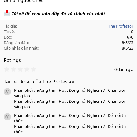
cấmđi ngược chiều
Tải về để xem bản đầy đủ và chính xác nhất
Tác giả
The Professor
Tải về
0
Đọc
676
Đăng lần đầu
8/5/23
Cập nhật gần nhất
8/5/23
Ratings
0
0 đánh giá
.
0
Tài liệu khác của The Professor
0
s
Phân phối chương trình Hoạt Động Trải Nghiệm 7 - Chân trời
a
icon tài liệu
o
sáng tạo
Phân phối chương trình Hoạt Động Trải Nghiệm 7 - Chân trời
sáng tạo
Phân phối chương trình Hoạt Động Trải Nghiệm 7 - Kết nối tri
icon tài liệu
thức
Phân phối chương trình Hoạt Động Trải Nghiệm 7 - Kết nối tri
thức