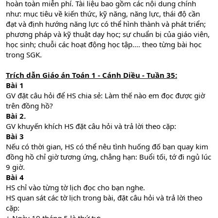
hoàn toàn miễn phí. Tài liệu bao gồm các nội dung chính
như: mục tiêu về kiến thức, kỹ năng, năng lực, thái độ cần
đạt và định hướng năng lực có thể hình thành và phát triển;
phương pháp và kỹ thuật dạy học; sự chuẩn bị của giáo viên,
học sinh; chuỗi các hoạt động học tập.... theo từng bài học
trong SGK.
Trích dẫn Giáo án Toán 1 - Cánh Diều - Tuần 35:
Bài 1
GV đặt câu hỏi để HS chia sẻ: Làm thế nào em đọc được giờ
trên đồng hồ?
Bài 2.
GV khuyến khích HS đặt câu hỏi và trả lời theo cặp:
Bài 3
Nếu có thời gian, HS có thể nêu tình huống đố bạn quay kim
đồng hồ chỉ giờ tương ứng, chẳng hạn: Buổi tối, tớ đi ngủ lúc
9 giờ.
Bài 4
HS chỉ vào từng tờ lịch đọc cho bạn nghe.
HS quan sát các tờ lịch trong bài, đặt câu hỏi và trả lời theo
cặp: