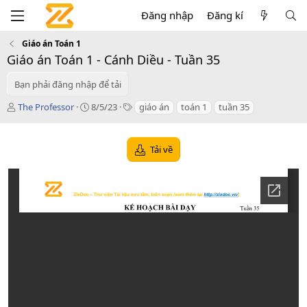
Đăng nhập
Đăng kí
Giáo án Toán 1
Giáo án Toán 1 - Cánh Diều - Tuần 35
Bạn phải đăng nhập để tải
T
C
T
The Professor
8/5/23
giáo án
toán 1
tuần 35
á
r
a
c
e
g
g
a
s
Tải về
i
t
ả
i
o
n
d
a
t
e