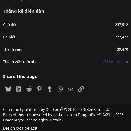
Thống kê diễn đàn
Chủ đề
237,512
Bài viết
277,422
Thành viên
139,470
Thành viên mới nhất
nc789winrucom
Share this page
Bluesky
LinkedIn
Reddit
Pinterest
Tumblr
WhatsApp
Email
Link
®
Community platform by XenForo
© 2010-2026 XenForo Ltd.
Parts of this site powered by
add-ons from DragonByte™
©2011-2026
DragonByte Technologies
(
Details
)
Design by:
Pixel Exit