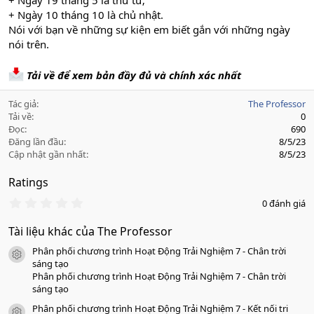
+ Ngày 19 tháng 5 là thứ tư;
+ Ngày 10 tháng 10 là chủ nhật.
Nói với bạn về những sự kiện em biết gắn với những ngày
nói trên.
Tải về để xem bản đầy đủ và chính xác nhất
Tác giả
The Professor
Tải về
0
Đọc
690
Đăng lần đầu
8/5/23
Cập nhật gần nhất
8/5/23
Ratings
0
0 đánh giá
.
0
Tài liệu khác của The Professor
0
s
Phân phối chương trình Hoạt Động Trải Nghiệm 7 - Chân trời
a
icon tài liệu
o
sáng tạo
Phân phối chương trình Hoạt Động Trải Nghiệm 7 - Chân trời
sáng tạo
Phân phối chương trình Hoạt Động Trải Nghiệm 7 - Kết nối tri
icon tài liệu