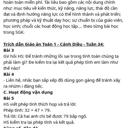
hoàn toàn miễn phí. Tài liệu bao gồm các nội dung chính
như: mục tiêu về kiến thức, kỹ năng, năng lực, thái độ cần
đạt và định hướng năng lực có thể hình thành và phát triển;
phương pháp và kỹ thuật dạy học; sự chuẩn bị của giáo viên,
học sinh; chuỗi các hoạt động học tập.... theo từng bài học
trong SGK.
Trích dẫn Giáo án Toán 1 - Cánh Diều - Tuần 34:
Bài 3
GV hỏi HS: Để tránh những lồi sai trong tính toán chúng ta
phải làm gì? Đe kiểm tra lại kết quả phép tính em làm như
thế nào?
Bài 4
- Liên hệ, nhắc bạn sắp xếp đồ dùng gọn gàng để tránh xãy
ra nhừm i đáng tiếc.
C. Hoạt động vận dụng
Bài 5
HS viết phép tính thích họp và trả lời:
Phép tính: 32 + 47 = 79.
Trả lời: Cả hai anh chị bẻ được 79 bắp ngô.
HS kiểm tra lại phép tính và kết quả.