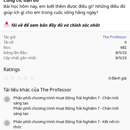
Củng cố, dặn dò
Bài học hôm nay, em biết thêm được điều gì? Những điều đó
giúp ích gì cho em trong cuộc sống hằng ngày?
Tải về để xem bản đầy đủ và chính xác nhất
Tác giả
The Professor
Tải về
0
Đọc
682
Đăng lần đầu
8/5/23
Cập nhật gần nhất
8/5/23
Ratings
0
0 đánh giá
.
0
Tài liệu khác của The Professor
0
s
Phân phối chương trình Hoạt Động Trải Nghiệm 7 - Chân trời
a
icon tài liệu
o
sáng tạo
Phân phối chương trình Hoạt Động Trải Nghiệm 7 - Chân trời
sáng tạo
Phân phối chương trình Hoạt Động Trải Nghiệm 7 - Kết nối tri
icon tài liệu
thức