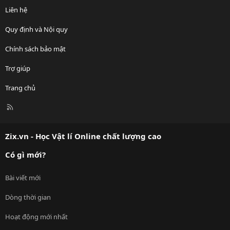
Liên hệ
Quy định và Nội quy
Chính sách bảo mật
Trợ giúp
Trang chủ
R
S
S
Zix.vn - Học Vật lí Online chất lượng cao
Có gì mới?
Bài viết mới
Dòng thời gian
Hoạt động mới nhất