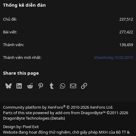
Thống kê diễn đàn
Chủ đề
237,512
Bài viết
277,422
Thành viên
139,459
Thành viên mới nhất
khanhndg.10.02.2015
Share this page
Bluesky
LinkedIn
Reddit
Pinterest
Tumblr
WhatsApp
Email
Link
®
Community platform by XenForo
© 2010-2026 XenForo Ltd.
Parts of this site powered by
add-ons from DragonByte™
©2011-2026
DragonByte Technologies
(
Details
)
Design by:
Pixel Exit
Website đang hoạt động thử nghiệm, chờ giấy phép MXH của Bộ TT &