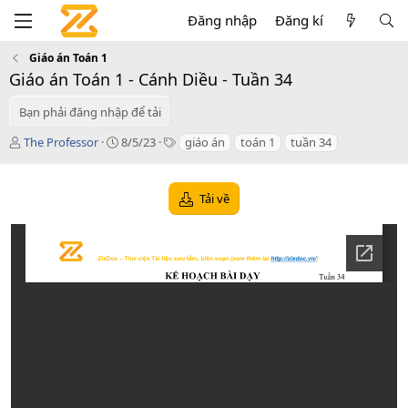
Đăng nhập
Đăng kí
Giáo án Toán 1
Giáo án Toán 1 - Cánh Diều - Tuần 34
Bạn phải đăng nhập để tải
T
C
T
The Professor
8/5/23
giáo án
toán 1
tuần 34
á
r
a
c
e
g
g
a
s
Tải về
i
t
ả
i
o
n
d
a
t
e