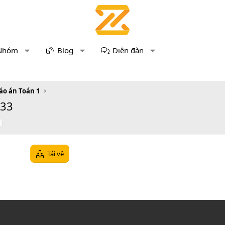
Nhóm
Blog
Diễn đàn
áo án Toán 1
 33
Tải về