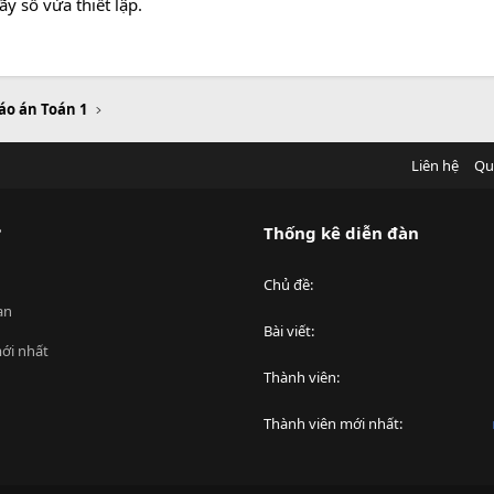
ãy số vừa thiết lập.
áo án Toán 1
Liên hệ
Qu
?
Thống kê diễn đàn
Chủ đề
an
Bài viết
ới nhất
Thành viên
Thành viên mới nhất