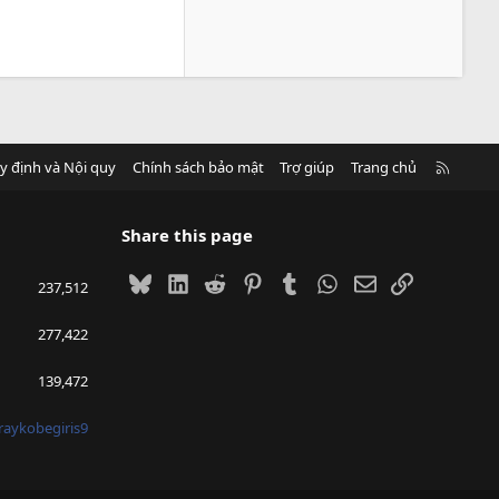
R
y định và Nội quy
Chính sách bảo mật
Trợ giúp
Trang chủ
S
S
Share this page
Bluesky
LinkedIn
Reddit
Pinterest
Tumblr
WhatsApp
Email
Link
237,512
277,422
139,472
raykobegiris9