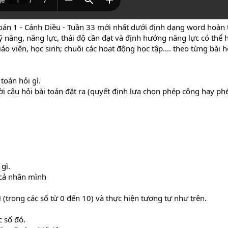
oán 1 - Cánh Diều - Tuần 33 mới nhất dưới định dạng word hoàn t
 năng, năng lực, thái độ cần đạt và định hướng năng lực có thể 
áo viên, học sinh; chuỗi các hoạt động học tập.... theo từng bài 
toán hỏi gì.
i câu hỏi bài toán đặt ra (quyết định lựa chọn phép cộng hay phé
gì.
a cả nhân mình
ì (trong các số từ 0 đến 10) và thực hiện tương tự như trên.
c số đó.