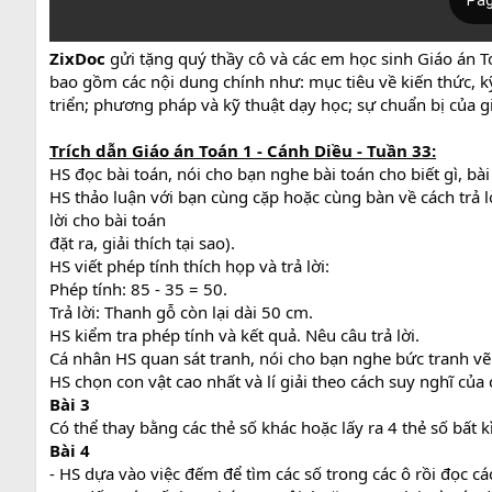
ZixDoc
gửi tặng quý thầy cô và các em học sinh Giáo án T
bao gồm các nội dung chính như: mục tiêu về kiến thức, kỹ
triển; phương pháp và kỹ thuật dạy học; sự chuẩn bị của gi
Trích dẫn Giáo án Toán 1 - Cánh Diều - Tuần 33:
HS đọc bài toán, nói cho bạn nghe bài toán cho biết gì, bài 
HS thảo luận với bạn cùng cặp hoặc cùng bàn về cách trả lờ
lời cho bài toán
đặt ra, giải thích tại sao).
HS viết phép tính thích họp và trả lời:
Phép tính: 85 - 35 = 50.
Trả lời: Thanh gỗ còn lại dài 50 cm.
HS kiểm tra phép tính và kết quả. Nêu câu trả lời.
Cá nhân HS quan sát tranh, nói cho bạn nghe bức tranh vẽ 
HS chọn con vật cao nhất và lí giải theo cách suy nghĩ củ
Bài 3
Có thể thay bằng các thẻ số khác hoặc lấy ra 4 thẻ số bất k
Bài 4
- HS dựa vào việc đếm để tìm các số trong các ô rồi đọc cá