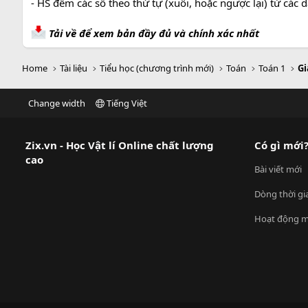
- HS đếm các số theo thứ tự (xuôi, hoặc ngược lại) từ các d
Tải về để xem bản đầy đủ và chính xác nhất
Home
Tài liệu
Tiểu học (chương trình mới)
Toán
Toán 1
Gi
Change width
Tiếng Việt
Zix.vn - Học Vật lí Online chất lượng
Có gì mới
cao
Bài viết mới
Dòng thời gi
Hoạt động m