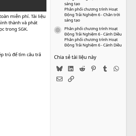
sáng tạo
Phân phối chương trình Hoạt
Động Trải Nghiệm 6 - Chân trời
oàn miễn phí. Tài liệu
sáng tạo
hình thành và phát
Phân phối chương trình Hoạt
học trong SGK.
icon tài liệu
Động Trải Nghiệm 6 - Cánh Diều
Phân phối chương trình Hoạt
Động Trải Nghiệm 6 - Cánh Diều
p trù để tìm câu trả
Chia sẻ tài liệu này
Bluesky
LinkedIn
Reddit
Pinterest
Tumblr
WhatsA
Email
Link