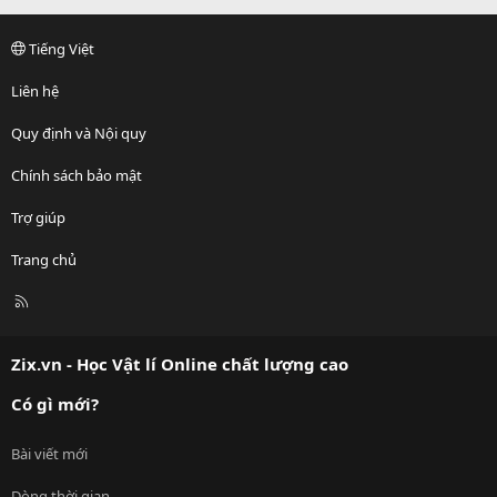
Tiếng Việt
Liên hệ
Quy định và Nội quy
Chính sách bảo mật
Trợ giúp
Trang chủ
R
S
S
Zix.vn - Học Vật lí Online chất lượng cao
Có gì mới?
Bài viết mới
Dòng thời gian