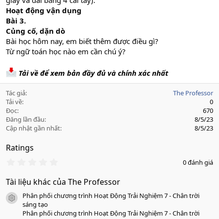
giấy và dài bằng 4 cái tẩy).
Hoạt động vận dụng
Bài 3.
Củng cố, dặn dò
Bài học hôm nay, em biết thêm được điều gì?
Từ ngữ toán học nào em cần chú ý?
Tải về để xem bản đầy đủ và chính xác nhất
Tác giả
The Professor
Tải về
0
Đọc
670
Đăng lần đầu
8/5/23
Cập nhật gần nhất
8/5/23
Ratings
0
0 đánh giá
.
0
Tài liệu khác của The Professor
0
s
Phân phối chương trình Hoạt Động Trải Nghiệm 7 - Chân trời
a
icon tài liệu
o
sáng tạo
Phân phối chương trình Hoạt Động Trải Nghiệm 7 - Chân trời