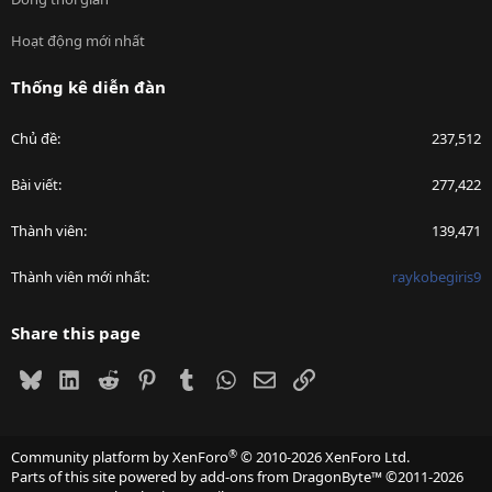
Hoạt động mới nhất
Thống kê diễn đàn
Chủ đề
237,512
Bài viết
277,422
Thành viên
139,471
Thành viên mới nhất
raykobegiris9
Share this page
Bluesky
LinkedIn
Reddit
Pinterest
Tumblr
WhatsApp
Email
Link
®
Community platform by XenForo
© 2010-2026 XenForo Ltd.
Parts of this site powered by
add-ons from DragonByte™
©2011-2026