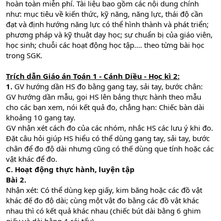
hoàn toàn miễn phí. Tài liệu bao gồm các nội dung chính
như: mục tiêu về kiến thức, kỹ năng, năng lực, thái độ cần
đạt và định hướng năng lực có thể hình thành và phát triển;
phương pháp và kỹ thuật dạy học; sự chuẩn bị của giáo viên,
học sinh; chuỗi các hoạt động học tập.... theo từng bài học
trong SGK.
Trích dẫn Giáo án Toán 1 - Cánh Diều - Học kì 2:
1.
GV hướng dần HS đo bằng gang tay, sải tay, bước chân:
GV hướng dần mẫu, gọi HS lên bảng thực hành theo mẫu
cho các bạn xem, nói kết quả đo, chẳng hạn: Chiếc bàn dài
khoảng 10 gang tay.
GV nhận xét cách đo của các nhóm, nhắc HS các lưu ý khi đo.
Đặt câu hỏi giúp HS hiểu có thể dùng gang tay, sải tay, bước
chân để đo độ dài nhưng cũng có thế dùng que tính hoặc các
vật khác để đo.
C. Hoạt động thực hành, luyện tập
Bài 2.
Nhận xét: Có thể dùng kẹp giấy, kim băng hoặc các đồ vật
khác đế đo độ dài; cùng một vật đo bằng các đồ vật khác
nhau thì có kết quả khác nhau (chiếc bút dài bằng 6 ghim