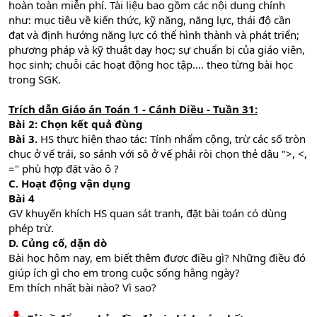
hoàn toàn miễn phí. Tài liệu bao gồm các nội dung chính
như: mục tiêu về kiến thức, kỹ năng, năng lực, thái độ cần
đạt và định hướng năng lực có thể hình thành và phát triển;
phương pháp và kỹ thuật dạy học; sự chuẩn bị của giáo viên,
học sinh; chuỗi các hoạt động học tập.... theo từng bài học
trong SGK.
Trích dẫn Giáo án Toán 1 - Cánh Diều - Tuần 31:
Bài 2: Chọn kết quả đùng
Bài 3.
HS thực hiện thao tác: Tính nhẩm cộng, trừ các số tròn
chục ở vế trái, so sánh với sô ở vế phải ròi chọn thẻ dâu ">, <,
=" phù hợp đặt vào ô ?
C. Hoạt động vận dụng
Bài 4
GV khuyến khích HS quan sát tranh, đặt bài toán có dùng
phép trừ.
D. Củng cố, dặn dò
Bài học hôm nay, em biết thêm được điều gì? Những điều đó
giúp ích gì cho em trong cuộc sống hằng ngày?
Em thích nhất bài nào? Vì sao?