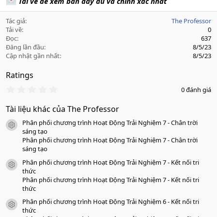
Tải về để xem bản đầy đủ và chính xác nhất
Tác giả
The Professor
Tải về
0
Đọc
637
Đăng lần đầu
8/5/23
Cập nhật gần nhất
8/5/23
Ratings
0
0 đánh giá
.
0
Tài liệu khác của The Professor
0
s
Phân phối chương trình Hoạt Động Trải Nghiệm 7 - Chân trời
a
icon tài liệu
o
sáng tạo
Phân phối chương trình Hoạt Động Trải Nghiệm 7 - Chân trời
sáng tạo
Phân phối chương trình Hoạt Động Trải Nghiệm 7 - Kết nối tri
icon tài liệu
thức
Phân phối chương trình Hoạt Động Trải Nghiệm 7 - Kết nối tri
thức
Phân phối chương trình Hoạt Động Trải Nghiệm 6 - Kết nối tri
icon tài liệu
thức