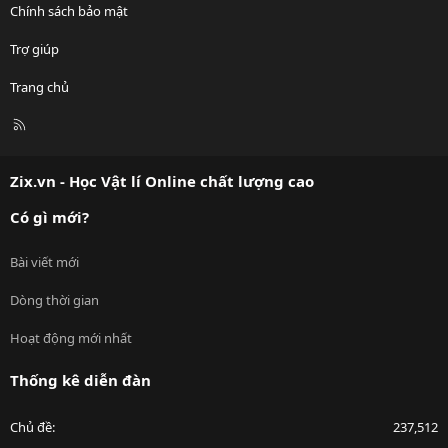
Chính sách bảo mật
Trợ giúp
Trang chủ
R
S
S
Zix.vn - Học Vật lí Online chất lượng cao
Có gì mới?
Bài viết mới
Dòng thời gian
Hoạt động mới nhất
Thống kê diễn đàn
Chủ đề
237,512