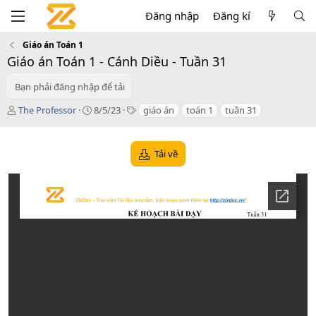
Đăng nhập
Đăng kí
Giáo án Toán 1
Giáo án Toán 1 - Cánh Diều - Tuần 31
Bạn phải đăng nhập để tải
T
C
T
The Professor
8/5/23
giáo án
toán 1
tuần 31
á
r
a
c
e
g
g
a
s
Tải về
i
t
ả
i
o
n
d
a
t
e