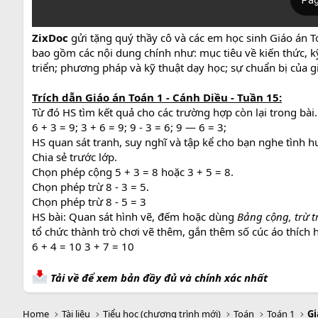
ZixDoc
gửi tặng quý thầy cô và các em học sinh Giáo án T
bao gồm các nội dung chính như: mục tiêu về kiến thức, kỹ
triển; phương pháp và kỹ thuật dạy học; sự chuẩn bị của gi
Trích dẫn Giáo án Toán 1 - Cánh Diều - Tuần 15:
Từ đó HS tìm kết quả cho các trường hợp còn lại trong bài.
6 + 3 = 9; 3 + 6 = 9; 9 - 3 = 6; 9 — 6 = 3;
HS quan sát tranh, suy nghĩ và tập kể cho bạn nghe tình h
Chia sẻ trước lớp.
Chọn phép cộng 5 + 3 = 8 hoặc 3 + 5 = 8.
Chọn phép trừ 8 - 3 = 5.
Chọn phép trừ 8 - 5 = 3
HS bài: Quan sát hình vẽ, đếm hoặc dùng
Bảng cộng, trừ 
tổ chức thành trò chơi vẽ thêm, gắn thêm số cúc áo thích 
6 + 4 = 10 3 + 7 = 10
Tải về để xem bản đầy đủ và chính xác nhất
Home
Tài liệu
Tiểu học (chương trình mới)
Toán
Toán 1
Gi