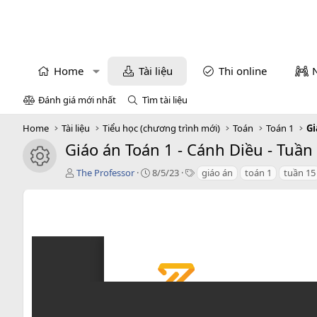
Home
Tài liệu
Thi online
Đánh giá mới nhất
Tìm tài liệu
Home
Tài liệu
Tiểu học (chương trình mới)
Toán
Toán 1
Gi
Giáo án Toán 1 - Cánh Diều - Tuần
icon tài liệu
T
C
T
The Professor
8/5/23
giáo án
toán 1
tuần 15
á
r
a
c
e
g
g
a
s
i
t
ả
i
o
n
d
a
t
e