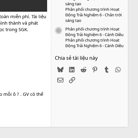
sáng tạo
Phân phối chương trình Hoạt
Động Trải Nghiệm 6 - Chân trời
oàn miễn phí. Tài liệu
sáng tạo
hình thành và phát
Phân phối chương trình Hoạt
học trong SGK.
icon tài liệu
Động Trải Nghiệm 6 - Cánh Diều
Phân phối chương trình Hoạt
Động Trải Nghiệm 6 - Cánh Diều
Chia sẻ tài liệu này
Bluesky
LinkedIn
Reddit
Pinterest
Tumblr
WhatsA
Email
Link
o mỗi ô ? . GV có thể