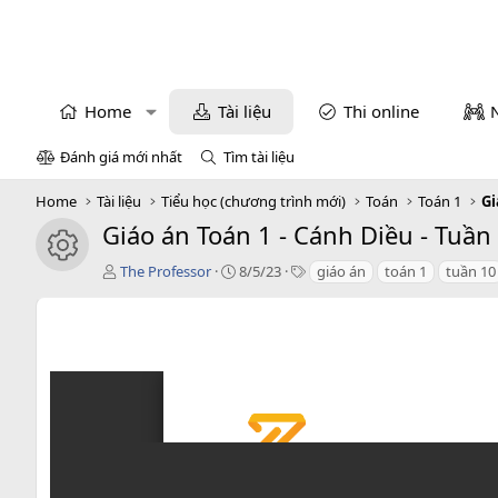
Home
Tài liệu
Thi online
Đánh giá mới nhất
Tìm tài liệu
Home
Tài liệu
Tiểu học (chương trình mới)
Toán
Toán 1
Gi
Giáo án Toán 1 - Cánh Diều - Tuần
icon tài liệu
T
C
T
The Professor
8/5/23
giáo án
toán 1
tuần 10
á
r
a
c
e
g
g
a
s
i
t
ả
i
o
n
d
a
t
e