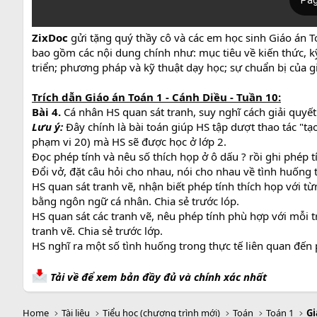
ZixDoc
gửi tặng quý thầy cô và các em học sinh Giáo án T
bao gồm các nội dung chính như: mục tiêu về kiến thức, kỹ
triển; phương pháp và kỹ thuật dạy học; sự chuẩn bị của gi
Trích dẫn Giáo án Toán 1 - Cánh Diều - Tuần 10:
Bài 4.
Cá nhân HS quan sát tranh, suy nghĩ cách giải quyế
Lưu ý:
Đây chính là bài toán giúp HS tập dượt thao tác "tạ
phạm vi 20) mà HS sẽ được học ở lớp 2.
Đọc phép tính và nêu số thích họp ở ô dấu ? rồi ghi phép t
Đổi vở, đặt câu hỏi cho nhau, nói cho nhau về tình huống 
HS quan sát tranh vẽ, nhận biết phép tính thích họp với từ
bằng ngôn ngữ cá nhân. Chia sẻ trước lóp.
HS quan sát các tranh vẽ, nêu phép tính phù hợp với mỗi 
tranh vẽ. Chia sẻ trước lớp.
HS nghĩ ra một số tình huống trong thực tế liên quan đến p
Tải về để xem bản đầy đủ và chính xác nhất
Home
Tài liệu
Tiểu học (chương trình mới)
Toán
Toán 1
Gi