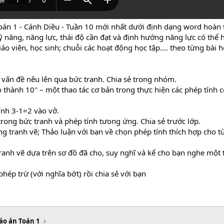
oán 1 - Cánh Diều - Tuần 10 mới nhất dưới định dạng word hoàn t
 năng, năng lực, thái độ cần đạt và định hướng năng lực có thể 
áo viên, học sinh; chuỗi các hoạt động học tập.... theo từng bài 
t vấn đề nêu lên qua bức tranh. Chia sẻ trong nhóm.
o thành 10" – một thao tác cơ bản trong thực hiện các phép tính c
ính 3-1=2 vào vở.
trong bức tranh và phép tính tưong ứng. Chia sẻ trước lớp.
ng tranh vẽ; Thảo luận với bạn về chọn phép tính thích hợp cho từn
tranh vẽ dựa trên sơ đồ đã cho, suy nghĩ và kể cho bạn nghe một
hép trừ (với nghĩa bớt) rồi chia sẻ với bạn
áo án Toán 1