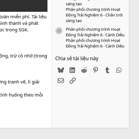
sáng tạo
Phân phối chương trình Hoạt
Động Trải Nghiệm 6 - Chân trời
oàn miễn phí. Tài liệu
sáng tạo
hình thành và phát
Phân phối chương trình Hoạt
học trong SGK.
icon tài liệu
Động Trải Nghiệm 6 - Cánh Diều
Phân phối chương trình Hoạt
Động Trải Nghiệm 6 - Cánh Diều
ộng, trừ có nhớ (trong
Chia sẻ tài liệu này
Bluesky
LinkedIn
Reddit
Pinterest
Tumblr
WhatsA
Email
Link
g tranh vẽ, lí giải
 tình huống theo mỗi