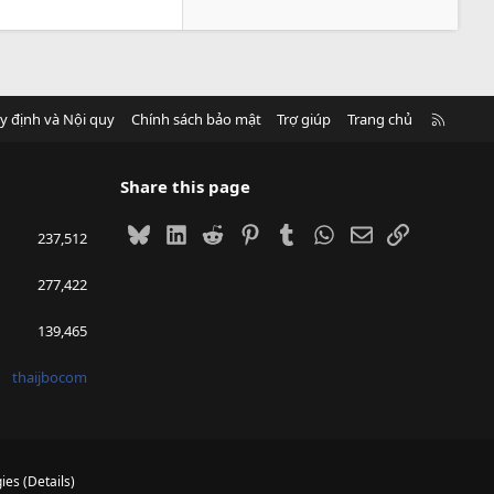
R
y định và Nội quy
Chính sách bảo mật
Trợ giúp
Trang chủ
S
S
Share this page
Bluesky
LinkedIn
Reddit
Pinterest
Tumblr
WhatsApp
Email
Link
237,512
277,422
139,465
thaijbocom
ies
(
Details
)