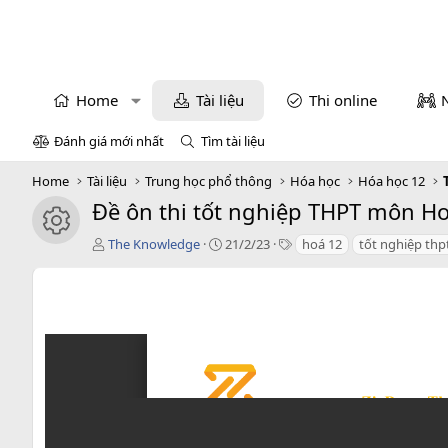
Home
Tài liệu
Thi online
Đánh giá mới nhất
Tìm tài liệu
Home
Tài liệu
Trung học phổ thông
Hóa học
Hóa học 12
Đề ôn thi tốt nghiệp THPT môn Hoá 
icon tài liệu
T
C
T
The Knowledge
21/2/23
hoá 12
tốt nghiệp thp
á
r
a
c
e
g
g
a
s
i
t
ả
i
o
n
d
a
t
e