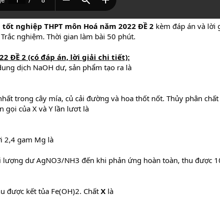
i tốt nghiệp THPT môn Hoá năm 2022 ĐỀ 2
kèm đáp án và lời gi
Trắc nghiệm. Thời gian làm bài 50 phút.
ĐỀ 2 (có đáp án, lời giải chi tiết):
dung dịch NaOH dư, sản phẩm tạo ra là
 nhất trong cây mía, củ cải đường và hoa thốt nốt. Thủy phân chất
gọi của X và Y lần lươt là
ới 2,4 gam Mg là
lượng dư AgNO3/NH3 đến khi phản ứng hoàn toàn, thu được 10,
thu được kết tủa Fe(OH)2. Chất
X
là