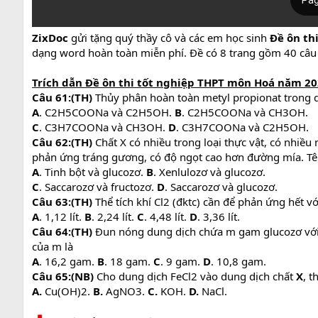
ZixDoc
gửi tặng quý thầy cô và các em học sinh
Đề ôn th
dạng word hoàn toàn miễn phí. Đề có 8 trang gồm 40 câu 
Trích dẫn Đề ôn thi tốt nghiệp THPT môn Hoá năm 2022 
Câu 61:(TH)
Thủy phân hoàn toàn metyl propionat trong 
A
. C2H5COONa và C2H5OH.
B
. C2H5COONa và CH3OH.
C
. C3H7COONa và CH3OH.
D
. C3H7COONa và C2H5OH.
Câu 62:(TH)
Chất X có nhiều trong loại thực vật, có nhiều
phản ứng tráng gương, có độ ngọt cao hơn đường mía. Tên 
A
. Tinh bột và glucozơ.
B
. Xenlulozơ và glucozơ.
C
. Saccarozơ và fructozơ.
D
. Saccarozơ và glucozơ.
Câu 63:(TH)
Thể tích khí Cl2 (đktc) cần để phản ứng hết v
A
. 1,12 lít.
B
. 2,24 lít.
C
. 4,48 lít.
D
. 3,36 lít.
Câu 64:(TH)
Đun nóng dung dịch chứa m gam glucozơ với 
của m là
A
. 16,2 gam.
B
. 18 gam.
C
. 9 gam.
D
. 10,8 gam.
Câu 65:(NB)
Cho dung dịch FeCl2 vào dung dịch chất
X
, 
A.
Cu(OH)2.
B.
AgNO3.
C.
KOH.
D.
NaCl.