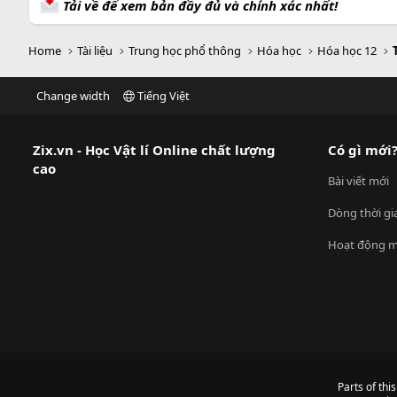
Tải về để xem bản đầy đủ và chính xác nhất!
Home
Tài liệu
Trung học phổ thông
Hóa học
Hóa học 12
Change width
Tiếng Việt
Zix.vn - Học Vật lí Online chất lượng
Có gì mới
cao
Bài viết mới
Dòng thời gi
Hoạt động m
Parts of thi