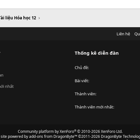
Tài liệu Hóa học 12
Liên hệ
Qu
?
Thống kê diễn đàn
Chủ đề
an
Bài viết
ới nhất
Thành viên
Thành viên mới nhất
®
Community platform by XenForo
© 2010-2026 XenForo Ltd.
s site powered by
add-ons from DragonByte™
©2011-2026
DragonByte Technolog