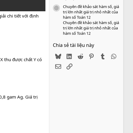
Chuyên đề khảo sát hàm số, giá
icon tài liệu
trị lớn nhất giá trị nhỏ nhất của
ải chi tiết với định
hàm số Toán 12
Chuyên đề khảo sát hàm số, giá
trị lớn nhất giá trị nhỏ nhất của
hàm số Toán 12
Chia sẻ tài liệu này
Bluesky
LinkedIn
Reddit
Pinterest
Tumblr
WhatsA
 X thu được chất Y có
Email
Link
8 gam Ag. Giá trị