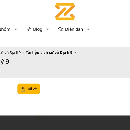
Nhóm
Blog
Diễn đàn
sử và Địa lí 9
Tài liệu Lịch sử và Địa lí 9
ý 9
Tải về