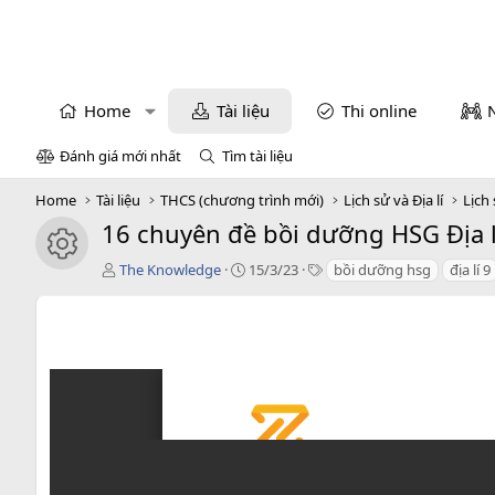
Home
Tài liệu
Thi online
Đánh giá mới nhất
Tìm tài liệu
Home
Tài liệu
THCS (chương trình mới)
Lịch sử và Địa lí
Lịch 
16 chuyên đề bồi dưỡng HSG Địa l
icon tài liệu
T
C
T
The Knowledge
15/3/23
bồi dưỡng hsg
địa lí 9
á
r
a
c
e
g
g
a
s
i
t
ả
i
o
n
d
a
t
e