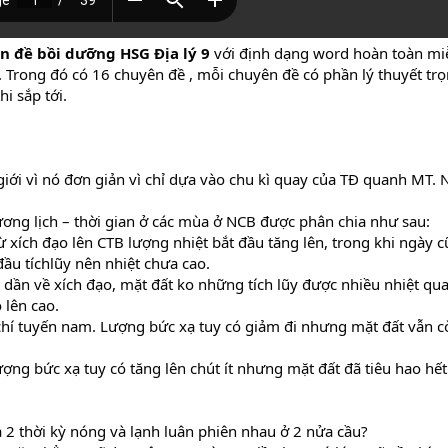
n đề bồi dưỡng HSG Địa lý 9
với định dạng word hoàn toàn miễn
. Trong đó có 16 chuyên đề , mỗi chuyên đề có phần lý thuyết trọ
i sắp tới.
giới vì nó đơn giản vì chỉ dựa vào chu kì quay của TĐ quanh MT.
ương lịch – thời gian ở các mùa ở NCB được phân chia như sau:
 xích đạo lên CTB lượng nhiệt bắt đầu tăng lên, trong khi ngày 
ầu tíchlũy nên nhiệt chưa cao.
n dần về xích đạo, mặt đất ko những tích lũy được nhiều nhiệt q
 lên cao.
chí tuyến nam. Lượng bức xạ tuy có giảm đi nhưng mặt đất vẫn cò
ng bức xạ tuy có tăng lên chút ít nhưng mặt đất đã tiêu hao hết
a 2 thời kỳ nóng và lạnh luân phiên nhau ở 2 nửa cầu?