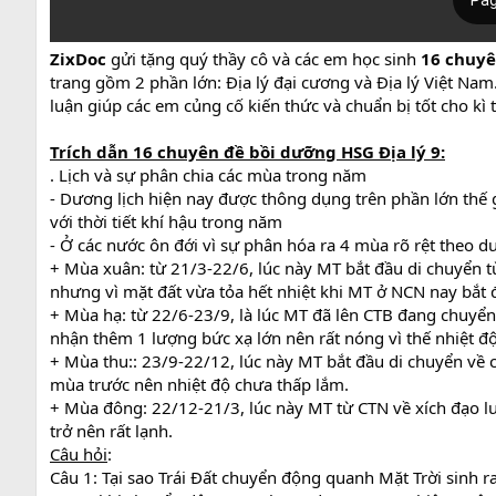
ZixDoc
gửi tặng quý thầy cô và các em học sinh
16 chuyê
trang gồm 2 phần lớn: Địa lý đại cương và Địa lý Việt Nam
luận giúp các em củng cố kiến thức và chuẩn bị tốt cho kì th
Trích dẫn
16 chuyên đề bồi dưỡng HSG Địa lý 9:
. Lịch và sự phân chia các mùa trong năm
- Dương lịch hiện nay được thông dụng trên phần lớn thế 
với thời tiết khí hậu trong năm
- Ở các nước ôn đới vì sự phân hóa ra 4 mùa rõ rệt theo d
+ Mùa xuân: từ 21/3-22/6, lúc này MT bắt đầu di chuyển từ
nhưng vì mặt đất vừa tỏa hết nhiệt khi MT ở NCN nay bắt đ
+ Mùa hạ: từ 22/6-23/9, là lúc MT đã lên CTB đang chuyể
nhận thêm 1 lượng bức xạ lớn nên rất nóng vì thế nhiệt độ
+ Mùa thu:: 23/9-22/12, lúc này MT bắt đầu di chuyển về 
mùa trước nên nhiệt độ chưa thấp lắm.
+ Mùa đông: 22/12-21/3, lúc này MT từ CTN về xích đạo lượ
trở nên rất lạnh.
Câu hỏi
:
Câu 1: Tại sao Trái Đất chuyển động quanh Mặt Trời sinh r