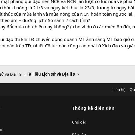
mặt phẳng quĩ đạo nên NCB và NCN lần lượt có lúc ngã về phía 
thời kì nóng là 21/3 và ngày kết thúc là 23/9, tương tự ngày bắt 
kết thúc của mùa lạnh và mùa nóng của NCN hoàn toàn ngược lại.
 theo âm – dương lịch? So sánh 2 cách tính?
thay đổi mùa như hiện nay không? ( cho ví dụ ở các miền ôn đới, 
quĩ đạo thì khi TĐ chuyển động quanh MT ánh sáng MT bao giờ c
ơi nào trên TĐ, nhiệt độ lúc nào cũng cao nhất ở Xích đạo và gi
sử và Địa lí 9
Tài liệu Lịch sử và Địa lí 9
Liên hệ
Qu
?
Thống kê diễn đàn
Chủ đề
an
Bài viết