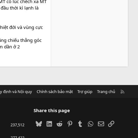
MT có lúc chếch xa MT
đầu thời kì lạnh là
nhiệt đới và vùng cực
ũng chiếu thẳng góc
ảm dần ở 2
R
y định và Nội quy
Chính sách bảo mật
Trợ giúp
Trang chủ
S
S
Share this page
Bluesky
LinkedIn
Reddit
Pinterest
Tumblr
WhatsApp
Email
Link
237,512
277,422