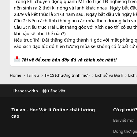
Trong khi chuyển động quanh MT do trục TĐ nghiêng trên 
nên sinh ra 2 thời kì nóng và lạnh khác nhau. Ngày bắt đầu 
23/9 và kết thúc là 21/3 năm sau. Ngày bắt đầu và ngày 
Câu 2: Nêu cách tính thời gian các mùa theo dương lịch và
Câu 3: Nếu trục Trái Đất thẳng góc với Xích đạo thì có sự 
khí hậu sẽ như thế nào?)
Nếu trục Trái Đất thẳng đứng thành 1 góc với mặt phẳng 
vào xích đạo lúc đó hiện tượng mùa sẽ không có ở bất cứ n
Tải về để xem bản đầy đủ và chính xác nhất!
Home
Tài liệu
THCS (chương trình mới)
Lịch sử và Địa lí
Lịch 
Change width
Tiếng Việt
Zix.vn - Học Vật lí Online chất lượng
Có gì mới
cao
Bài viết mới
Dòng thời gi