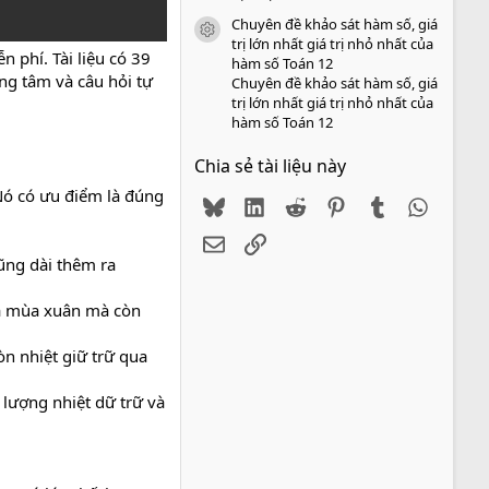
Chuyên đề khảo sát hàm số, giá
icon tài liệu
trị lớn nhất giá trị nhỏ nhất của
 phí. Tài liệu có 39
hàm số Toán 12
ng tâm và câu hỏi tự
Chuyên đề khảo sát hàm số, giá
trị lớn nhất giá trị nhỏ nhất của
hàm số Toán 12
Chia sẻ tài liệu này
 Nó có ưu điểm là đúng
Bluesky
LinkedIn
Reddit
Pinterest
Tumblr
WhatsA
Email
Link
cũng dài thêm ra
ua mùa xuân mà còn
n nhiệt giữ trữ qua
 lượng nhiệt dữ trữ và