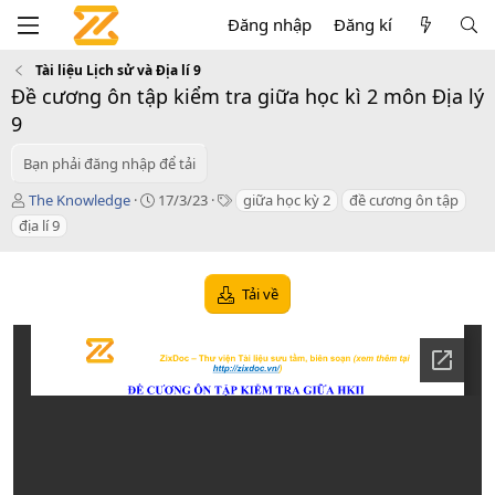
Đăng nhập
Đăng kí
Tài liệu Lịch sử và Địa lí 9
Đề cương ôn tập kiểm tra giữa học kì 2 môn Địa lý
9
Bạn phải đăng nhập để tải
T
C
T
The Knowledge
17/3/23
giữa học kỳ 2
đề cương ôn tập
á
r
a
địa lí 9
c
e
g
g
a
s
i
t
Tải về
ả
i
o
n
d
a
t
e