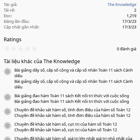
Tác giả
The Knowledge
Tải về
2
Đọc
1,219
Đăng lần đầu
17/3/23
Cập nhật gần nhất
17/3/23
Ratings
0
0 đánh giá
.
0
Tài liệu khác của The Knowledge
0
s
Bài giảng dãy số, cấp số cộng và cấp số nhân Toán 11 sách Cánh
a
icon tài liệu
o
diều
Bài giảng dãy số, cấp số cộng và cấp số nhân Toán 11 sách Cánh
diều
Bài giảng đạo hàm Toán 11 sách Kết nối tri thức với cuộc sống
icon tài liệu
Bài giảng đạo hàm Toán 11 sách Kết nối tri thức với cuộc sống
Chuyên đề khảo sát hàm số, tính đơn điệu của hàm số Toán 12
icon tài liệu
Chuyên đề khảo sát hàm số, tính đơn điệu của hàm số Toán 12
Chuyên đề khảo sát hàm số, cực trị của hàm số Toán 12
icon tài liệu
Chuyên đề khảo sát hàm số, cực trị của hàm số Toán 12
Chuyên đề khảo sát hàm số, giá trị lớn nhất giá trị nhỏ nhất của