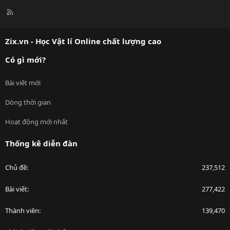
R
S
S
Zix.vn - Học Vật lí Online chất lượng cao
Có gì mới?
Bài viết mới
Dòng thời gian
Hoạt động mới nhất
Thống kê diễn đàn
Chủ đề
237,512
Bài viết
277,422
Thành viên
139,470