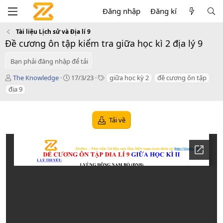
Đăng nhập
Đăng kí
Tài liệu Lịch sử và Địa lí 9
Đề cương ôn tập kiểm tra giữa học kì 2 địa lý 9
Bạn phải đăng nhập để tải
T
C
T
The Knowledge
17/3/23
giữa học kỳ 2
đề cương ôn tập
á
r
a
địa 9
c
e
g
g
a
s
i
t
Tải về
ả
i
o
n
d
a
t
e