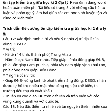
ôn tập kiểm tra giữa học kì 2 địa lý 9
với định dạng word
hoàn toàn miễn phí. Tài liệu có trang 8 với những câu hỏi tự
luận và phần gợi ý làm bài giúp các em học sinh luyện tập và
củng cố kiến thức.
Trích dẫn
Đề cương ôn tập kiểm tra giữa học kì 2 địa lý
9:
Câu 12: Xác định ranh giới và nêu ý nghĩa vị trí địa lí của
vùng ĐBSCL?
* Vị trí:
- Kể tên 14 tỉnh, thành phố( Trong Atlat)
- Nằm ở cực Nam đất nước. Tiếp giáp : Phía đông giáp ĐNB,
phía Bắc giáp Cam-pu-chia, phía tây nam giáp vịnh Thái Lan,
phía đông nam giáp Biển Đông.
* Ý nghĩa của vị trí:
- Giáp ĐNB- vùng kinh tế phát triển năng động, ĐBSCL nhận
được sự hỗ trợ nhiều mặt như công nghiệp chế biến, thị
trường tiêu thụ và xuất khẩu.
- Thuận lợi cho giao lưu trên đất liền và trên biển với các
vùng xung quanh và với quốc tế.
Câu 13: Nêu đặc điểm tự nhiên và tài nguyên thiên nhiên của