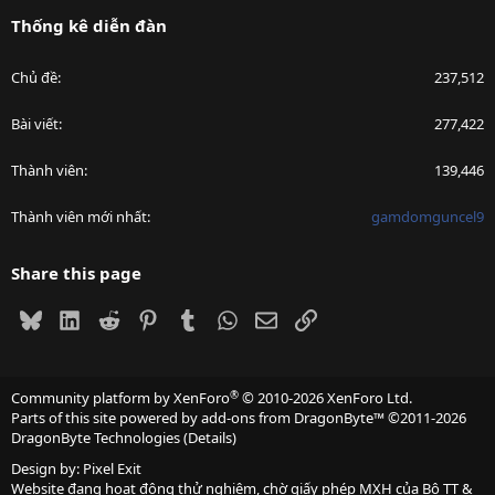
Thống kê diễn đàn
Chủ đề
237,512
Bài viết
277,422
Thành viên
139,446
Thành viên mới nhất
gamdomguncel9
Share this page
Bluesky
LinkedIn
Reddit
Pinterest
Tumblr
WhatsApp
Email
Link
®
Community platform by XenForo
© 2010-2026 XenForo Ltd.
Parts of this site powered by
add-ons from DragonByte™
©2011-2026
DragonByte Technologies
(
Details
)
Design by:
Pixel Exit
Website đang hoạt động thử nghiệm, chờ giấy phép MXH của Bộ TT &