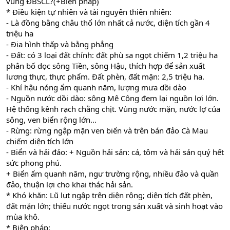
vùng ĐBSCL?(+Biện pháp)
* Điều kiện tự nhiên và tài nguyên thiên nhiên:
- Là đồng bằng châu thổ lớn nhất cả nước, diện tích gần 4
triệu ha
- Địa hình thấp và bằng phẳng
- Đất: có 3 loại đất chính: đất phù sa ngọt chiếm 1,2 triệu ha
phân bố dọc sông Tiền, sông Hậu, thích hợp để sản xuất
lương thực, thực phẩm. Đất phèn, đất mặn: 2,5 triệu ha.
- Khí hậu nóng ẩm quanh năm, lượng mưa dồi dào
- Nguồn nước dồi dào: sông Mê Công đem lại nguồn lợi lớn.
Hệ thống kênh rạch chằng chịt. Vùng nước mặn, nước lợ của
sông, ven biển rộng lớn...
- Rừng: rừng ngập mặn ven biển và trên bán đảo Cà Mau
chiếm diện tích lớn
- Biển và hải đảo: + Nguồn hải sản: cá, tôm và hải sản quý hết
sức phong phú.
+ Biển ấm quanh năm, ngư trường rộng, nhiều đảo và quần
đảo, thuận lợi cho khai thác hải sản.
* Khó khăn: Lũ lụt ngập trên diện rộng; diện tích đất phèn,
đất mặn lớn; thiếu nước ngọt trong sản xuất và sinh hoạt vào
mùa khô.
* Biện pháp: