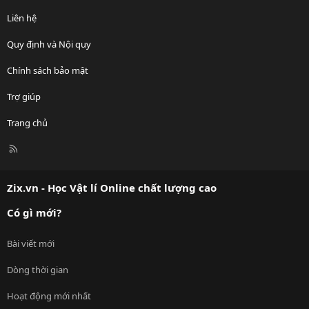
Liên hệ
Quy định và Nội quy
Chính sách bảo mật
Trợ giúp
Trang chủ
R
S
S
Zix.vn - Học Vật lí Online chất lượng cao
Có gì mới?
Bài viết mới
Dòng thời gian
Hoạt động mới nhất