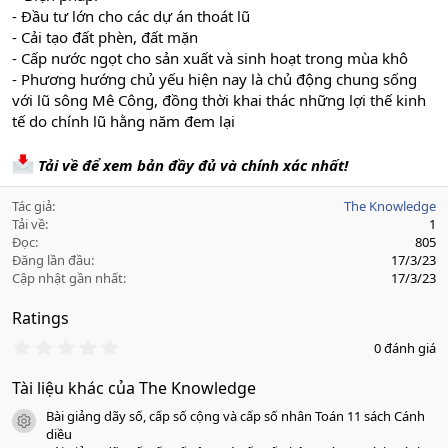
- Đầu tư lớn cho các dự án thoát lũ
- Cải tạo đất phèn, đất mặn
- Cấp nước ngọt cho sản xuất và sinh hoạt trong mùa khô
- Phương hướng chủ yếu hiện nay là chủ động chung sống
với lũ sông Mê Công, đồng thời khai thác những lợi thế kinh
tế do chính lũ hằng năm đem lại
Tải về để xem bản đầy đủ và chính xác nhất!
Tác giả
The Knowledge
Tải về
1
Đọc
805
Đăng lần đầu
17/3/23
Cập nhật gần nhất
17/3/23
Ratings
0
0 đánh giá
.
0
Tài liệu khác của The Knowledge
0
s
Bài giảng dãy số, cấp số cộng và cấp số nhân Toán 11 sách Cánh
a
icon tài liệu
o
diều