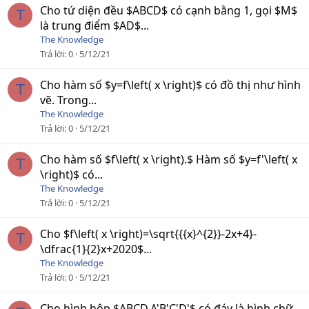
Cho tứ diện đều $ABCD$ có cạnh bằng 1, gọi $M$
T
là trung điểm $AD$...
The Knowledge
Trả lời
0
5/12/21
Cho hàm số $y=f\left( x \right)$ có đồ thị như hình
T
vẽ. Trong...
The Knowledge
Trả lời
0
5/12/21
Cho hàm số $f\left( x \right).$ Hàm số $y=f'\left( x
T
\right)$ có...
The Knowledge
Trả lời
0
5/12/21
Cho $f\left( x \right)=\sqrt{{{x}^{2}}-2x+4}-
T
\dfrac{1}{2}x+2020$...
The Knowledge
Trả lời
0
5/12/21
Cho hình hộp $ABCD.A'B'C'D'$ có đáy là hình chữ