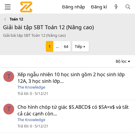
Đăng nhập
Đăng kí
Toán 12
Giải bài tập SBT Toán 12 (Nâng cao)
Giải bài tập SBT Toán 12 (Nâng cao)
1
…
64
Tiếp
Bộ lọc
Xếp ngẫu nhiên 10 học sinh gồm 2 học sinh lớp
T
12A, 3 học sinh lớp...
The Knowledge
Trả lời
0
5/12/21
Cho hình chóp tứ giác $S.ABCD$ có $SA=x$ và tất
T
cả các cạnh còn...
The Knowledge
Trả lời
0
5/12/21