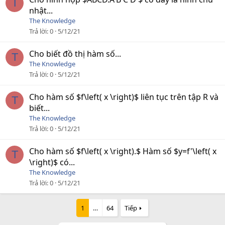
T
nhật...
The Knowledge
Trả lời
0
5/12/21
Cho biết đồ thị hàm số...
T
The Knowledge
Trả lời
0
5/12/21
Cho hàm số $f\left( x \right)$ liên tục trên tập R và
T
biết...
The Knowledge
Trả lời
0
5/12/21
Cho hàm số $f\left( x \right).$ Hàm số $y=f'\left( x
T
\right)$ có...
The Knowledge
Trả lời
0
5/12/21
1
…
64
Tiếp