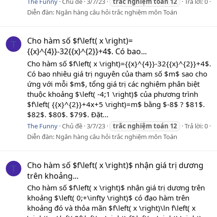
The Funny
Chủ đề
3/7/23
trắc
nghiệm
toán
12
Trả lời: 0
Diễn đàn:
Ngân hàng câu hỏi trắc nghiệm môn Toán
Cho hàm số $f\left( x \right)=
T
{{x}^{4}}-32{{x}^{2}}+4$. Có bao...
Cho hàm số $f\left( x \right)={{x}^{4}}-32{{x}^{2}}+4$.
Có bao nhiêu giá trị nguyên của tham số $m$ sao cho
ứng với mỗi $m$, tổng giá trị các nghiệm phân biệt
thuộc khoảng $\left( -4;1 \right)$ của phương trình
$f\left( {{x}^{2}}+4x+5 \right)=m$ bằng $-8$ ? $81$.
$82$. $80$. $79$. Đặt...
The Funny
Chủ đề
3/7/23
trắc
nghiệm
toán
12
Trả lời: 0
Diễn đàn:
Ngân hàng câu hỏi trắc nghiệm môn Toán
Cho hàm số $f\left( x \right)$ nhận giá trị dương
T
trên khoảng...
Cho hàm số $f\left( x \right)$ nhận giá trị dương trên
khoảng $\left( 0;+\infty \right)$ có đạo hàm trên
khoảng đó và thỏa mãn $f\left( x \right)\ln f\left( x