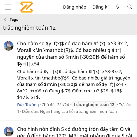
Đăng nhập
Đăng kí
Tags
trắc nghiệm toán 12
Cho hàm số $y=f(x)$ có đạo hàm $f'(x)=x^3-3x-2,
\forall x \in \mathbb{R}$. Có bao nhiêu giá trị
nguyên của tham số $m\in [-30;30]$ để hàm số
$y=f(|x^4
Cho hàm số $y=f(x)$ có đạo hàm $f'(x)=x^3-3x-2,
\forall x \in \mathbb{R}$. Có bao nhiêu giá trị nguyên
của tham số $m\in [-30;30]$ để hàm số $y=f(|x^4 -
8x^2|+m)$ có đúng $ 7$ điểm cực trị? $2$. $16$.
$17$. $1$.
Đức Trường
Chủ đề
3/1/24
trắc
nghiệm
toán
12
Trả lời:
1
Diễn đàn:
Ngân hàng câu hỏi trắc nghiệm môn Toán
Cho hình nón đỉnh S có đường tròn đáy tâm O và
góc ở đỉnh bằng 120°. Một mặt phẳng đi qua S cắt