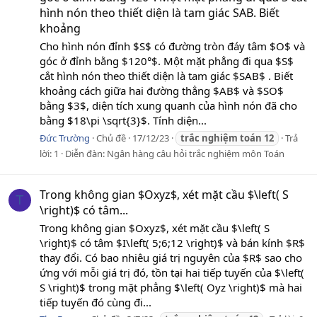
hình nón theo thiết diện là tam giác SAB. Biết
khoảng
Cho hình nón đỉnh $S$ có đường tròn đáy tâm $O$ và
góc ở đỉnh bằng $120°$. Một mặt phẳng đi qua $S$
cắt hình nón theo thiết diện là tam giác $SAB$ . Biết
khoảng cách giữa hai đường thẳng $AB$ và $SO$
bằng $3$, diện tích xung quanh của hình nón đã cho
bằng $18\pi \sqrt{3}$. Tính diện...
Đức Trường
Chủ đề
17/12/23
trắc
nghiệm
toán
12
Trả
lời: 1
Diễn đàn:
Ngân hàng câu hỏi trắc nghiệm môn Toán
Trong không gian $Oxyz$, xét mặt cầu $\left( S
T
\right)$ có tâm...
Trong không gian $Oxyz$, xét mặt cầu $\left( S
\right)$ có tâm $I\left( 5;6;12 \right)$ và bán kính $R$
thay đổi. Có bao nhiêu giá trị nguyên của $R$ sao cho
ứng với mỗi giá trị đó, tồn tại hai tiếp tuyến của $\left(
S \right)$ trong mặt phẳng $\left( Oyz \right)$ mà hai
tiếp tuyến đó cùng đi...