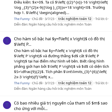
Điều kiện: $x>0$. Ta có $\left( {{2}^{x}}-16 \right)\left(
\log _{3}^{2}x-9{{\log }_{3}}x+18 \right)<0$. Trường
hợp 1. $\left\{ \begin{aligned}...
The Funny
Chủ đề
3/7/23
trắc
nghiệm
toán
12
Trả lời: 0
Diễn đàn:
Ngân hàng câu hỏi trắc nghiệm môn Toán
Cho hàm số bậc hai $y=f\left( x \right)$ có đồ thị
T
$\left( P...
Cho hàm số bậc hai $y=f\left( x \right)$ có đồ thị
$\left( P \right)$ và đường thẳng $d$ cắt $\left( P
\right)$ tại hai điểm như hình vẽ bên. Biết rằng hình
phẳng giới hạn bởi $\left( P \right)$ và $d$ có diện tích
$S=\dfrac{9}{2}$. Tích phân $\int\limits_{3}^{6}{\left(
2x-3 \right){f}'\left( x...
The Funny
Chủ đề
3/7/23
trắc
nghiệm
toán
12
Trả lời: 0
Diễn đàn:
Ngân hàng câu hỏi trắc nghiệm môn Toán
Có bao nhiêu giá trị nguyên của tham số $m$ sao
T
cho ứng với mỗi...