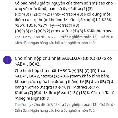
Có bao nhiêu giá trị nguyên của tham số $m$ sao cho
ứng với mỗi $m$, hàm số $y=-\dfrac{1}{3}
{{x}^{3}}+2{{x}^{2}}+mx-\dfrac{4}{3}$ có đúng một
điểm cực trị thuộc khoảng $\left( -1;8 \right)$ ? $26$.
$36$. $35$. $27$. $y=-\dfrac{1}{3}
{{x}^{3}}+2{{x}^{2}}+mx-\dfrac{4}{3}$ $\Rightarrow...
The Funny
Chủ đề
3/7/23
trắc
nghiệm
toán
12
Trả lời: 0
Diễn đàn:
Ngân hàng câu hỏi trắc nghiệm môn Toán
Cho hình hộp chữ nhật $ABCD.{A}'{B}'{C}'{D}'$ có
T
$AB=1, BC=2...
Cho hình hộp chữ nhật $ABCD.{A}'{B}'{C}'{D}'$ có
$AB=1, BC=2, \text{A{A}'=3}$ (tham khảo hình bên).
Khoảng cách giữa hai đường thẳng $A{B}'$ và $B{C}'$
bằng $\dfrac{3\sqrt{10}}{10}$. $\dfrac{6}{7}$.
$\dfrac{7}{6}$. $\dfrac{6\sqrt{13}}{13}$. Cách 1: Ta có
$\begin{aligned} &...
The Funny
Chủ đề
3/7/23
trắc
nghiệm
toán
12
Trả lời: 0
Diễn đàn:
Ngân hàng câu hỏi trắc nghiệm môn Toán