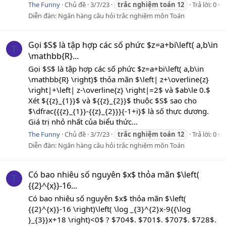
The Funny
Chủ đề
3/7/23
trắc
nghiệm
toán
12
Trả lời: 0
Diễn đàn:
Ngân hàng câu hỏi trắc nghiệm môn Toán
Gọi $S$ là tập hợp các số phức $z=a+bi\left( a,b\in
T
\mathbb{R}...
Gọi $S$ là tập hợp các số phức $z=a+bi\left( a,b\in
\mathbb{R} \right)$ thỏa mãn $\left| z+\overline{z}
\right|+\left| z-\overline{z} \right|=2$ và $ab\le 0.$
Xét ${{z}_{1}}$ và ${{z}_{2}}$ thuộc $S$ sao cho
$\dfrac{{{z}_{1}}-{{z}_{2}}}{-1+i}$ là số thực dương.
Giá trị nhỏ nhất của biểu thức...
The Funny
Chủ đề
3/7/23
trắc
nghiệm
toán
12
Trả lời: 0
Diễn đàn:
Ngân hàng câu hỏi trắc nghiệm môn Toán
Có bao nhiêu số nguyên $x$ thỏa mãn $\left(
T
{{2}^{x}}-16...
Có bao nhiêu số nguyên $x$ thỏa mãn $\left(
{{2}^{x}}-16 \right)\left( \log _{3}^{2}x-9{{\log
}_{3}}x+18 \right)<0$ ? $704$. $701$. $707$. $728$.