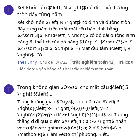
Xét khối nón $\left( N \right)$ có đỉnh và đường
T
tròn đáy cùng nằm...
Xét khối nón $\left( N \right)$ có đỉnh và đường tròn
đáy cùng nằm trên một mặt cầu bán kính bằng
$2\sqrt{3}$. Khi $\left( N \right)$ có độ dài đường sinh
bằng 6, thể tích của nó bằng $18\pi $. $9\sqrt{3}\pi $.
$27\sqrt{3}\pi $. $54\pi $. +) Mặt cầu tâm $\left( I, R
\right)$. Có...
The Funny
Chủ đề
3/7/23
trắc
nghiệm
toán
12
Trả lời: 0
Diễn đàn:
Ngân hàng câu hỏi trắc nghiệm môn Toán
Trong không gian $Oxyz$, cho mặt cầu $\left( S
T
\right):{{\left(...
Trong không gian $Oxyz$, cho mặt cầu $\left( S
\right):{{\left( x-1 \right)}^{2}}+{{\left( y+2
\right)}^{2}}+{{\left( z+1 \right)}^{2}}=4$ và đường
thẳng d đi qua điểm $A\left( 1 ; 0 ; -2 \right)$ nhận
vectơ $\overrightarrow{u}=(1; a; 2-a)$ (với $a\in
\mathbb{R}$ ) làm vectơ chỉ phương. Biết...