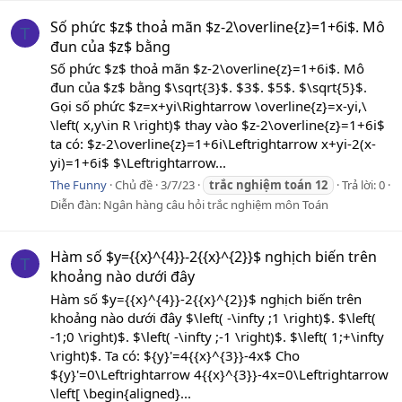
Số phức $z$ thoả mãn $z-2\overline{z}=1+6i$. Mô
T
đun của $z$ bằng
Số phức $z$ thoả mãn $z-2\overline{z}=1+6i$. Mô
đun của $z$ bằng $\sqrt{3}$. $3$. $5$. $\sqrt{5}$.
Gọi số phức $z=x+yi\Rightarrow \overline{z}=x-yi,\
\left( x,y\in R \right)$ thay vào $z-2\overline{z}=1+6i$
ta có: $z-2\overline{z}=1+6i\Leftrightarrow x+yi-2(x-
yi)=1+6i$ $\Leftrightarrow...
The Funny
Chủ đề
3/7/23
trắc
nghiệm
toán
12
Trả lời: 0
Diễn đàn:
Ngân hàng câu hỏi trắc nghiệm môn Toán
Hàm số $y={{x}^{4}}-2{{x}^{2}}$ nghịch biến trên
T
khoảng nào dưới đây
Hàm số $y={{x}^{4}}-2{{x}^{2}}$ nghịch biến trên
khoảng nào dưới đây $\left( -\infty ;1 \right)$. $\left(
-1;0 \right)$. $\left( -\infty ;-1 \right)$. $\left( 1;+\infty
\right)$. Ta có: ${y}'=4{{x}^{3}}-4x$ Cho
${y}'=0\Leftrightarrow 4{{x}^{3}}-4x=0\Leftrightarrow
\left[ \begin{aligned}...