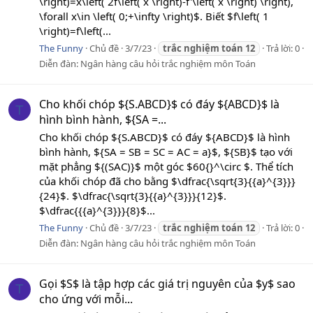
\right)=x\left( 2f\left( x \right)-f'\left( x \right) \right),
\forall x\in \left( 0;+\infty \right)$. Biết $f\left( 1
\right)=f\left(...
The Funny
Chủ đề
3/7/23
trắc
nghiệm
toán
12
Trả lời: 0
Diễn đàn:
Ngân hàng câu hỏi trắc nghiệm môn Toán
Cho khối chóp ${S.ABCD}$ có đáy ${ABCD}$ là
T
hình bình hành, ${SA =...
Cho khối chóp ${S.ABCD}$ có đáy ${ABCD}$ là hình
bình hành, ${SA = SB = SC = AC = a}$, ${SB}$ tạo với
mặt phẳng ${(SAC)}$ một góc $60{}^\circ $. Thể tích
của khối chóp đã cho bằng $\dfrac{\sqrt{3}{{a}^{3}}}
{24}$. $\dfrac{\sqrt{3}{{a}^{3}}}{12}$.
$\dfrac{{{a}^{3}}}{8}$...
The Funny
Chủ đề
3/7/23
trắc
nghiệm
toán
12
Trả lời: 0
Diễn đàn:
Ngân hàng câu hỏi trắc nghiệm môn Toán
Gọi $S$ là tập hợp các giá trị nguyên của $y$ sao
T
cho ứng với mỗi...