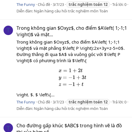
The Funny
Chủ đề
3/7/23
trắc
nghiệm
toán
12
Trả lời: 0
Diễn đàn:
Ngân hàng câu hỏi trắc nghiệm môn Toán
Trong không gian $Oxyz$, cho điểm $A\left( 1;-1;1
T
\right)$ và mặt...
Trong không gian $Oxyz$, cho điểm $A\left( 1;-1;1
\right)$ và mặt phẳng $\left( P \right):2x+3y+z-5=0$.
Đường thẳng đi qua $A$ và vuông góc với $\left( P
\right)$ có phương trình là $\left\{
x
=
1
+
2
t
y
=
−
1
+
3
t
z
=
−
1
+
t
\right. $. $ \left\{...
The Funny
Chủ đề
3/7/23
trắc
nghiệm
toán
12
Trả lời: 0
Diễn đàn:
Ngân hàng câu hỏi trắc nghiệm môn Toán
Cho đường gấp khúc $ABC$ trong hình vẽ là đồ
T