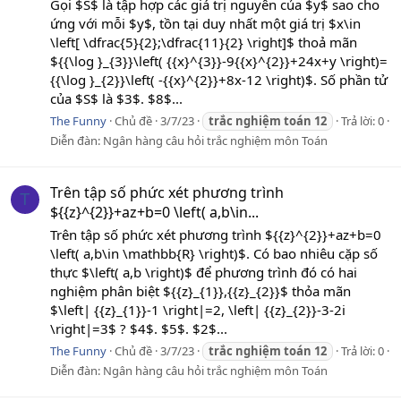
Gọi $S$ là tập hợp các giá trị nguyên của $y$ sao cho
ứng với mỗi $y$, tồn tại duy nhất một giá trị $x\in
\left[ \dfrac{5}{2};\dfrac{11}{2} \right]$ thoả mãn
${{\log }_{3}}\left( {{x}^{3}}-9{{x}^{2}}+24x+y \right)=
{{\log }_{2}}\left( -{{x}^{2}}+8x-12 \right)$. Số phần tử
của $S$ là $3$. $8$...
The Funny
Chủ đề
3/7/23
trắc
nghiệm
toán
12
Trả lời: 0
Diễn đàn:
Ngân hàng câu hỏi trắc nghiệm môn Toán
Trên tập số phức xét phương trình
T
${{z}^{2}}+az+b=0 \left( a,b\in...
Trên tập số phức xét phương trình ${{z}^{2}}+az+b=0
\left( a,b\in \mathbb{R} \right)$. Có bao nhiêu cặp số
thực $\left( a,b \right)$ để phương trình đó có hai
nghiệm phân biệt ${{z}_{1}},{{z}_{2}}$ thỏa mãn
$\left| {{z}_{1}}-1 \right|=2, \left| {{z}_{2}}-3-2i
\right|=3$ ? $4$. $5$. $2$...
The Funny
Chủ đề
3/7/23
trắc
nghiệm
toán
12
Trả lời: 0
Diễn đàn:
Ngân hàng câu hỏi trắc nghiệm môn Toán