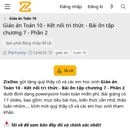
Đăng nhập
Đăng kí
Giáo án Toán 10
Giáo án Toán 10 - Kết nối tri thức - Bài ôn tập
chương 7 - Phần 2
Bạn phải đăng nhập để tải
T
C
T
The Funny
12/4/23
giáo án
toán 10
á
r
a
c
e
g
g
a
s
Tải về
i
t
ả
i
ZixDoc
gửi tặng quý thầy cô và các em học sinh
Giáo án
o
Toán 10 - Kết nối tri thức - Bài ôn tập chương 7 - Phần 2
n
dưới định dạng powerpoint hoàn toàn miễn phí. Bài giảng có
d
a
17 slides, bao gồm: mục tiêu bài học, kiến thức cần nhớ, thảo
t
luận nhóm.... kính mời quý thầy cô và các em học sinh tham
e
khảo.
Tải về để xem bản đầy đủ và chính xác nhất!