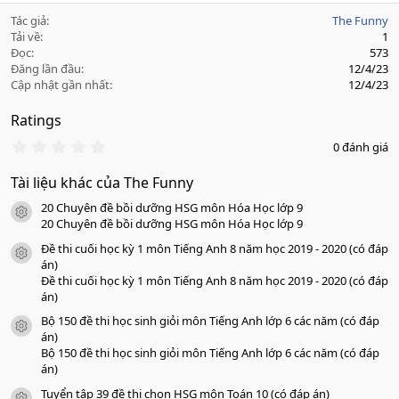
Tác giả
The Funny
Tải về
1
Đọc
573
Đăng lần đầu
12/4/23
Cập nhật gần nhất
12/4/23
Ratings
0
0 đánh giá
.
0
Tài liệu khác của The Funny
0
s
20 Chuyên đề bồi dưỡng HSG môn Hóa Học lớp 9
a
icon tài liệu
o
20 Chuyên đề bồi dưỡng HSG môn Hóa Học lớp 9
Đề thi cuối học kỳ 1 môn Tiếng Anh 8 năm học 2019 - 2020 (có đáp
icon tài liệu
án)
Đề thi cuối học kỳ 1 môn Tiếng Anh 8 năm học 2019 - 2020 (có đáp
án)
Bộ 150 đề thi học sinh giỏi môn Tiếng Anh lớp 6 các năm (có đáp
icon tài liệu
án)
Bộ 150 đề thi học sinh giỏi môn Tiếng Anh lớp 6 các năm (có đáp
án)
Tuyển tập 39 đề thi chọn HSG môn Toán 10 (có đáp án)