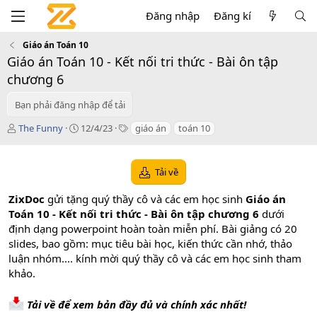
Đăng nhập
Đăng kí
Giáo án Toán 10
Giáo án Toán 10 - Kết nối tri thức - Bài ôn tập
chương 6
Bạn phải đăng nhập để tải
T
C
T
The Funny
12/4/23
giáo án
toán 10
á
r
a
c
e
g
g
a
s
Tải về
i
t
ả
i
ZixDoc
gửi tặng quý thầy cô và các em học sinh
Giáo án
o
Toán 10 - Kết nối tri thức - Bài ôn tập chương 6
dưới
n
định dạng powerpoint hoàn toàn miễn phí. Bài giảng có 20
d
a
slides, bao gồm: mục tiêu bài học, kiến thức cần nhớ, thảo
t
luận nhóm.... kính mời quý thầy cô và các em học sinh tham
e
khảo.
Tải về để xem bản đầy đủ và chính xác nhất!