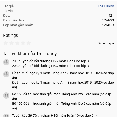
Tác giả
The Funny
Tải về
1
Đọc
421
Đăng lần đầu
12/4/23
Cập nhật gần nhất
12/4/23
Ratings
0
0 đánh giá
.
0
Tài liệu khác của The Funny
0
s
20 Chuyên đề bồi dưỡng HSG môn Hóa Học lớp 9
a
icon tài liệu
o
20 Chuyên đề bồi dưỡng HSG môn Hóa Học lớp 9
Đề thi cuối học kỳ 1 môn Tiếng Anh 8 năm học 2019 - 2020 (có đáp
icon tài liệu
án)
Đề thi cuối học kỳ 1 môn Tiếng Anh 8 năm học 2019 - 2020 (có đáp
án)
Bộ 150 đề thi học sinh giỏi môn Tiếng Anh lớp 6 các năm (có đáp
icon tài liệu
án)
Bộ 150 đề thi học sinh giỏi môn Tiếng Anh lớp 6 các năm (có đáp
án)
Tuyển tập 39 đề thi chọn HSG môn Toán 10 (có đáp án)