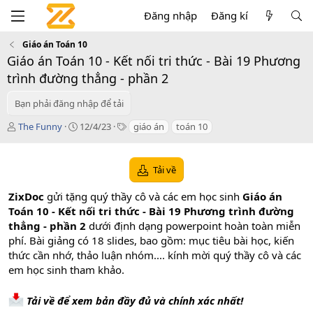
Đăng nhập
Đăng kí
Giáo án Toán 10
Giáo án Toán 10 - Kết nối tri thức - Bài 19 Phương
trình đường thẳng - phần 2
Bạn phải đăng nhập để tải
T
C
T
The Funny
12/4/23
giáo án
toán 10
á
r
a
c
e
g
g
a
s
Tải về
i
t
ả
i
ZixDoc
gửi tặng quý thầy cô và các em học sinh
Giáo án
o
Toán 10 - Kết nối tri thức - Bài 19 Phương trình đường
n
thẳng - phần 2
dưới định dạng powerpoint hoàn toàn miễn
d
a
phí. Bài giảng có 18 slides, bao gồm: mục tiêu bài học, kiến
t
thức cần nhớ, thảo luận nhóm.... kính mời quý thầy cô và các
e
em học sinh tham khảo.
Tải về để xem bản đầy đủ và chính xác nhất!