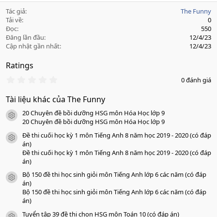
Tác giả
The Funny
Tải về
0
Đọc
550
Đăng lần đầu
12/4/23
Cập nhật gần nhất
12/4/23
Ratings
0
0 đánh giá
.
0
Tài liệu khác của The Funny
0
s
20 Chuyên đề bồi dưỡng HSG môn Hóa Học lớp 9
a
icon tài liệu
o
20 Chuyên đề bồi dưỡng HSG môn Hóa Học lớp 9
Đề thi cuối học kỳ 1 môn Tiếng Anh 8 năm học 2019 - 2020 (có đáp
icon tài liệu
án)
Đề thi cuối học kỳ 1 môn Tiếng Anh 8 năm học 2019 - 2020 (có đáp
án)
Bộ 150 đề thi học sinh giỏi môn Tiếng Anh lớp 6 các năm (có đáp
icon tài liệu
án)
Bộ 150 đề thi học sinh giỏi môn Tiếng Anh lớp 6 các năm (có đáp
án)
Tuyển tập 39 đề thi chọn HSG môn Toán 10 (có đáp án)