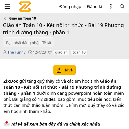
Đăng nhập
Đăng kí
Giáo án Toán 10
Giáo án Toán 10 - Kết nối tri thức - Bài 19 Phương
trình đường thẳng - phần 1
Bạn phải đăng nhập để tải
T
C
T
The Funny
12/4/23
giáo án
toán 10
á
r
a
c
e
g
g
a
s
Tải về
i
t
ả
i
ZixDoc
gửi tặng quý thầy cô và các em học sinh
Giáo án
o
Toán 10 - Kết nối tri thức - Bài 19 Phương trình đường
n
thẳng - phần 1
dưới định dạng powerpoint hoàn toàn miễn
d
a
phí. Bài giảng có 18 slides, bao gồm: mục tiêu bài học, kiến
t
thức cần nhớ, thảo luận nhóm.... kính mời quý thầy cô và các
e
em học sinh tham khảo.
Tải về để xem bản đầy đủ và chính xác nhất!