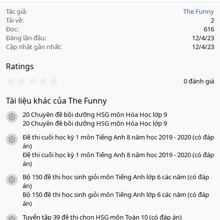
Tác giả
The Funny
Tải về
2
Đọc
616
Đăng lần đầu
12/4/23
Cập nhật gần nhất
12/4/23
Ratings
0
0 đánh giá
.
0
Tài liệu khác của The Funny
0
s
20 Chuyên đề bồi dưỡng HSG môn Hóa Học lớp 9
a
icon tài liệu
o
20 Chuyên đề bồi dưỡng HSG môn Hóa Học lớp 9
Đề thi cuối học kỳ 1 môn Tiếng Anh 8 năm học 2019 - 2020 (có đáp
icon tài liệu
án)
Đề thi cuối học kỳ 1 môn Tiếng Anh 8 năm học 2019 - 2020 (có đáp
án)
Bộ 150 đề thi học sinh giỏi môn Tiếng Anh lớp 6 các năm (có đáp
icon tài liệu
án)
Bộ 150 đề thi học sinh giỏi môn Tiếng Anh lớp 6 các năm (có đáp
án)
Tuyển tập 39 đề thi chọn HSG môn Toán 10 (có đáp án)