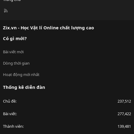
R
S
S
Zix.vn - Học Vật lí Online chất lượng cao
Có gì mới?
Bài viết mới
Dòng thời gian
Hoạt động mới nhất
Thống kê diễn đàn
Chủ đề
237,512
Bài viết
277,422
Thành viên
139,481