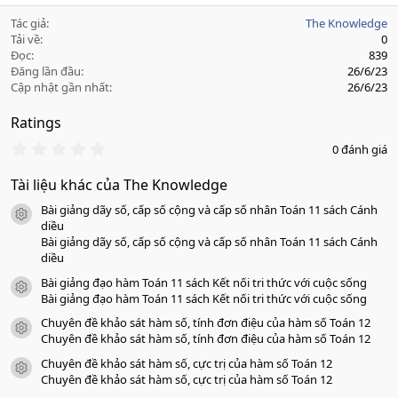
Tác giả
The Knowledge
Tải về
0
Đọc
839
Đăng lần đầu
26/6/23
Cập nhật gần nhất
26/6/23
Ratings
0
0 đánh giá
.
0
Tài liệu khác của The Knowledge
0
s
Bài giảng dãy số, cấp số cộng và cấp số nhân Toán 11 sách Cánh
a
icon tài liệu
o
diều
Bài giảng dãy số, cấp số cộng và cấp số nhân Toán 11 sách Cánh
diều
Bài giảng đạo hàm Toán 11 sách Kết nối tri thức với cuộc sống
icon tài liệu
Bài giảng đạo hàm Toán 11 sách Kết nối tri thức với cuộc sống
Chuyên đề khảo sát hàm số, tính đơn điệu của hàm số Toán 12
icon tài liệu
Chuyên đề khảo sát hàm số, tính đơn điệu của hàm số Toán 12
Chuyên đề khảo sát hàm số, cực trị của hàm số Toán 12
icon tài liệu
Chuyên đề khảo sát hàm số, cực trị của hàm số Toán 12