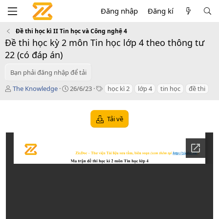
Đăng nhập
Đăng kí
Đề thi học kì II Tin học và Công nghệ 4
Đề thi học kỳ 2 môn Tin học lớp 4 theo thông tư
22 (có đáp án)
Bạn phải đăng nhập để tải
T
C
T
The Knowledge
26/6/23
học kì 2
lớp 4
tin học
đề thi
á
r
a
c
e
g
g
a
s
Tải về
i
t
ả
i
o
n
d
a
t
e