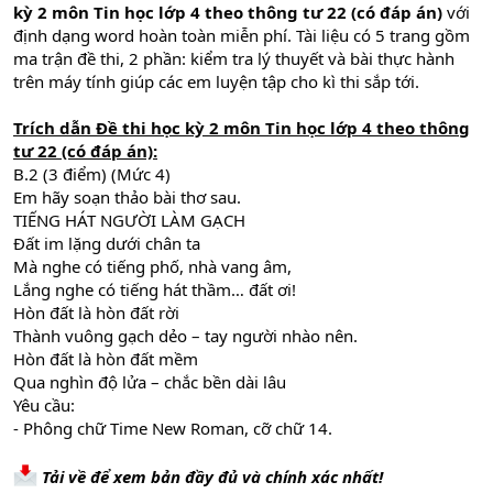
kỳ 2 môn Tin học lớp 4 theo thông tư 22 (có đáp án)
với
định dạng word hoàn toàn miễn phí. Tài liệu có 5 trang gồm
ma trận đề thi, 2 phần: kiểm tra lý thuyết và bài thực hành
trên máy tính giúp các em luyện tập cho kì thi sắp tới.
Trích dẫn
Đề thi học kỳ 2 môn Tin học lớp 4 theo thông
tư 22 (có đáp án)
:
B.2 (3 điểm) (Mức 4)
Em hãy soạn thảo bài thơ sau.
TIẾNG HÁT NGƯỜI LÀM GẠCH
Đất im lặng dưới chân ta
Mà nghe có tiếng phố, nhà vang âm,
Lắng nghe có tiếng hát thầm… đất ơi!
Hòn đất là hòn đất rời
Thành vuông gạch dẻo – tay người nhào nên.
Hòn đất là hòn đất mềm
Qua nghìn độ lửa – chắc bền dài lâu
Yêu cầu:
- Phông chữ Time New Roman, cỡ chữ 14.
Tải về để xem bản đầy đủ và chính xác nhất!