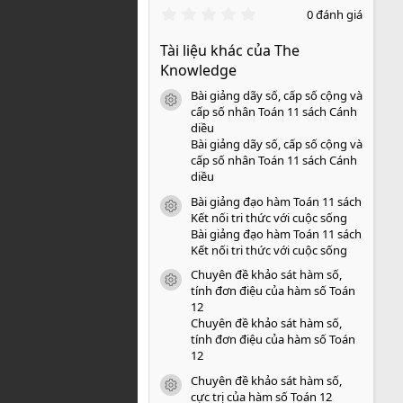
0
0 đánh giá
.
0
Tài liệu khác của The
0
s
Knowledge
a
o
Bài giảng dãy số, cấp số cộng và
icon tài liệu
cấp số nhân Toán 11 sách Cánh
diều
Bài giảng dãy số, cấp số cộng và
cấp số nhân Toán 11 sách Cánh
diều
Bài giảng đạo hàm Toán 11 sách
icon tài liệu
Kết nối tri thức với cuộc sống
Bài giảng đạo hàm Toán 11 sách
Kết nối tri thức với cuộc sống
Chuyên đề khảo sát hàm số,
icon tài liệu
tính đơn điệu của hàm số Toán
12
Chuyên đề khảo sát hàm số,
tính đơn điệu của hàm số Toán
12
Chuyên đề khảo sát hàm số,
icon tài liệu
cực trị của hàm số Toán 12