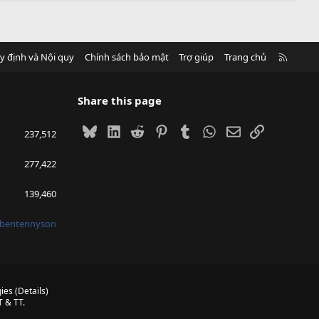
R
y định và Nội quy
Chính sách bảo mật
Trợ giúp
Trang chủ
S
S
Share this page
Bluesky
LinkedIn
Reddit
Pinterest
Tumblr
WhatsApp
Email
Link
237,512
277,422
139,460
bentennyson
ies
(
Details
)
 & TT.