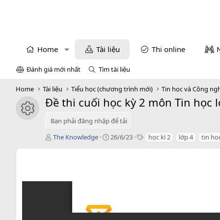
Home
Tài liệu
Thi online
Đánh giá mới nhất
Tìm tài liệu
Home
Tài liệu
Tiểu học (chương trình mới)
Tin học và Công ng
Đề thi cuối học kỳ 2 môn Tin học 
icon tài liệu
Bạn phải đăng nhập để tải
T
C
T
The Knowledge
26/6/23
học kì 2
lớp 4
tin họ
á
r
a
c
e
g
g
a
s
i
t
ả
i
o
n
d
a