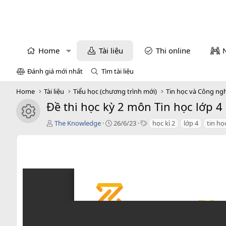
Home
Tài liệu
Thi online
Đánh giá mới nhất
Tìm tài liệu
Home
Tài liệu
Tiểu học (chương trình mới)
Tin học và Công ng
Đề thi học kỳ 2 môn Tin học lớp 4
icon tài liệu
T
C
T
The Knowledge
26/6/23
học kì 2
lớp 4
tin họ
á
r
a
c
e
g
g
a
s
i
t
ả
i
o
n
d
a
t
e