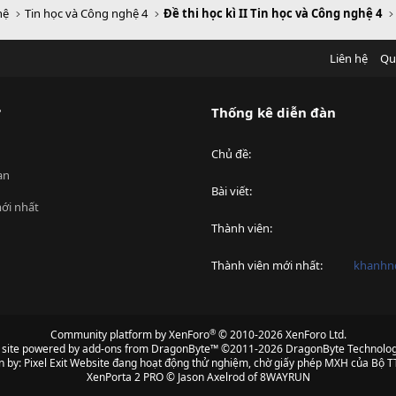
hệ
Tin học và Công nghệ 4
Đề thi học kì II Tin học và Công nghệ 4
Liên hệ
Qu
?
Thống kê diễn đàn
Chủ đề
an
Bài viết
ới nhất
Thành viên
Thành viên mới nhất
khanhnd
®
Community platform by XenForo
© 2010-2026 XenForo Ltd.
s site powered by
add-ons from DragonByte™
©2011-2026
DragonByte Technolog
n by:
Pixel Exit
Website đang hoạt động thử nghiệm, chờ giấy phép MXH của Bộ TT
XenPorta 2 PRO
© Jason Axelrod of
8WAYRUN