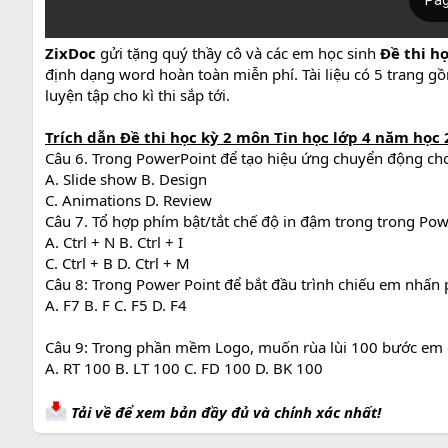
ZixDoc
gửi tặng quý thầy cô và các em học sinh
Đề thi h
định dạng word hoàn toàn miễn phí. Tài liệu có 5 trang gồ
luyện tập cho kì thi sắp tới.
Trích dẫn
Đề thi học kỳ 2 môn Tin học lớp 4 năm học 
Câu 6. Trong PowerPoint để tạo hiệu ứng chuyển động ch
A. Slide show B. Design
C. Animations D. Review
Câu 7. Tổ hợp phím bật/tắt chế độ in đậm trong trong Po
A. Ctrl + N B. Ctrl + I
C. Ctrl + B D. Ctrl + M
Câu 8: Trong Power Point để bắt đầu trình chiếu em nhấn
A. F7 B. F C. F5 D. F4
Câu 9: Trong phần mềm Logo, muốn rùa lùi 100 bước em 
A. RT 100 B. LT 100 C. FD 100 D. BK 100
Tải về để xem bản đầy đủ và chính xác nhất!