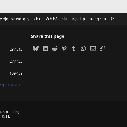
R
y định và Nội quy
Chính sách bảo mật
Trợ giúp
Trang chủ
S
S
Share this page
Bluesky
LinkedIn
Reddit
Pinterest
Tumblr
WhatsApp
Email
Link
237,512
277,422
139,459
g.10.02.2015
ies
(
Details
)
 & TT.