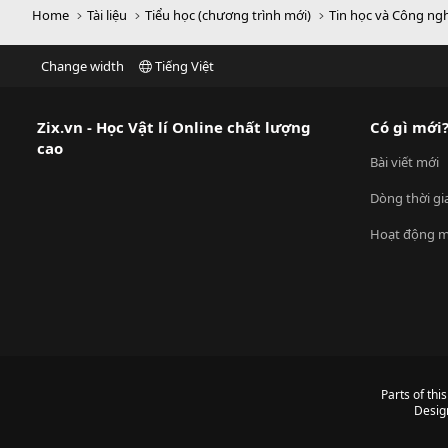
Home
Tài liệu
Tiểu học (chương trình mới)
Tin học và Công ng
Change width
Tiếng Việt
Zix.vn - Học Vật lí Online chất lượng
Có gì mới
cao
Bài viết mới
Dòng thời gi
Hoạt động m
Parts of thi
Desig