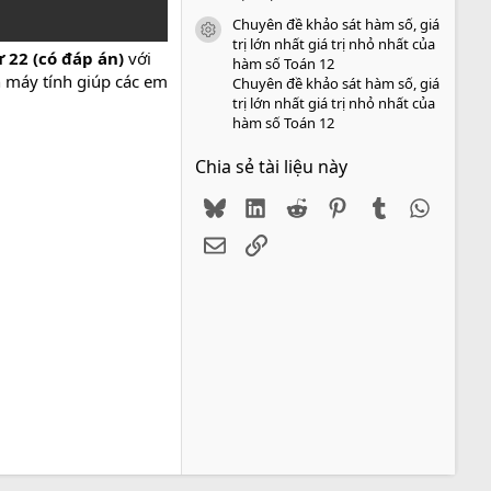
Chuyên đề khảo sát hàm số, giá
icon tài liệu
trị lớn nhất giá trị nhỏ nhất của
ư 22 (có đáp án)
với
hàm số Toán 12
n máy tính giúp các em
Chuyên đề khảo sát hàm số, giá
trị lớn nhất giá trị nhỏ nhất của
hàm số Toán 12
Chia sẻ tài liệu này
Bluesky
LinkedIn
Reddit
Pinterest
Tumblr
WhatsA
Email
Link