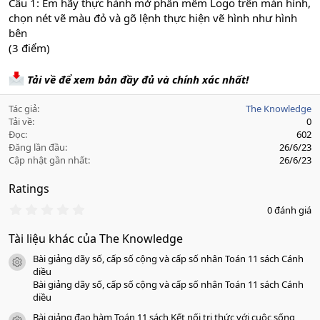
Câu 1: Em hãy thực hành mở phần mềm Logo trên màn hình,
chọn nét vẽ màu đỏ và gõ lệnh thực hiện vẽ hình như hình
bên
(3 điểm)
Tải về để xem bản đầy đủ và chính xác nhất!
Tác giả
The Knowledge
Tải về
0
Đọc
602
Đăng lần đầu
26/6/23
Cập nhật gần nhất
26/6/23
Ratings
0
0 đánh giá
.
0
Tài liệu khác của The Knowledge
0
s
Bài giảng dãy số, cấp số cộng và cấp số nhân Toán 11 sách Cánh
a
icon tài liệu
o
diều
Bài giảng dãy số, cấp số cộng và cấp số nhân Toán 11 sách Cánh
diều
Bài giảng đạo hàm Toán 11 sách Kết nối tri thức với cuộc sống