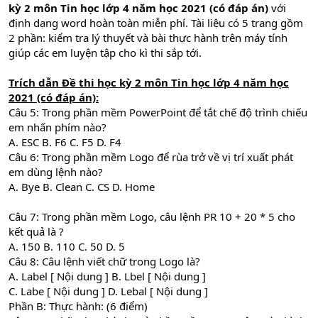
kỳ 2 môn Tin học lớp 4 năm học 2021 (có đáp án)
với
định dạng word hoàn toàn miễn phí. Tài liệu có 5 trang gồm
2 phần: kiểm tra lý thuyết và bài thực hành trên máy tính
giúp các em luyện tập cho kì thi sắp tới.
Trích dẫn
Đề thi học kỳ 2 môn Tin học lớp 4 năm học
2021 (có đáp án)
:
Câu 5: Trong phần mềm PowerPoint để tắt chế độ trình chiếu
em nhấn phím nào?
A. ESC B. F6 C. F5 D. F4
Câu 6: Trong phần mềm Logo để rùa trở về vị trí xuất phát
em dùng lệnh nào?
A. Bye B. Clean C. CS D. Home
Câu 7: Trong phần mềm Logo, câu lệnh PR 10 + 20 * 5 cho
kết quả là ?
A. 150 B. 110 C. 50 D. 5
Câu 8: Câu lệnh viết chữ trong Logo là?
A. Label [ Nội dung ] B. Lbel [ Nội dung ]
C. Labe [ Nội dung ] D. Lebal [ Nội dung ]
Phần B: Thực hành: (6 điểm)