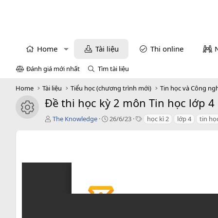
Home
Tài liệu
Thi online
Đánh giá mới nhất
Tìm tài liệu
Home
Tài liệu
Tiểu học (chương trình mới)
Tin học và Công ng
Đề thi học kỳ 2 môn Tin học lớp 4 
icon tài liệu
T
C
T
The Knowledge
26/6/23
học kì 2
lớp 4
tin họ
á
r
a
c
e
g
g
a
s
i
t
ả
i
o
n
d
a
t
e