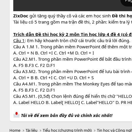
ZixDoc
gửi tặng quý thầy cô và các em học sinh
Đề thi h
Tài liệu có 5 trang gồm ma trận đề thi, 2 phần: kiểm tra lý
Trích dẫn
Đề thi học kỳ 2 môn Tin học lớp 4 đề 4 (có 
Câu 1
: Em hãy khoanh tròn chữ cái trước câu trả lời đúng.
Câu A 1.M 1. Trong phần mềm PowerPoint để thêm một tra
A. Ctrl + N B. Ctrl +I C. Ctrl +M D. Ctrl + I
Câu A2.M1. Trong phần mềm PowerPoint để bắt đầu trình 
A. F5 B.F3 C. F2 D.F1
Câu A3.M2. Trong phần mềm PowerPoint để lưu bài trình c
A. Ctrl + B B. Ctrl +I C. Ctrl +U D. Ctrl + S
Câu A4.M1. Trong phần mềm The Monkey Eyes để tạo màn 
A. F5 B.F3 C. F2 D.F1
Câu A5.M1. (0,5đ) Chọn lệnh đúng để hiển thị chữ "HELLO"
A. Label HELLO B. Label[ HELLO] C. Label"HELLO" D. PR 
Tải về để xem bản đầy đủ và chính xác nhất!
Home
Tài liệu
Tiểu học (chương trình mới)
Tin học và Công ng