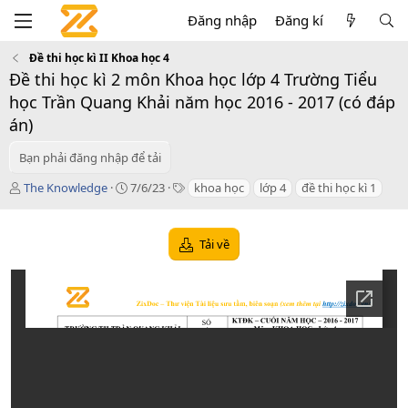
Đăng nhập
Đăng kí
Đề thi học kì II Khoa học 4
Đề thi học kì 2 môn Khoa học lớp 4 Trường Tiểu
học Trần Quang Khải năm học 2016 - 2017 (có đáp
án)
Bạn phải đăng nhập để tải
T
C
T
The Knowledge
7/6/23
khoa học
lớp 4
đề thi học kì 1
á
r
a
c
e
g
g
a
s
Tải về
i
t
ả
i
o
n
d
a
t
e