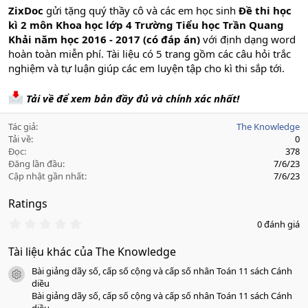
ZixDoc
gửi tặng quý thầy cô và các em học sinh
Đề thi học
kì 2 môn Khoa học lớp 4 Trường Tiểu học Trần Quang
Khải năm học 2016 - 2017 (có đáp án)
với định dạng word
hoàn toàn miễn phí. Tài liệu có 5 trang gồm các câu hỏi trắc
nghiệm và tự luận giúp các em luyện tập cho kì thi sắp tới.
Tải về để xem bản đầy đủ và chính xác nhất!
Tác giả
The Knowledge
Tải về
0
Đọc
378
Đăng lần đầu
7/6/23
Cập nhật gần nhất
7/6/23
Ratings
0
0 đánh giá
.
0
Tài liệu khác của The Knowledge
0
s
Bài giảng dãy số, cấp số cộng và cấp số nhân Toán 11 sách Cánh
a
icon tài liệu
o
diều
Bài giảng dãy số, cấp số cộng và cấp số nhân Toán 11 sách Cánh
diều