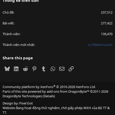
Thống kê diễn đàn
Chủ đề
237,512
Bài viết
277,422
Thành viên
139,470
Thành viên mới nhất
nc789winrucom
Share this page
Bluesky
LinkedIn
Reddit
Pinterest
Tumblr
WhatsApp
Email
Link
®
Community platform by XenForo
© 2010-2026 XenForo Ltd.
Parts of this site powered by
add-ons from DragonByte™
©2011-2026
DragonByte Technologies
(
Details
)
Design by:
Pixel Exit
Website đang hoạt động thử nghiệm, chờ giấy phép MXH của Bộ TT &
TT.