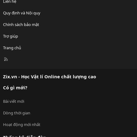
Liên hệ
Quy định và Nội quy
Chính sách bảo mật
Trợ giúp
Trang chủ
R
S
S
Zix.vn - Học Vật lí Online chất lượng cao
Có gì mới?
Bài viết mới
Dòng thời gian
Hoạt động mới nhất