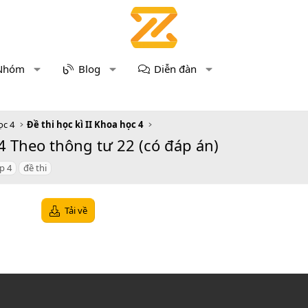
Nhóm
Blog
Diễn đàn
ọc 4
Đề thi học kì II Khoa học 4
4 Theo thông tư 22 (có đáp án)
p 4
đề thi
Tải về