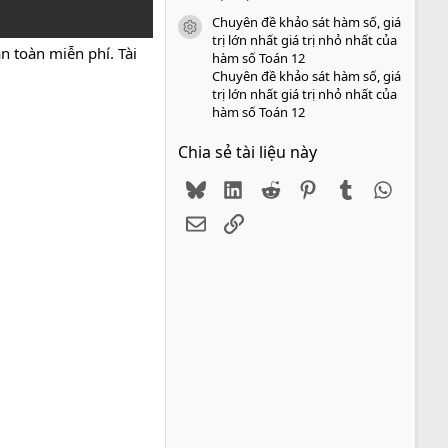
Chuyên đề khảo sát hàm số, giá
icon tài liệu
trị lớn nhất giá trị nhỏ nhất của
n toàn miễn phí. Tài
hàm số Toán 12
Chuyên đề khảo sát hàm số, giá
trị lớn nhất giá trị nhỏ nhất của
hàm số Toán 12
Chia sẻ tài liệu này
Bluesky
LinkedIn
Reddit
Pinterest
Tumblr
WhatsA
Email
Link