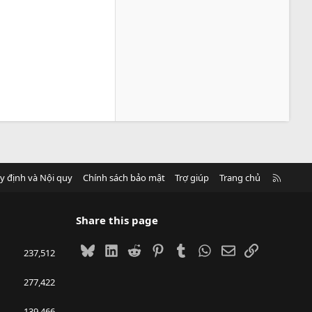
R
y định và Nội quy
Chính sách bảo mật
Trợ giúp
Trang chủ
S
S
Share this page
Bluesky
LinkedIn
Reddit
Pinterest
Tumblr
WhatsApp
Email
Link
237,512
277,422
139,466