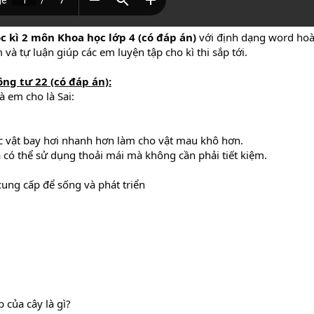
ọc kì 2 môn Khoa học lớp 4 (có đáp án)
với định dạng word hoà
 và tự luận giúp các em luyện tập cho kì thi sắp tới.
ông tư 22
(có đáp án):
 em cho là Sai:
ác vật bay hơi nhanh hơn làm cho vật mau khô hơn.
 có thể sử dụng thoải mái mà không cần phải tiết kiệm.
ung cấp để sống và phát triển
 của cây là gì?