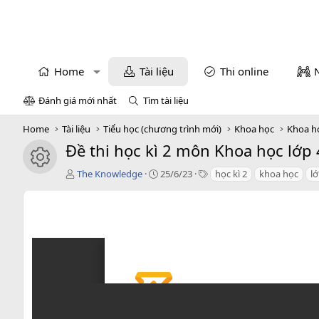
Home
Tài liệu
Thi online
Đánh giá mới nhất
Tìm tài liệu
Home
Tài liệu
Tiểu học (chương trình mới)
Khoa học
Khoa h
Đề thi học kì 2 môn Khoa học lớp 
icon tài liệu
T
C
T
The Knowledge
25/6/23
học kì 2
khoa học
lớ
á
r
a
c
e
g
g
a
s
i
t
ả
i
o
n
d
a
t
e