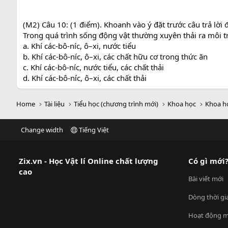
(M2) Câu 10: (1 điểm). Khoanh vào ý đặt trước câu trả lời
Trong quá trình sống động vật thường xuyên thải ra môi 
a. Khí các-bô-níc, ô–xi, nước tiểu
b. Khí các-bô-níc, ô–xi, các chất hữu cơ trong thức ăn
c. Khí các-bô-níc, nước tiểu, các chất thải
d. Khí các-bô-níc, ô–xi, các chất thải
Home
Tài liệu
Tiểu học (chương trình mới)
Khoa học
Khoa h
Change width
Tiếng Việt
Zix.vn - Học Vật lí Online chất lượng
Có gì mới
cao
Bài viết mới
Dòng thời gi
Hoạt động m