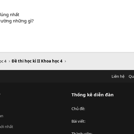
 đúng nhất
trường những gì?
ọc 4
Đề thi học kì II Khoa học 4
Liên hệ
Qu
?
Thống kê diễn đàn
Chủ đề
an
Bài viết
ới nhất
Thành viên