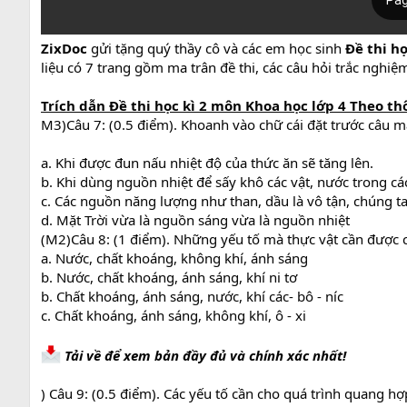
ZixDoc
gửi tặng quý thầy cô và các em học sinh
Đề thi h
liệu có 7 trang gồm ma trân đề thi, các câu hỏi trắc nghiệm
Trích dẫn
Đề thi học kì 2 môn Khoa học lớp 4
Theo th
M3)Câu 7: (0.5 điểm). Khoanh vào chữ cái đặt trước câu mà
a. Khi được đun nấu nhiệt độ của thức ăn sẽ tăng lên.
b. Khi dùng nguồn nhiệt để sấy khô các vật, nước trong c
c. Các nguồn năng lượng như than, dầu là vô tận, chúng ta
d. Mặt Trời vừa là nguồn sáng vừa là nguồn nhiệt
(M2)Câu 8: (1 điểm). Những yếu tố mà thực vật cần được c
a. Nước, chất khoáng, không khí, ánh sáng
b. Nước, chất khoáng, ánh sáng, khí ni tơ
b. Chất khoáng, ánh sáng, nước, khí các- bô - níc
c. Chất khoáng, ánh sáng, không khí, ô - xi
Tải về để xem bản đầy đủ và chính xác nhất!
) Câu 9: (0.5 điểm). Các yếu tố cần cho quá trình quang hợp