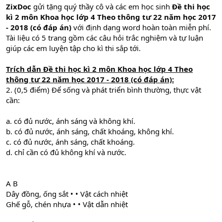
ZixDoc
gửi tặng quý thầy cô và các em học sinh
Đề thi học
kì 2 môn Khoa học lớp 4 Theo thông tư 22 năm học 2017
- 2018 (có đáp án)
với định dạng word hoàn toàn miễn phí.
Tài liệu có 5 trang gồm các câu hỏi trắc nghiệm và tự luận
giúp các em luyện tập cho kì thi sắp tới.
Trích dẫn
Đề thi học kì 2 môn Khoa học lớp 4
Theo
thông tư 22
năm học 2017 - 2018 (có đáp án):
2. (0,5 điểm) Để sống và phát triển bình thường, thực vật
cần:
a. có đủ nước, ánh sáng và không khí.
b. có đủ nước, ánh sáng, chất khoáng, không khí.
c. có đủ nước, ánh sáng, chất khoáng.
d. chỉ cần có đủ không khí và nước.
A B
Dây đồng, ống sắt • • Vật cách nhiệt
Ghế gỗ, chén nhựa • • Vật dẫn nhiệt