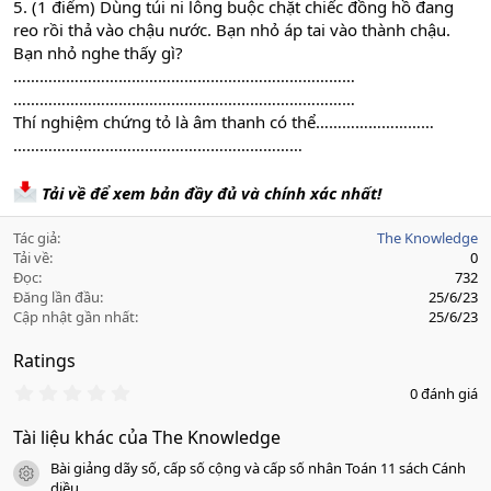
5. (1 điểm) Dùng túi ni lông buộc chặt chiếc đồng hồ đang
reo rồi thả vào chậu nước. Bạn nhỏ áp tai vào thành chậu.
Bạn nhỏ nghe thấy gì?
……………………………………………………………………
……………………………………………………………………
Thí nghiệm chứng tỏ là âm thanh có thể………………………
…………………………………………………………
Tải về để xem bản đầy đủ và chính xác nhất!
Tác giả
The Knowledge
Tải về
0
Đọc
732
Đăng lần đầu
25/6/23
Cập nhật gần nhất
25/6/23
Ratings
0
0 đánh giá
.
0
Tài liệu khác của The Knowledge
0
s
Bài giảng dãy số, cấp số cộng và cấp số nhân Toán 11 sách Cánh
a
icon tài liệu
o
diều