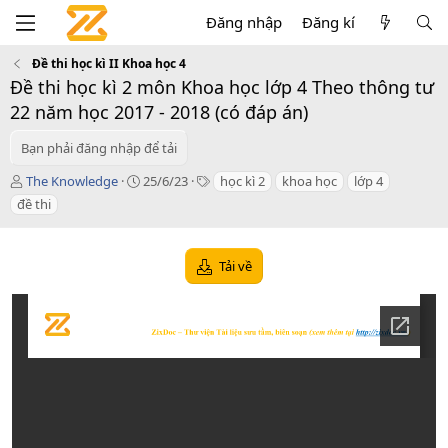
Đăng nhập
Đăng kí
Đề thi học kì II Khoa học 4
Đề thi học kì 2 môn Khoa học lớp 4 Theo thông tư
22 năm học 2017 - 2018 (có đáp án)
Bạn phải đăng nhập để tải
T
C
T
The Knowledge
25/6/23
học kì 2
khoa học
lớp 4
á
r
a
đề thi
c
e
g
g
a
s
i
t
Tải về
ả
i
o
n
d
a
t
e