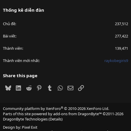
Thống kê diễn đàn
Chủ đề
237,512
Bài viết
277,422
Thành viên
139,471
Thành viên mới nhất
raykobegiris9
Share this page
Bluesky
LinkedIn
Reddit
Pinterest
Tumblr
WhatsApp
Email
Link
®
Community platform by XenForo
© 2010-2026 XenForo Ltd.
Parts of this site powered by
add-ons from DragonByte™
©2011-2026
DragonByte Technologies
(
Details
)
Design by:
Pixel Exit