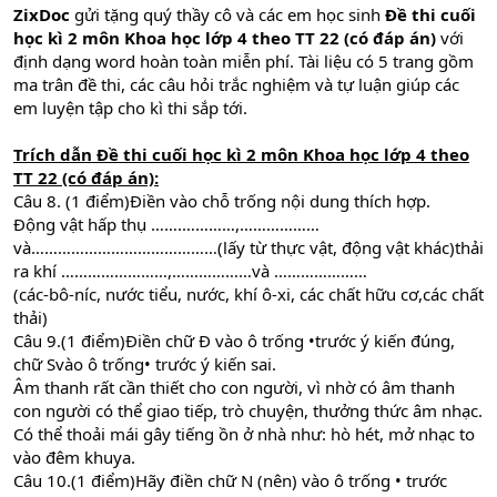
ZixDoc
gửi tặng quý thầy cô và các em học sinh
Đề thi cuối
học kì 2 môn Khoa học lớp 4 theo TT 22 (có đáp án)
với
định dạng word hoàn toàn miễn phí. Tài liệu có 5 trang gồm
ma trân đề thi, các câu hỏi trắc nghiệm và tự luận giúp các
em luyện tập cho kì thi sắp tới.
Trích dẫn
Đề thi cuối học kì 2 môn Khoa học lớp 4 t
heo
TT 22
(có đáp án):
Câu 8. (1 điểm)Điền vào chỗ trống nội dung thích hợp.
Động vật hấp thụ …….…………,………………
và……………………………………(lấy từ thực vật, động vật khác)thải
ra khí ……………………,………………và …………………
(các-bô-níc, nước tiểu, nước, khí ô-xi, các chất hữu cơ,các chất
thải)
Câu 9.(1 điểm)Điền chữ Đ vào ô trống •trước ý kiến đúng,
chữ Svào ô trống• trước ý kiến sai.
Âm thanh rất cần thiết cho con người, vì nhờ có âm thanh
con người có thể giao tiếp, trò chuyện, thưởng thức âm nhạc.
Có thể thoải mái gây tiếng ồn ở nhà như: hò hét, mở nhạc to
vào đêm khuya.
Câu 10.(1 điểm)Hãy điền chữ N (nên) vào ô trống • trước