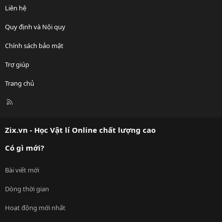
Liên hệ
Quy định và Nội quy
Chính sách bảo mật
Trợ giúp
Trang chủ
R
S
S
Zix.vn - Học Vật lí Online chất lượng cao
Có gì mới?
Bài viết mới
Dòng thời gian
Hoạt động mới nhất