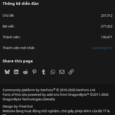
Thống kê diễn đàn
Chủ đề
237,512
Bài viết
277,422
Thành viên
139,471
Thành viên mới nhất
raykobegiris9
Share this page
Bluesky
LinkedIn
Reddit
Pinterest
Tumblr
WhatsApp
Email
Link
®
Community platform by XenForo
© 2010-2026 XenForo Ltd.
Parts of this site powered by
add-ons from DragonByte™
©2011-2026
DragonByte Technologies
(
Details
)
Design by:
Pixel Exit
Website đang hoạt động thử nghiệm, chờ giấy phép MXH của Bộ TT &