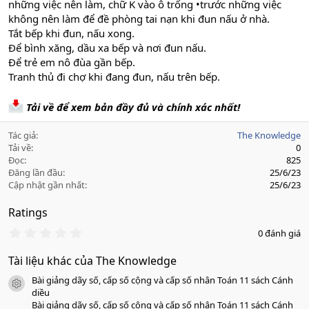
những việc nên làm, chữ K vào ô trống •trước những việc
không nên làm để đề phòng tai nạn khi đun nấu ở nhà.
Tắt bếp khi đun, nấu xong.
Để bình xăng, dầu xa bếp và nơi đun nấu.
Để trẻ em nô đùa gần bếp.
Tranh thủ đi chợ khi đang đun, nấu trên bếp.
Tải về để xem bản đầy đủ và chính xác nhất!
Tác giả
The Knowledge
Tải về
0
Đọc
825
Đăng lần đầu
25/6/23
Cập nhật gần nhất
25/6/23
Ratings
0
0 đánh giá
.
0
Tài liệu khác của The Knowledge
0
s
Bài giảng dãy số, cấp số cộng và cấp số nhân Toán 11 sách Cánh
a
icon tài liệu
o
diều
Bài giảng dãy số, cấp số cộng và cấp số nhân Toán 11 sách Cánh