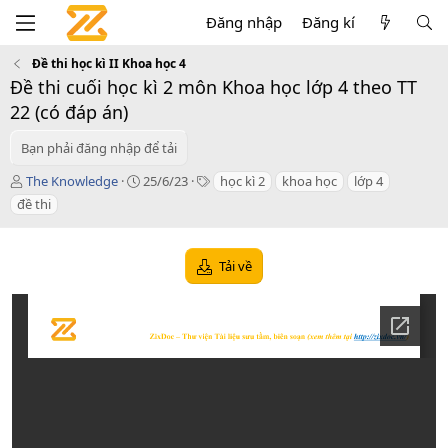
Đăng nhập
Đăng kí
Đề thi học kì II Khoa học 4
Đề thi cuối học kì 2 môn Khoa học lớp 4 theo TT
22 (có đáp án)
Bạn phải đăng nhập để tải
T
C
T
The Knowledge
25/6/23
học kì 2
khoa học
lớp 4
á
r
a
đề thi
c
e
g
g
a
s
i
t
Tải về
ả
i
o
n
d
a
t
e