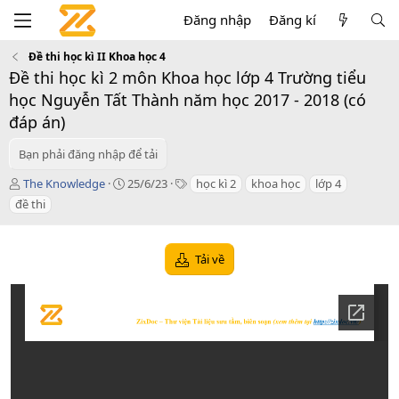
Đăng nhập
Đăng kí
Đề thi học kì II Khoa học 4
Đề thi học kì 2 môn Khoa học lớp 4 Trường tiểu
học Nguyễn Tất Thành năm học 2017 - 2018 (có
đáp án)
Bạn phải đăng nhập để tải
T
C
T
The Knowledge
25/6/23
học kì 2
khoa học
lớp 4
á
r
a
đề thi
c
e
g
g
a
s
i
t
Tải về
ả
i
o
n
d
a
t
e