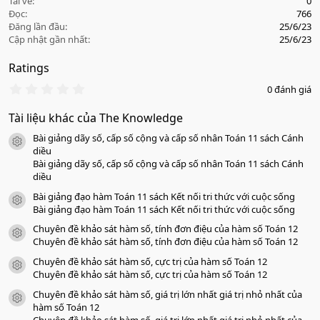
Tải về
0
Đọc
766
Đăng lần đầu
25/6/23
Cập nhật gần nhất
25/6/23
Ratings
0
0 đánh giá
.
0
Tài liệu khác của The Knowledge
0
s
Bài giảng dãy số, cấp số cộng và cấp số nhân Toán 11 sách Cánh
a
icon tài liệu
o
diều
Bài giảng dãy số, cấp số cộng và cấp số nhân Toán 11 sách Cánh
diều
Bài giảng đạo hàm Toán 11 sách Kết nối tri thức với cuộc sống
icon tài liệu
Bài giảng đạo hàm Toán 11 sách Kết nối tri thức với cuộc sống
Chuyên đề khảo sát hàm số, tính đơn điệu của hàm số Toán 12
icon tài liệu
Chuyên đề khảo sát hàm số, tính đơn điệu của hàm số Toán 12
Chuyên đề khảo sát hàm số, cực trị của hàm số Toán 12
icon tài liệu
Chuyên đề khảo sát hàm số, cực trị của hàm số Toán 12
Chuyên đề khảo sát hàm số, giá trị lớn nhất giá trị nhỏ nhất của
icon tài liệu
hàm số Toán 12
Chuyên đề khảo sát hàm số, giá trị lớn nhất giá trị nhỏ nhất của