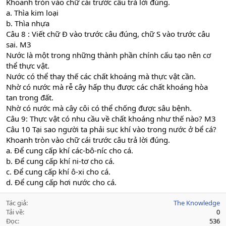
Khoanh tròn vào chữ cái trước câu trả lời đúng.
a. Thìa kim loại
b. Thìa nhựa
Câu 8 : Viết chữ Đ vào trước câu đúng, chữ S vào trước câu
sai. M3
Nước là một trong những thành phần chính cấu tạo nên cơ
thể thực vật.
Nước có thể thay thế các chất khoáng mà thực vật cần.
Nhờ có nước mà rễ cây hấp thụ được các chất khoáng hòa
tan trong đất.
Nhờ có nước mà cây côi có thể chống được sâu bệnh.
Câu 9: Thực vật có nhu cầu về chất khoáng như thế nào? M3
Câu 10 Tại sao người ta phải sục khí vào trong nước ở bể cá?
Khoanh tròn vào chữ cái trước câu trả lời đúng.
a. Để cung cấp khí các-bô-níc cho cá.
b. Để cung cấp khí ni-tơ cho cá.
c. Để cung cấp khí ô-xi cho cá.
d. Để cung cấp hơi nước cho cá.
Tác giả
The Knowledge
Tải về
0
Đọc
536