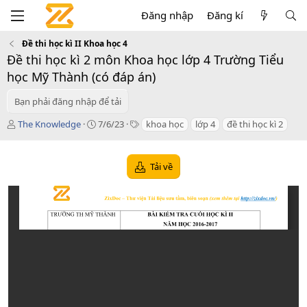
Đăng nhập
Đăng kí
Đề thi học kì II Khoa học 4
Đề thi học kì 2 môn Khoa học lớp 4 Trường Tiểu
học Mỹ Thành (có đáp án)
Bạn phải đăng nhập để tải
T
C
T
The Knowledge
7/6/23
khoa học
lớp 4
đề thi học kì 2
á
r
a
c
e
g
g
a
s
Tải về
i
t
ả
i
o
n
d
a
t
e