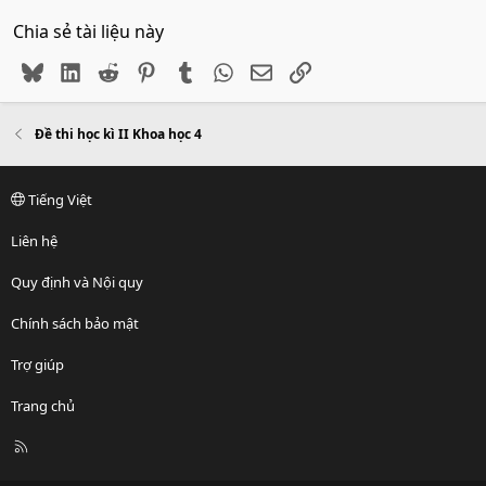
Chia sẻ tài liệu này
Bluesky
LinkedIn
Reddit
Pinterest
Tumblr
WhatsApp
Email
Link
Đề thi học kì II Khoa học 4
Tiếng Việt
Liên hệ
Quy định và Nội quy
Chính sách bảo mật
Trợ giúp
Trang chủ
R
S
S