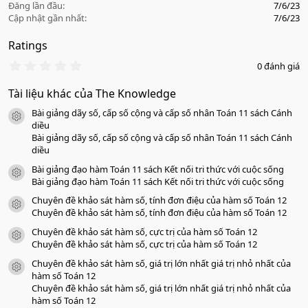
Đăng lần đầu
7/6/23
Cập nhật gần nhất
7/6/23
Ratings
0
0 đánh giá
.
0
Tài liệu khác của The Knowledge
0
s
Bài giảng dãy số, cấp số cộng và cấp số nhân Toán 11 sách Cánh
a
icon tài liệu
o
diều
Bài giảng dãy số, cấp số cộng và cấp số nhân Toán 11 sách Cánh
diều
Bài giảng đạo hàm Toán 11 sách Kết nối tri thức với cuộc sống
icon tài liệu
Bài giảng đạo hàm Toán 11 sách Kết nối tri thức với cuộc sống
Chuyên đề khảo sát hàm số, tính đơn điệu của hàm số Toán 12
icon tài liệu
Chuyên đề khảo sát hàm số, tính đơn điệu của hàm số Toán 12
Chuyên đề khảo sát hàm số, cực trị của hàm số Toán 12
icon tài liệu
Chuyên đề khảo sát hàm số, cực trị của hàm số Toán 12
Chuyên đề khảo sát hàm số, giá trị lớn nhất giá trị nhỏ nhất của
icon tài liệu
hàm số Toán 12
Chuyên đề khảo sát hàm số, giá trị lớn nhất giá trị nhỏ nhất của
hàm số Toán 12