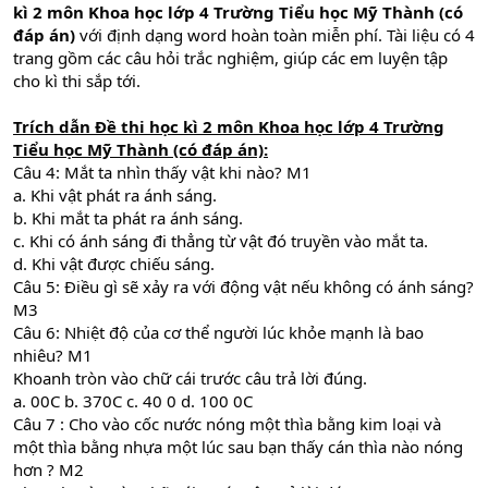
kì 2 môn Khoa học lớp 4 Trường Tiểu học Mỹ Thành (có
đáp án)
với định dạng word hoàn toàn miễn phí. Tài liệu có 4
trang gồm các câu hỏi trắc nghiệm, giúp các em luyện tập
cho kì thi sắp tới.
Trích dẫn
Đề thi học kì 2 môn Khoa học lớp 4
Trường
Tiểu học Mỹ Thành
(có đáp án):
Câu 4: Mắt ta nhìn thấy vật khi nào? M1
a. Khi vật phát ra ánh sáng.
b. Khi mắt ta phát ra ánh sáng.
c. Khi có ánh sáng đi thẳng từ vật đó truyền vào mắt ta.
d. Khi vật được chiếu sáng.
Câu 5: Điều gì sẽ xảy ra với động vật nếu không có ánh sáng?
M3
Câu 6: Nhiệt độ của cơ thể người lúc khỏe mạnh là bao
nhiêu? M1
Khoanh tròn vào chữ cái trước câu trả lời đúng.
a. 00C b. 370C c. 40 0 d. 100 0C
Câu 7 : Cho vào cốc nước nóng một thìa bằng kim loại và
một thìa bằng nhựa một lúc sau bạn thấy cán thìa nào nóng
hơn ? M2