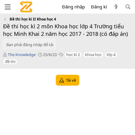
Đăng nhập
Đăng kí
Đề thi học kì II Khoa học 4
Đề thi học kì 2 môn Khoa học lớp 4 Trường tiểu
học Minh Khai 2 năm học 2017 - 2018 (có đáp án)
Bạn phải đăng nhập để tải
T
C
T
The Knowledge
25/6/23
học kì 2
khoa học
lớp 4
á
r
a
đề thi
c
e
g
g
a
s
i
t
Tải về
ả
i
o
n
d
a
t
e