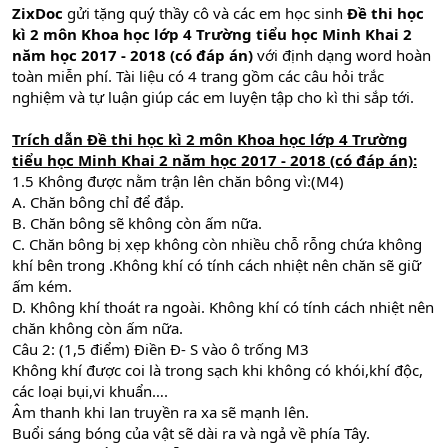
ZixDoc
gửi tặng quý thầy cô và các em học sinh
Đề thi học
kì 2 môn Khoa học lớp 4 Trường tiểu học Minh Khai 2
năm học 2017 - 2018 (có đáp án)
với định dạng word hoàn
toàn miễn phí. Tài liệu có 4 trang gồm các câu hỏi trắc
nghiệm và tự luận giúp các em luyện tập cho kì thi sắp tới.
Trích dẫn
Đề thi học kì 2 môn Khoa học lớp 4 Trường
tiểu học Minh Khai 2 năm học 2017 - 2018 (có đáp án)
:
1.5 Không được nằm trận lên chăn bông vì:(M4)
A. Chăn bông chỉ để đắp.
B. Chăn bông sẽ không còn ấm nữa.
C. Chăn bông bị xẹp không còn nhiều chỗ rỗng chứa không
khí bên trong .Không khí có tính cách nhiệt nên chăn sẽ giữ
ấm kém.
D. Không khí thoát ra ngoài. Không khí có tính cách nhiệt nên
chăn không còn ấm nữa.
Câu 2: (1,5 điểm) Điền Đ- S vào ô trống M3
Không khí được coi là trong sạch khi không có khói,khí độc,
các loại bụi,vi khuẩn….
Âm thanh khi lan truyền ra xa sẽ mạnh lên.
Buổi sáng bóng của vật sẽ dài ra và ngả về phía Tây.