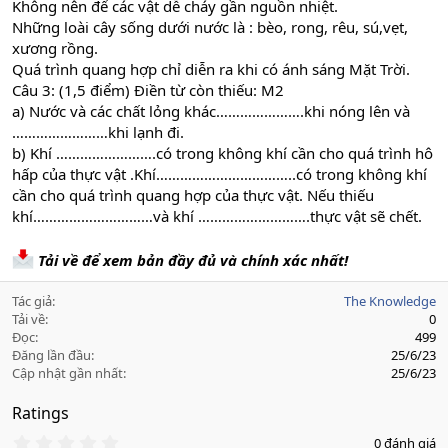
Không nên để các vật dễ cháy gần nguồn nhiệt.
Những loài cây sống dưới nước là : bèo, rong, rêu, sú,vẹt,
xương rồng.
Quá trình quang hợp chỉ diễn ra khi có ánh sáng Mặt Trời.
Câu 3: (1,5 điểm) Điền từ còn thiếu: M2
a) Nước và các chất lỏng khác………………….khi nóng lên và
……………………khi lạnh đi.
b) Khí …………………….có trong không khí cần cho quá trình hô
hấp của thực vật .Khí……………………………..có trong không khí
cần cho quá trình quang hợp của thực vật. Nếu thiếu
khí…………………………và khí ……………………….thực vật sẽ chết.
Tải về để xem bản đầy đủ và chính xác nhất!
Tác giả
The Knowledge
Tải về
0
Đọc
499
Đăng lần đầu
25/6/23
Cập nhật gần nhất
25/6/23
Ratings
0
0 đánh giá