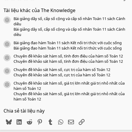
.
0
Tài liệu khác của The Knowledge
0
s
Bài giảng dãy số, cấp số cộng và cấp số nhân Toán 11 sách Cánh
a
icon tài liệu
o
diều
Bài giảng dãy số, cấp số cộng và cấp số nhân Toán 11 sách Cánh
diều
Bài giảng đạo hàm Toán 11 sách Kết nối tri thức với cuộc sống
icon tài liệu
Bài giảng đạo hàm Toán 11 sách Kết nối tri thức với cuộc sống
Chuyên đề khảo sát hàm số, tính đơn điệu của hàm số Toán 12
icon tài liệu
Chuyên đề khảo sát hàm số, tính đơn điệu của hàm số Toán 12
Chuyên đề khảo sát hàm số, cực trị của hàm số Toán 12
icon tài liệu
Chuyên đề khảo sát hàm số, cực trị của hàm số Toán 12
Chuyên đề khảo sát hàm số, giá trị lớn nhất giá trị nhỏ nhất của
icon tài liệu
hàm số Toán 12
Chuyên đề khảo sát hàm số, giá trị lớn nhất giá trị nhỏ nhất của
hàm số Toán 12
Chia sẻ tài liệu này
Bluesky
LinkedIn
Reddit
Pinterest
Tumblr
WhatsApp
Email
Link