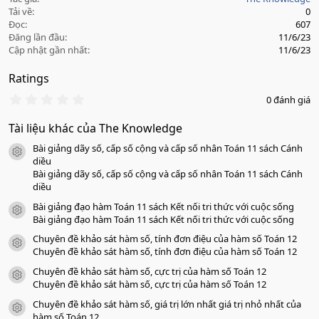
Tải về
0
Đọc
607
Đăng lần đầu
11/6/23
Cập nhật gần nhất
11/6/23
Ratings
0
0 đánh giá
.
0
Tài liệu khác của The Knowledge
0
s
Bài giảng dãy số, cấp số cộng và cấp số nhân Toán 11 sách Cánh
a
icon tài liệu
o
diều
Bài giảng dãy số, cấp số cộng và cấp số nhân Toán 11 sách Cánh
diều
Bài giảng đạo hàm Toán 11 sách Kết nối tri thức với cuộc sống
icon tài liệu
Bài giảng đạo hàm Toán 11 sách Kết nối tri thức với cuộc sống
Chuyên đề khảo sát hàm số, tính đơn điệu của hàm số Toán 12
icon tài liệu
Chuyên đề khảo sát hàm số, tính đơn điệu của hàm số Toán 12
Chuyên đề khảo sát hàm số, cực trị của hàm số Toán 12
icon tài liệu
Chuyên đề khảo sát hàm số, cực trị của hàm số Toán 12
Chuyên đề khảo sát hàm số, giá trị lớn nhất giá trị nhỏ nhất của
icon tài liệu
hàm số Toán 12