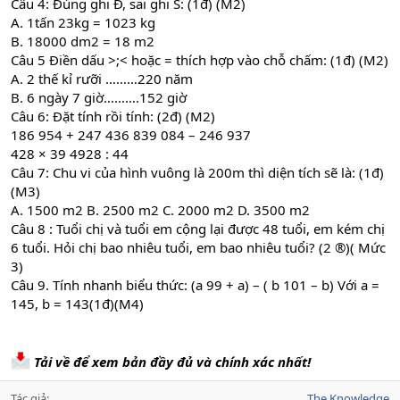
Câu 4: Đúng ghi Đ, sai ghi S: (1đ) (M2)
A. 1tấn 23kg = 1023 kg
B. 18000 dm2 = 18 m2
Câu 5 Điền dấu >;< hoặc = thích hợp vào chỗ chấm: (1đ) (M2)
A. 2 thế kỉ rưỡi ………220 năm
B. 6 ngày 7 giờ……….152 giờ
Câu 6: Đặt tính rồi tính: (2đ) (M2)
186 954 + 247 436 839 084 – 246 937
428 × 39 4928 : 44
Câu 7: Chu vi của hình vuông là 200m thì diện tích sẽ là: (1đ)
(M3)
A. 1500 m2 B. 2500 m2 C. 2000 m2 D. 3500 m2
Câu 8 : Tuổi chị và tuổi em cộng lại được 48 tuổi, em kém chị
6 tuổi. Hỏi chị bao nhiêu tuổi, em bao nhiêu tuổi? (2 ®)( Mức
3)
Câu 9. Tính nhanh biểu thức: (a 99 + a) – ( b 101 – b) Với a =
145, b = 143(1đ)(M4)
Tải về để xem bản đầy đủ và chính xác nhất!
Tác giả
The Knowledge