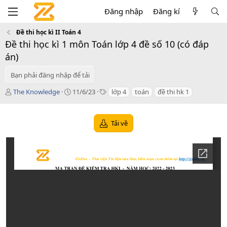
Đăng nhập
Đăng kí
Đề thi học kì II Toán 4
Đề thi học kì 1 môn Toán lớp 4 đề số 10 (có đáp
án)
Bạn phải đăng nhập để tải
T
C
T
The Knowledge
11/6/23
lớp 4
toán
đề thi hk 1
á
r
a
c
e
g
g
a
s
Tải về
i
t
ả
i
o
n
d
a
t
e