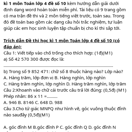
kì 1 môn Toán lớp 4 đề số 10
kèm hướng dẫn giải dưới
định dạng word hoàn toàn miễn phí. Tài liệu có 9 trang gồm
có ma trận đề thi và 2 môn tiếng việt trước, toán sau. Trong
đó đề toán bao gồm các dạng câu hỏi trắc nghiệm, tự luận
giúp các em học sinh luyện tập chuẩn bị cho kì thi sắp tới.
Trích dẫn
Đề thi học kì 1 môn Toán lớp 4 đề số 10 (có
đáp án)
:
Câu 1: Viết tiếp vào chố trống cho thích hợp: (1đ)(M1)
a) Số 42 570 300 được đọc là:
.............................................................................................
b) Trong số 9 852 471: chữ số 8 thuộc hàng nào? Lớp nào?
A. Hàng trăm, lớp đơn vị B. Hàng nghìn, lớp nghìn
C. Hàng trăm nghìn, lớp nghìn D. Hàng trăm nghìn, lớp trăm
Câu 2:Khoanh vào chữ cái trước câu trả lời đúng: (0,5đ) (M1)
Phép nhân: 86 x 11 =.........
A. 946 B. 8146 C. 648 D. 988
Câu 3.Cho tứ giác MNPQ như hình vẽ, góc vuông thuộc đỉnh
nào sauđây (0,5đ)(M1)
A. góc đỉnh M B.góc đỉnh P C. góc đỉnh Q D. góc đỉnh N