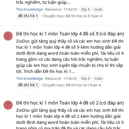
trắc nghiệm, tự luận giúp...
The Knowledge
Resource
11/6/23
lớp 4
toán
đề
thi
hk
1
Chuyên mục:
Đề thi học kì II Toán 4
Đề thi học kì 1 môn Toán lớp 4 đề số 9 (có đáp án)
T
ZixDoc gửi tặng quý thầy cô và các em học sinh Đề thi
học kì 1 môn Toán lớp 4 đề số 9 kèm hướng dẫn giải
dưới định dạng word hoàn toàn miễn phí. Tài liệu có 4
trang gồm có các dạng câu hỏi trắc nghiệm, tự luận
giúp các em học sinh luyện tập chuẩn bị cho kì thi sắp
tới. Trích dẫn Đề thi học kì 1...
The Knowledge
Resource
11/6/23
lớp 4
toán
đề
thi
hk
1
Chuyên mục:
Đề thi học kì I Toán 4
Đề thi học kì 1 môn Toán lớp 4 đề số 2 (có đáp án)
T
ZixDoc gửi tặng quý thầy cô và các em học sinh Đề thi
học kì 1 môn Toán lớp 4 đề số 2 kèm hướng dẫn giải
dưới định dạng word hoàn toàn miễn phí. Tài liệu có 5
trang gồm có ma trận đề thi và các dạng câu hỏi trắc