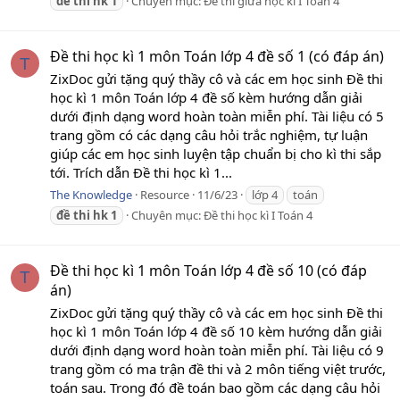
đề
thi
hk
1
Chuyên mục:
Đề thi giữa học kì I Toán 4
Đề thi học kì 1 môn Toán lớp 4 đề số 1 (có đáp án)
T
ZixDoc gửi tặng quý thầy cô và các em học sinh Đề thi
học kì 1 môn Toán lớp 4 đề số kèm hướng dẫn giải
dưới định dạng word hoàn toàn miễn phí. Tài liệu có 5
trang gồm có các dạng câu hỏi trắc nghiệm, tự luận
giúp các em học sinh luyện tập chuẩn bị cho kì thi sắp
tới. Trích dẫn Đề thi học kì 1...
The Knowledge
Resource
11/6/23
lớp 4
toán
đề
thi
hk
1
Chuyên mục:
Đề thi học kì I Toán 4
Đề thi học kì 1 môn Toán lớp 4 đề số 10 (có đáp
T
án)
ZixDoc gửi tặng quý thầy cô và các em học sinh Đề thi
học kì 1 môn Toán lớp 4 đề số 10 kèm hướng dẫn giải
dưới định dạng word hoàn toàn miễn phí. Tài liệu có 9
trang gồm có ma trận đề thi và 2 môn tiếng việt trước,
toán sau. Trong đó đề toán bao gồm các dạng câu hỏi