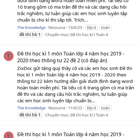
dưới định dạng word hoàn toàn miễn phí. Tài liệu có
10 trang gồm có ma trận đề thi và các dạng câu hỏi
trắc nghiệm, tự luận giúp các em học sinh luyện tập
chuẩn bị cho kì thi sắp tới. Trích...
The Knowledge
Resource
13/6/23
lớp 4
toán
đề
thi
hk
1
Chuyên mục:
Đề thi học kì I Toán 4
Đề thi học kì 1 môn Toán lớp 4 năm học 2019 -
T
2020 theo thông tư 22 đề 2 (có đáp án)
ZixDoc gửi tặng quý thầy cô và các em học sinh Đề thi
học kì 1 môn Toán lớp 4 năm học 2019 - 2020 theo
thông tư 22 kèm hướng dẫn giải dưới định dạng word
hoàn toàn miễn phí. Tài liệu có 6 trang gồm có ma trận
đề thi và các dạng câu hỏi trắc nghiệm, tự luận giúp
các em học sinh luyện tập chuẩn bị...
The Knowledge
Resource
11/6/23
lớp 4
toán
đề
thi
hk
1
Chuyên mục:
Đề thi học kì I Toán 4
Đề thi học kì 1 môn Toán lớp 4 năm học 2019 -
T