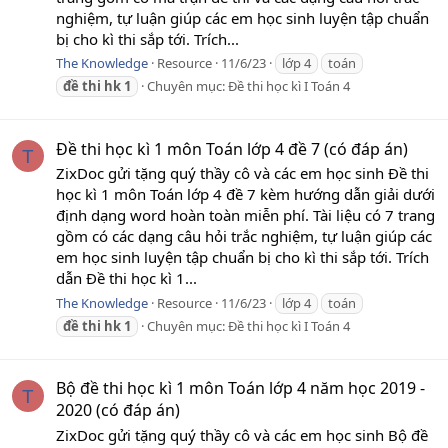
nghiệm, tự luận giúp các em học sinh luyện tập chuẩn
bị cho kì thi sắp tới. Trích...
The Knowledge
Resource
11/6/23
lớp 4
toán
đề
thi
hk
1
Chuyên mục:
Đề thi học kì I Toán 4
Đề thi học kì 1 môn Toán lớp 4 đề 7 (có đáp án)
T
ZixDoc gửi tặng quý thầy cô và các em học sinh Đề thi
học kì 1 môn Toán lớp 4 đề 7 kèm hướng dẫn giải dưới
định dạng word hoàn toàn miễn phí. Tài liệu có 7 trang
gồm có các dạng câu hỏi trắc nghiệm, tự luận giúp các
em học sinh luyện tập chuẩn bị cho kì thi sắp tới. Trích
dẫn Đề thi học kì 1...
The Knowledge
Resource
11/6/23
lớp 4
toán
đề
thi
hk
1
Chuyên mục:
Đề thi học kì I Toán 4
Bộ đề thi học kì 1 môn Toán lớp 4 năm học 2019 -
T
2020 (có đáp án)
ZixDoc gửi tặng quý thầy cô và các em học sinh Bộ đề