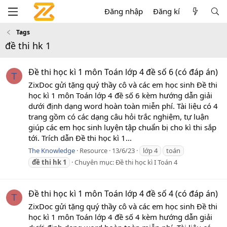
Đăng nhập
Đăng kí
Tags
đề thi hk 1
Đề thi học kì 1 môn Toán lớp 4 đề số 6 (có đáp án)
T
ZixDoc gửi tặng quý thầy cô và các em học sinh Đề thi
học kì 1 môn Toán lớp 4 đề số 6 kèm hướng dẫn giải
dưới định dạng word hoàn toàn miễn phí. Tài liệu có 4
trang gồm có các dạng câu hỏi trắc nghiệm, tự luận
giúp các em học sinh luyện tập chuẩn bị cho kì thi sắp
tới. Trích dẫn Đề thi học kì 1...
The Knowledge
Resource
13/6/23
lớp 4
toán
đề
thi
hk
1
Chuyên mục:
Đề thi học kì I Toán 4
Đề thi học kì 1 môn Toán lớp 4 đề số 4 (có đáp án)
T
ZixDoc gửi tặng quý thầy cô và các em học sinh Đề thi
học kì 1 môn Toán lớp 4 đề số 4 kèm hướng dẫn giải