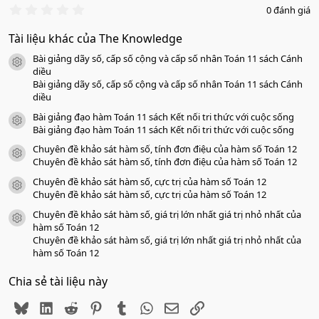
0
0 đánh giá
.
0
Tài liệu khác của The Knowledge
0
s
Bài giảng dãy số, cấp số cộng và cấp số nhân Toán 11 sách Cánh
a
icon tài liệu
o
diều
Bài giảng dãy số, cấp số cộng và cấp số nhân Toán 11 sách Cánh
diều
Bài giảng đạo hàm Toán 11 sách Kết nối tri thức với cuộc sống
icon tài liệu
Bài giảng đạo hàm Toán 11 sách Kết nối tri thức với cuộc sống
Chuyên đề khảo sát hàm số, tính đơn điệu của hàm số Toán 12
icon tài liệu
Chuyên đề khảo sát hàm số, tính đơn điệu của hàm số Toán 12
Chuyên đề khảo sát hàm số, cực trị của hàm số Toán 12
icon tài liệu
Chuyên đề khảo sát hàm số, cực trị của hàm số Toán 12
Chuyên đề khảo sát hàm số, giá trị lớn nhất giá trị nhỏ nhất của
icon tài liệu
hàm số Toán 12
Chuyên đề khảo sát hàm số, giá trị lớn nhất giá trị nhỏ nhất của
hàm số Toán 12
Chia sẻ tài liệu này
Bluesky
LinkedIn
Reddit
Pinterest
Tumblr
WhatsApp
Email
Link