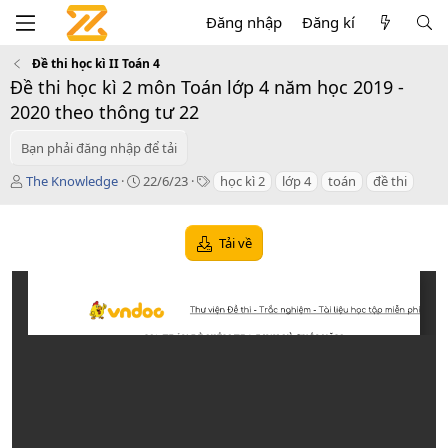
Đăng nhập
Đăng kí
Đề thi học kì II Toán 4
Đề thi học kì 2 môn Toán lớp 4 năm học 2019 -
2020 theo thông tư 22
Bạn phải đăng nhập để tải
T
C
T
The Knowledge
22/6/23
học kì 2
lớp 4
toán
đề thi
á
r
a
c
e
g
g
a
s
Tải về
i
t
ả
i
o
n
d
a
t
e