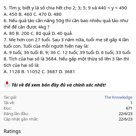
5. Tìm y, biết y là số chia hết cho 2; 3; 5; 9 và 440 < y < 490
A. 450 B. 460 C. 470 D. 480
6. Nếu quả táo cân năng 50g thì cần bao nhiêu quả táo như
thế để cân được 4kg ?
A. 80 B. 200 C. 80 quả D. 40 quả
7. Mẹ hơn con 27 tuổi. Sau 3 năm nữa, tuổi mẹ sẽ gấp 4 lần
tuổi con. Tuổi của mỗi người hiện nay là:
A. 9 tuổi; 36 tuổi B. 9; 36 C. 12 tuổi; 39 tuổi D. 6 tuổi; 33 tuổi
8. Tích của hai số là 3684. Nếu gấp một thừa số lên 3 lần thì
tích của hai số là:
A. 1128 B. 11052 C. 3687 D. 3681
Tải về để xem bản đầy đủ và chính xác nhất!
Tác giả
The Knowledge
Tải về
1
Đọc
671
Đăng lần đầu
22/6/23
Cập nhật gần nhất
22/6/23
Ratings