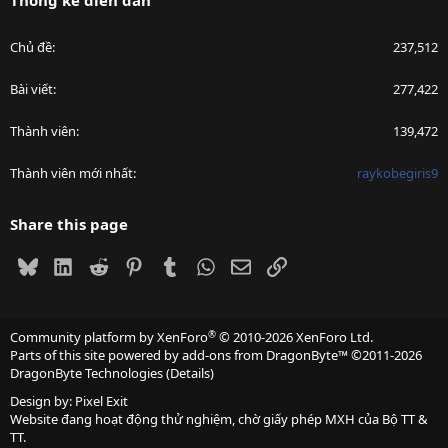
Chủ đề
237,512
Bài viết
277,422
Thành viên
139,472
Thành viên mới nhất
raykobegiris9
Share this page
Bluesky
LinkedIn
Reddit
Pinterest
Tumblr
WhatsApp
Email
Link
®
Community platform by XenForo
© 2010-2026 XenForo Ltd.
Parts of this site powered by
add-ons from DragonByte™
©2011-2026
DragonByte Technologies
(
Details
)
Design by:
Pixel Exit
Website đang hoạt động thử nghiệm, chờ giấy phép MXH của Bộ TT &
TT.