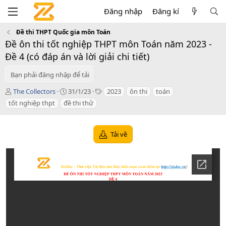
Đăng nhập
Đăng kí
Đề thi THPT Quốc gia môn Toán
Đề ôn thi tốt nghiệp THPT môn Toán năm 2023 -
Đề 4 (có đáp án và lời giải chi tiết)
Bạn phải đăng nhập để tải
T
C
T
The Collectors
31/1/23
2023
ôn thi
toán
á
r
a
tốt nghiệp thpt
đề thi thử
c
e
g
g
a
s
i
t
Tải về
ả
i
o
n
d
a
t
e