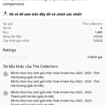
comparision)
Tải về để xem bản đầy đủ và chính xác nhất!
Tác giả
The Collectors
Tải về
4
Đọc
1,400
Đăng lần đầu
1/3/23
Cập nhật gần nhất
1/3/23
Ratings
0
0 đánh giá
.
0
Tài liệu khác của The Collectors
0
s
Đề thi chọn học sinh giỏi môn Toán 9 năm học 2022 - 2023 - Tỉnh
a
icon tài liệu
o
Hải Dương (giải chi tiết)
Đề thi chọn học sinh giỏi môn Toán 9 năm học 2022 - 2023 - Tỉnh
Hải Dương (giải chi tiết)
Đề thi chọn học sinh giỏi môn Toán 9 năm học 2022 - 2023 -
icon tài liệu
Thành phố Hà Nội (giải chi tiết)
Đề thi chọn học sinh giỏi môn Toán 9 năm học 2022 - 2023 -
Thành phố Hà Nội (giải chi tiết)