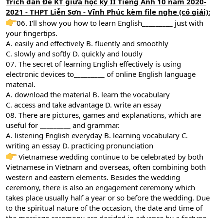
Trích dẫn Đề KT giữa học kỳ II Tiếng Anh 10 năm 2020-
2021 - THPT Liễn Sơn - Vĩnh Phúc kèm file nghe (có giải):
06. I'll show you how to learn English_________ just with
your fingertips.
A. easily and effectively B. fluently and smoothly
C. slowly and softly D. quickly and loudly
07. The secret of learning English effectively is using
electronic devices to_________ of online English language
material.
A. download the material B. learn the vocabulary
C. access and take advantage D. write an essay
08. There are pictures, games and explanations, which are
useful for _________ and grammar.
A. listening English everyday B. learning vocabulary C.
writing an essay D. practicing pronunciation
Vietnamese wedding continue to be celebrated by both
Vietnamese in Vietnam and overseas, often combining both
western and eastern elements. Besides the wedding
ceremony, there is also an engagement ceremony which
takes place usually half a year or so before the wedding. Due
to the spiritual nature of the occasion, the date and time of