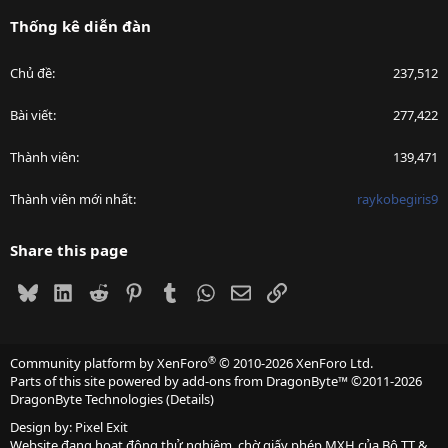
Thống kê diễn đàn
Chủ đề
237,512
Bài viết
277,422
Thành viên
139,471
Thành viên mới nhất
raykobegiris9
Share this page
Bluesky
LinkedIn
Reddit
Pinterest
Tumblr
WhatsApp
Email
Link
®
Community platform by XenForo
© 2010-2026 XenForo Ltd.
Parts of this site powered by
add-ons from DragonByte™
©2011-2026
DragonByte Technologies
(
Details
)
Design by:
Pixel Exit
Website đang hoạt động thử nghiệm, chờ giấy phép MXH của Bộ TT &