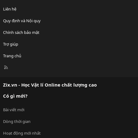
Liên hệ
Quy định và Nội quy
Chính sách bảo mật
Trợ giúp
Trang chủ
R
S
S
Zix.vn - Học Vật lí Online chất lượng cao
Có gì mới?
Bài viết mới
Dòng thời gian
Hoạt động mới nhất