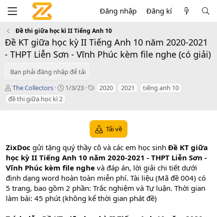
Đăng nhập
Đăng kí
Đề thi giữa học kì II Tiếng Anh 10
Đề KT giữa học kỳ II Tiếng Anh 10 năm 2020-2021
- THPT Liễn Sơn - Vĩnh Phúc kèm file nghe (có giải)
Bạn phải đăng nhập để tải
T
C
T
The Collectors
1/3/23
2020
2021
tiếng anh 10
á
r
a
đề thi giữa học kì 2
c
e
g
g
a
s
i
t
Tải về
ả
i
o
ZixDoc
gửi tặng quý thầy cô và các em học sinh
Đề KT giữa
n
d
học kỳ II Tiếng Anh 10 năm 2020-2021 - THPT Liễn Sơn -
a
Vĩnh Phúc kèm file nghe
và đáp án, lời giải chi tiết dưới
t
định dạng word hoàn toàn miễn phí. Tài liệu (Mã đề 004) có
e
5 trang, bao gồm 2 phần: Trắc nghiệm và Tự luận. Thời gian
làm bài: 45 phút (không kể thời gian phát đề)