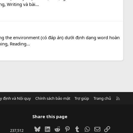
g, Writing và bài...
eving the environment (có đáp án) dưới định dạng word hoàn
ing, Reading...
R
y định và Nội quy
Chính sách bảo mật
Trợ giúp
Trang chủ
S
S
Share this page
Bluesky
LinkedIn
Reddit
Pinterest
Tumblr
WhatsApp
Email
Link
237,512