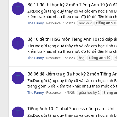
Bộ 11 đề thi học kỳ 2 môn Tiếng Anh 10 (có đ
T
ZixDoc gửi tặng quý thầy cô và các em học sinh B
kiểm tra khác nhau theo mức độ từ dễ đến khó cho
The Funny
Resource
15/3/23
học kỳ 2
tiếng
anh
1
Bộ 10 đề thi HSG môn Tiếng Anh 10 (có đáp á
T
ZixDoc gửi tặng quý thầy cô và các em học sinh 
kiểm tra khác nhau theo mức độ từ dễ đến khó cho
The Funny
Resource
15/3/23
hsg
tiếng
anh
10
đ
Bộ 06 đề kiểm tra giữa học kỳ 2 môn Tiếng An
T
ZixDoc gửi tặng quý thầy cô và các em học sinh B
trang gồm 6 đề kiểm tra khác nhau theo mức độ từ
The Funny
Resource
14/3/23
giữa học kỳ 2
tiếng
a
Tiếng Anh 10- Global Success nâng cao - Unit
T
ZixDoc gửi tặng quý thầy cô và các em học sinh b