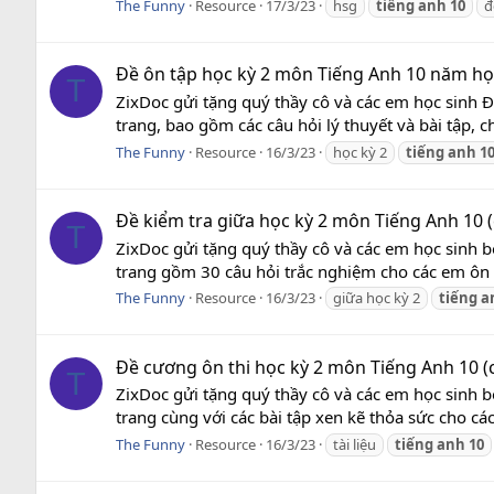
The Funny
Resource
17/3/23
hsg
tiếng
anh
10
đ
Đề ôn tập học kỳ 2 môn Tiếng Anh 10 năm họ
T
ZixDoc gửi tặng quý thầy cô và các em học sinh 
trang, bao gồm các câu hỏi lý thuyết và bài tập, 
The Funny
Resource
16/3/23
học kỳ 2
tiếng
anh
1
Đề kiểm tra giữa học kỳ 2 môn Tiếng Anh 10 
T
ZixDoc gửi tặng quý thầy cô và các em học sinh b
trang gồm 30 câu hỏi trắc nghiệm cho các em ôn t
The Funny
Resource
16/3/23
giữa học kỳ 2
tiếng
a
Đề cương ôn thi học kỳ 2 môn Tiếng Anh 10 (
T
ZixDoc gửi tặng quý thầy cô và các em học sinh b
trang cùng với các bài tập xen kẽ thỏa sức cho cá
The Funny
Resource
16/3/23
tài liệu
tiếng
anh
10