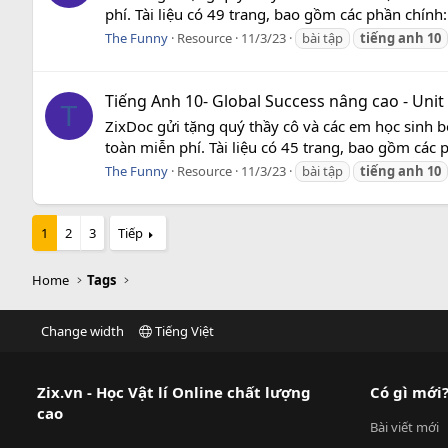
phí. Tài liệu có 49 trang, bao gồm các phần chính
The Funny
Resource
11/3/23
bài tập
tiếng
anh
10
Tiếng Anh 10- Global Success nâng cao - Unit
T
ZixDoc gửi tặng quý thầy cô và các em học sinh b
toàn miễn phí. Tài liệu có 45 trang, bao gồm các 
The Funny
Resource
11/3/23
bài tập
tiếng
anh
10
1
2
3
Tiếp
Home
Tags
Change width
Tiếng Việt
Zix.vn - Học Vật lí Online chất lượng
Có gì mới
cao
Bài viết mới