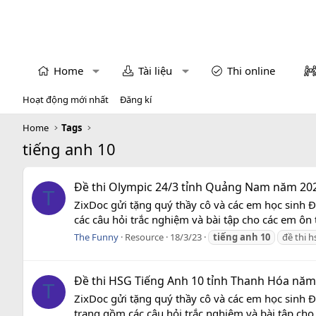
Home
Tài liệu
Thi online
Hoạt động mới nhất
Đăng kí
Home
Tags
tiếng anh 10
Đề thi Olympic 24/3 tỉnh Quảng Nam năm 202
T
ZixDoc gửi tặng quý thầy cô và các em học sinh 
các câu hỏi trắc nghiệm và bài tập cho các em ôn
The Funny
Resource
18/3/23
tiếng
anh
10
đề thi h
Đề thi HSG Tiếng Anh 10 tỉnh Thanh Hóa năm 
T
ZixDoc gửi tặng quý thầy cô và các em học sinh 
trang gồm các câu hỏi trắc nghiệm và bài tập cho 